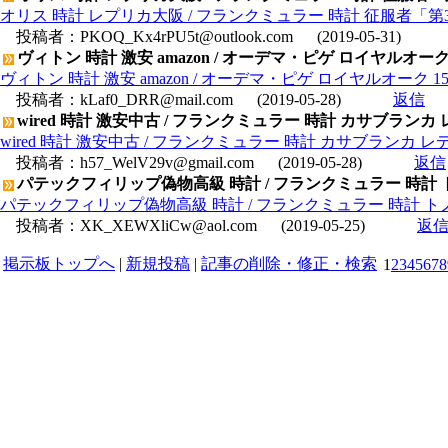
オリス 時計 レプリカ大阪 / フランクミュラー 時計 征服者「第
投稿者：
PKOQ_Kx4rPU5t@outlook.com
(2019-05-31)
ヴィトン 時計 激安 amazon / オーデマ・ピゲ ロイヤルオーク 154
ヴィトン 時計 激安 amazon / オーデマ・ピゲ ロイヤルオーク 15400
投稿者：
kLaf0_DRR@mail.com
(2019-05-28)
返信
wired 時計 激安中古 / フランクミュラー 時計 カサブランカ 
wired 時計 激安中古 / フランクミュラー 時計 カサブランカ レ
投稿者：
h57_WelV29v@gmail.com
(2019-05-28)
返信
パテックフィリップ偽物高級 時計 / フランクミュラー 時計 ト
パテックフィリップ偽物高級 時計 / フランクミュラー 時計 トノ
投稿者：
XK_XEWXliCw@aol.com
(2019-05-25)
返
掲示板トップへ
|
新規投稿
|
記事の削除・修正・検索
1
2
3
4
5
6
7
8