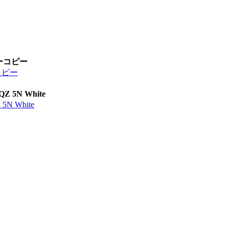
ーコピー
コピー
N White
 White