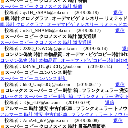
スーパー コピー クロノスイス 時計 特価
スーパー コピー クロノスイス 時計 特価
投稿者：
qv1H_xSBAb@aol.com
(2019-06-19)
返信
腕 時計 クロノグラフ - オーデマピゲ ミレネリー リミテッドエデ
腕 時計 クロノグラフ - オーデマピゲ ミレネリー リミテッドエディ
投稿者：
m8r1_NHAM6@aol.com
(2019-06-17)
返信
スーパー コピー クロノスイス 時計 激安通販
スーパー コピー クロノスイス 時計 激安通販
投稿者：
2Z9Q_CvWCdp@gmail.com
(2019-06-14)
返
ロンジン偽物 時計 本物品質 - オーデマ・ピゲコピー時計ﾛｲﾔﾙｵｰｸ ﾃﾞｲﾃ
ロンジン偽物 時計 本物品質 - オーデマ・ピゲコピー時計ﾛｲﾔﾙｵｰｸ ﾃﾞｲﾃﾞ
投稿者：
kBNSq_DUgGhCDy@aol.com
(2019-06-14)
スーパー コピー ユンハンス 時計
スーパー コピー ユンハンス 時計
投稿者：
ldu0_UnqfadGj@aol.com
(2019-06-11)
返信
ロレックス スーパー コピー 時計 箱 - フランクミュラー 激安
ロレックス スーパー コピー 時計 箱 - フランクミュラー 激安 
投稿者：
JQn_sLtF@aol.com
(2019-06-09)
返信
アルマーニ 時計 激安 中古自転車 - フランクミュラー トノウ
アルマーニ 時計 激安 中古自転車 - フランクミュラー トノウカー
投稿者：
AmAvh_ibV@gmx.com
(2019-06-08)
返信
スーパー コピー クロノスイス 時計 最高品質販売