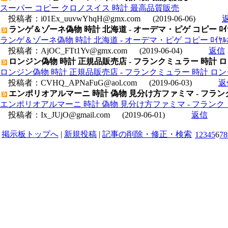
スーパー コピー クロノスイス 時計 最高品質販売
投稿者：
i01Ex_uuvwYhqH@gmx.com
(2019-06-06)
ランゲ＆ゾーネ偽物 時計 北海道 - オーデマ・ピゲ コピー ﾛｲﾔﾙｵｰｸｵﾌｼｮ
ランゲ＆ゾーネ偽物 時計 北海道 - オーデマ・ピゲ コピー ﾛｲﾔﾙｵｰｸｵﾌｼｮｱｸ
投稿者：
AjOC_FTt1Yv@gmx.com
(2019-06-04)
返信
ロンジン偽物 時計 正規品販売店 - フランクミュラー 時計 
ロンジン偽物 時計 正規品販売店 - フランクミュラー 時計 ロン
投稿者：
CVHQ_APNaFuG@aol.com
(2019-06-03)
返
エンポリオアルマーニ 時計 偽物 見分け方ファミマ - フランク・
エンポリオアルマーニ 時計 偽物 見分け方ファミマ - フランク・ミュ
投稿者：
Ix_JUjO@gmail.com
(2019-06-01)
返信
掲示板トップへ
|
新規投稿
|
記事の削除・修正・検索
1
2
3
4
5
6
7
8