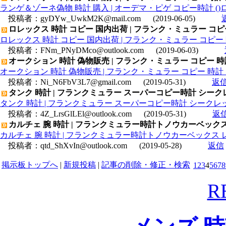
ランゲ＆ゾーネ偽物 時計 購入 | オーデマ・ピゲ コピー時計 ()ロイヤル
投稿者：
gyDYw_UwkM2K@mail.com
(2019-06-05)
ロレックス 時計 コピー 国内出荷 | フランク・ミュラー コピー 時
ロレックス 時計 コピー 国内出荷 | フランク・ミュラー コピー 時計 
投稿者：
FNm_PNyDMco@outlook.com
(2019-06-03)
オークション 時計 偽物販売 | フランク・ミュラー コピー 時計 
オークション 時計 偽物販売 | フランク・ミュラー コピー 時計 コン
投稿者：
Ni_N6FbV3L7@gmail.com
(2019-05-31)
返
タンク 時計 | フランクミュラー スーパーコピー時計 シークレ
タンク 時計 | フランクミュラー スーパーコピー時計 シークレット
投稿者：
4Z_LrsGlLEl@outlook.com
(2019-05-31)
返
カルチェ 腕 時計 | フランクミュラー時計トノウカーベックス 
カルチェ 腕 時計 | フランクミュラー時計トノウカーベックス レ
投稿者：
qtd_ShXvIn@outlook.com
(2019-05-28)
返信
掲示板トップへ
|
新規投稿
|
記事の削除・修正・検索
1
2
3
4
5
6
7
8
R