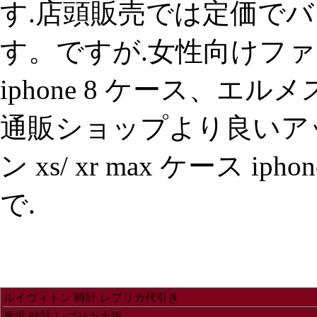
す.店頭販売では定価でバ
す。ですが.女性向けファッシ
iphone 8 ケース、エルメ
通販ショップより良いア
ン xs/ xr max ケース i
で.
ルイヴィトン 時計 レプリカ代引き
香港 時計 レプリカ大阪