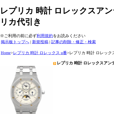
レプリカ 時計 ロレックスアン
リカ代引き
※ご利用の前に必ず
利用規約
をお読みください
掲示板トップへ
|
新規投稿
|
記事の削除・修正・検索
Home
>
レプリカ 時計 ロレックス u番
>
レプリカ 時計 ロレッ
レプリカ 時計 ロレックスアン