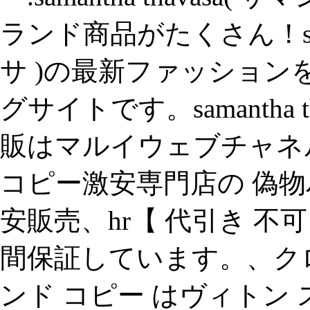
ランド商品がたくさん！saman
サ )の最新ファッショ
グサイトです。samantha 
販はマルイウェブチャネ
コピー激安専門店の 偽物
安販売、hr【 代引き 不
間保証しています。、クロ
ンド コピー はヴィトン