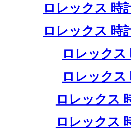
ロレックス 時
ロレックス 時
ロレックス 
ロレックス 
ロレックス 
ロレックス 