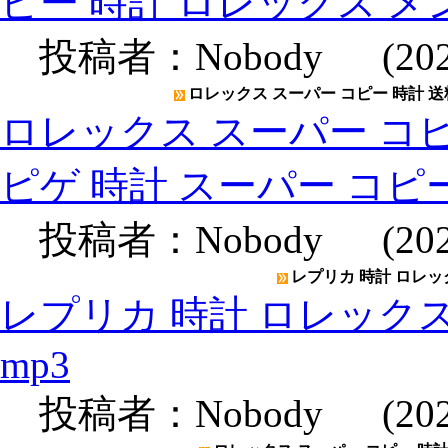
ピー 時計 ロレックス メ
投稿者：
Nobody
(2020
ロレックス スーパー コピー 時計 送
ロレックス スーパー コピ
ピゲ 時計 スーパー コピ
投稿者：
Nobody
(2020
レプリカ 時計 ロレックス
レプリカ 時計 ロレックスメン
mp3
投稿者：
Nobody
(2020