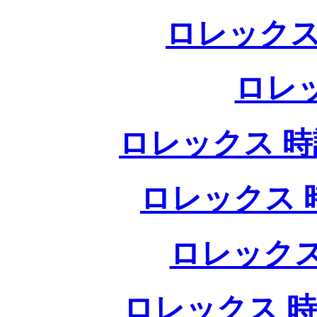
ロレックス
ロレ
ロレックス 時計
ロレックス 時
ロレックス
ロレックス 時