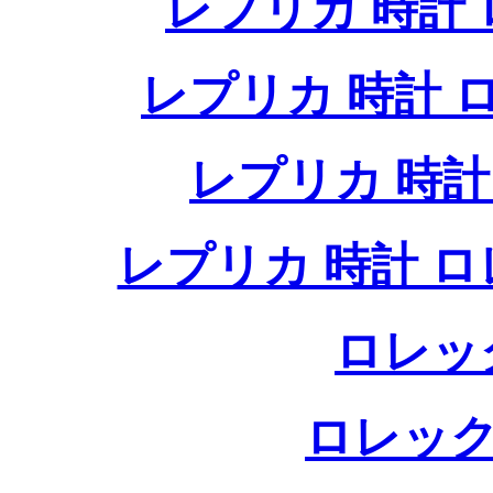
レプリカ 時計
レプリカ 時計
レプリカ 時
レプリカ 時計 
ロレッ
ロレック