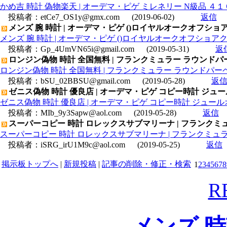
かめ吉 時計 偽物楽天 | オーデマ・ピゲ ミレネリー N級品 ４１０１153
投稿者：
etCe7_OS1y@gmx.com
(2019-06-02)
返信
メンズ 腕 時計 | オーデマ・ピゲ ()ロイヤルオークオフショアクロノ 2
メンズ 腕 時計 | オーデマ・ピゲ ()ロイヤルオークオフショアクロノ 257
投稿者：
Gp_4UmVN65i@gmail.com
(2019-05-31)
返
ロンジン偽物 時計 全国無料 | フランクミュラー ラウンドパ
ロンジン偽物 時計 全国無料 | フランクミュラー ラウンドパーペ
投稿者：
bSU_02BBSU@gmail.com
(2019-05-28)
返
ゼニス偽物 時計 優良店 | オーデマ・ピゲ コピー時計 ジュールオー
ゼニス偽物 時計 優良店 | オーデマ・ピゲ コピー時計 ジュールオーデマ
投稿者：
MIb_9y3Sapw@aol.com
(2019-05-28)
返信
スーパーコピー 時計 ロレックスサブマリーナ | フランクミュラー
スーパーコピー 時計 ロレックスサブマリーナ | フランクミュラー 時
投稿者：
iSRG_irU1M9c@aol.com
(2019-05-25)
返信
掲示板トップへ
|
新規投稿
|
記事の削除・修正・検索
1
2
3
4
5
6
7
8
R
メンズ 