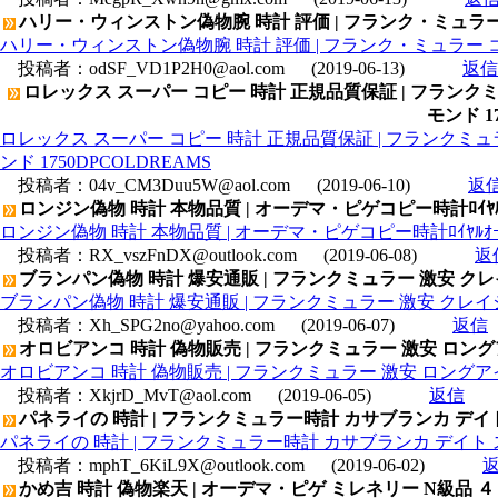
ハリー・ウィンストン偽物腕 時計 評価 | フランク・ミュラ
ハリー・ウィンストン偽物腕 時計 評価 | フランク・ミュラー 
投稿者：
odSF_VD1P2H0@aol.com
(2019-06-13)
返信
ロレックス スーパー コピー 時計 正規品質保証 | フラン
モンド 1
ロレックス スーパー コピー 時計 正規品質保証 | フランク
ンド 1750DPCOLDREAMS
投稿者：
04v_CM3Duu5W@aol.com
(2019-06-10)
返
ロンジン偽物 時計 本物品質 | オーデマ・ピゲコピー時計ﾛｲﾔﾙｵｰｸ ﾃﾞｲﾃ
ロンジン偽物 時計 本物品質 | オーデマ・ピゲコピー時計ﾛｲﾔﾙｵｰｸ ﾃﾞｲﾃﾞ
投稿者：
RX_vszFnDX@outlook.com
(2019-06-08)
返
ブランパン偽物 時計 爆安通販 | フランクミュラー 激安 クレ
ブランパン偽物 時計 爆安通販 | フランクミュラー 激安 クレイジ
投稿者：
Xh_SPG2no@yahoo.com
(2019-06-07)
返信
オロビアンコ 時計 偽物販売 | フランクミュラー 激安 ロング
オロビアンコ 時計 偽物販売 | フランクミュラー 激安 ロングアイ
投稿者：
XkjrD_MvT@aol.com
(2019-06-05)
返信
パネライの 時計 | フランクミュラー時計 カサブランカ デイ
パネライの 時計 | フランクミュラー時計 カサブランカ デイト
投稿者：
mphT_6KiL9X@outlook.com
(2019-06-02)
かめ吉 時計 偽物楽天 | オーデマ・ピゲ ミレネリー N級品 ４１０１1