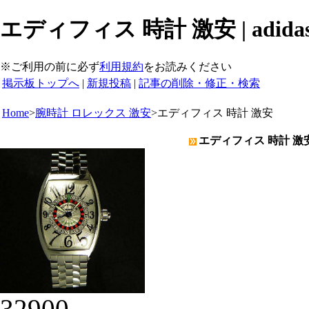
エディフィス 時計 激安 | adidas
※ご利用の前に必ず
利用規約
をお読みください
掲示板トップへ
|
新規投稿
|
記事の削除・修正・検索
Home
>
腕時計 ロレックス 激安
>
エディフィス 時計 激安
エディフィス 時計 激安 | 
32900