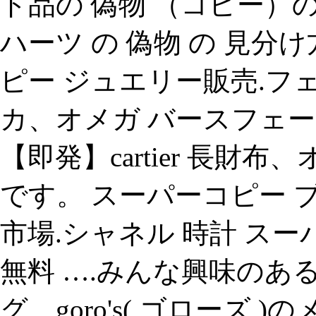
ド品の 偽物 （コピー）
ハーツ の 偽物 の 見分
ピー ジュエリー販売.フェ
カ、オメガ バースフェーズ2堂々
【即発】cartier 長
です。 スーパーコピー 
市場.シャネル 時計 ス
無料 ….みんな興味のある
グ、goro's( ゴローズ 