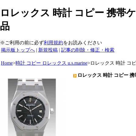
ロレックス 時計 コピー 携帯ケ
品
※ご利用の前に必ず
利用規約
をお読みください
掲示板トップへ
|
新規投稿
|
記事の削除・修正・検索
Home
>
時計 コピー ロレックス u.s.marine
>
ロレックス 時計 コ
ロレックス 時計 コピー 携