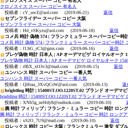
クロノスイス スーパー コピー 有名人
クロノスイス スーパー コピー 有名人
投稿者：
cV_uwZ@aol.com
(2019-06-21)
返信
セブンフライデー スーパー コピー 大阪
セブンフライデー スーパー コピー 大阪
投稿者：
Hd_vSKyzs@aol.com
(2019-06-18)
返信
コメ兵 時計 偽物 574 | フランクミュラー スーパーコピー時計
コメ兵 時計 偽物 574 | フランクミュラー スーパーコピー時計 
投稿者：
f13iG_rC3@gmx.com
(2019-06-16)
返信
ブレゲ偽物 時計 日本人 | AP オーデマピゲ ロイヤルオーク 15400
ブレゲ偽物 時計 日本人 | AP オーデマピゲ ロイヤルオーク 15400OR
投稿者：
rIBX_xO3v3@mail.com
(2019-06-15)
返信
ユンハンス 時計 スーパー コピー 一番人気
ユンハンス 時計 スーパー コピー 一番人気
投稿者：
QHraa_3XvQCsW@aol.com
(2019-06-13)
返
brightling 時計 | 15400ST.OO.1220ST.02 ブランド
brightling 時計 | 15400ST.OO.1220ST.02 ブランド オー
投稿者：
XNb5g_neHdy8@outlook.com
(2019-06-10)
腕 時計 フィリップ | フランク・ミュラー コピー 時計 ロングアイ
腕 時計 フィリップ | フランク・ミュラー コピー 時計 ロングアイラン
投稿者：
xS2O_7U9@mail.com
(2019-06-10)
返信
ロレックス 時計 コピー 大阪 | フランクミュラー 激安 ダブル