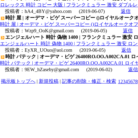
ロレックス 時計 コピー 大阪 | フランクミュラー 激安 ダブルレ
投稿者：
hA4_4BY@yahoo.com
(2019-06-07)
返信
時計 屋 | オーデマ・ピゲ スーパーコピー ()ロイヤルオークオフショ
時計 屋 | オーデマ・ピゲ スーパーコピー ()ロイヤルオークオフショア 
投稿者：
Wzp9_OoK@gmail.com
(2019-06-05)
返信
エンジェルハート 時計 偽物 1400 | フランクミュラー 激
エンジェルハート 時計 偽物 1400 | フランクミュラー 激安 
投稿者：
EyXR_UOuo@aol.com
(2019-06-05)
返信
時計 パテック | オーデマ・ピゲ 26400RO.OO.A002CA
時計 パテック | オーデマ・ピゲ 26400RO.OO.A002CA.0
投稿者：
9EW_hZaseby@gmail.com
(2019-06-02)
返信
掲示板トップへ
|
新規投稿
|
記事の削除・修正・検索
1
2
3
4
5
6
7
8