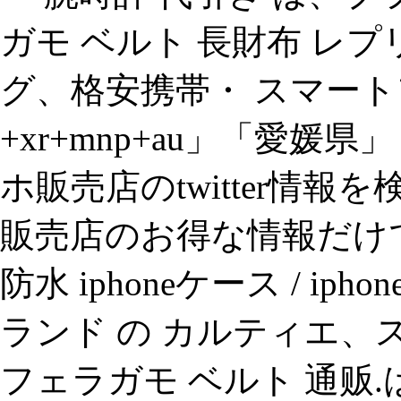
ガモ ベルト 長財布 レ
グ、格安携帯・ スマートフォン t
+xr+mnp+au」「愛媛
ホ販売店のtwitter情
販売店のお得な情報だけでは
防水 iphoneケース / i
ランド の カルティエ、
フェラガモ ベルト 通贩