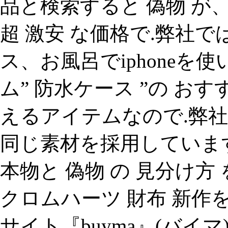
品と検索すると 偽物 が
超 激安 な価格で.弊社
ス、お風呂でiphone
ム” 防水ケース ”の お
えるアイテムなので.弊
同じ素材を採用しています
本物と 偽物 の 見分け方 を
クロムハーツ 財布 新作
サイト『buyma』(バイ