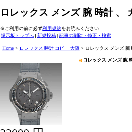
ロレックス メンズ 腕 時計 、 
※ご利用の前に必ず
利用規約
をお読みください
掲示板トップへ
|
新規投稿
|
記事の削除・修正・検索
Home
>
ロレックス 時計 コピー 大阪
>
ロレックス メンズ 腕
ロレックス メンズ 腕 時