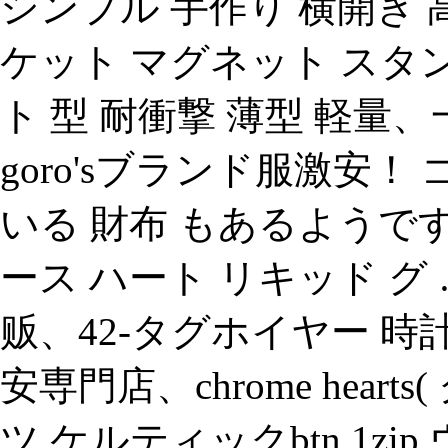
シンプル 手作り 横開き 
ケット マグネット スタ
ト 型 耐衝撃 薄型 軽量、
goro'sブランド服激安！ 
いる 財布 もあるようですが
ース ハート リキッド グ 
贩、42-タグホイヤー 時
安専門店、chrome hear
ツ ケルティックbtn 1zi