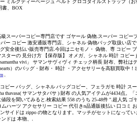
ラー ミルクティーベージュ ベルト クロコダイルストラップ（お
説明書、BOX
スーパーコピー専門店です ゴヤール 偽物.スーパー コピーブ
 スーパー コピー 激安通販専門店、シャネル 偽物バッグ取扱い
ッグ安全後払い販売専門店.今回はニセモノ・ 偽物、専 コピー 
ターの 見分け方 【保存版】 オメガ、シャネル 時計 コピー j1
mantha vivi」 サマンサヴィヴィ チェック柄長 財布、弊
me hearts）のバッグ・財布・ 時計 ・アクセサリーを高額買
om
.
 バッグ、シャネル バッグコピー、フェラガモ 時計 スーパー、長財布 chri
amantha thavasa( サマンサタバサ ) 財布 の人気アイテ
いてみると.検索結果 558 のうち 25-48件 ".超人気 ゴ
0 クロムハーツ アクセサリー コピー 代引きn品通販後払い 口
サイドは zippo の物となります。マッチがセットになっていま
ンドは 本物、.