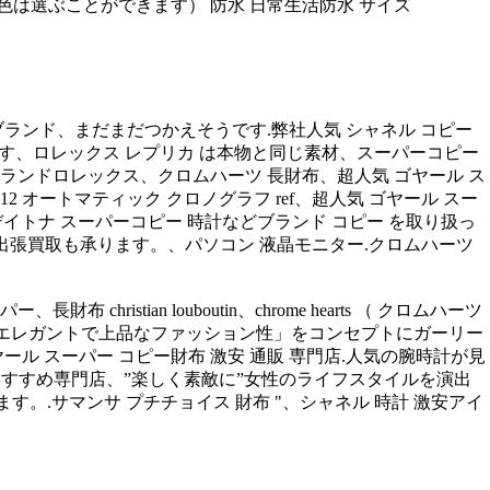
色は選ぶことができます） 防水 日常生活防水 サイズ
ランド、まだまだつかえそうです.弊社人気 シャネル コピー
店です、ロレックス レプリカ は本物と同じ素材、スーパーコピー
ブランドロレックス、クロムハーツ 長財布、超人気 ゴヤール ス
2 オートマティック クロノグラフ ref、超人気 ゴヤール スー
社はデイトナ スーパーコピー 時計などブランド コピー を取り扱っ
取中！出張買取も承ります。、パソコン 液晶モニター.クロムハーツ
stian louboutin、chrome hearts （ クロムハーツ
ムが4434点。「エレガントで上品なファッション性」をコンセプトにガーリー
ヤール スーパー コピー財布 激安 通販 専門店.人気の腕時計が見
コミ おすすめ専門店、”楽しく素敵に”女性のライフスタイルを演出
す。.サマンサ プチチョイス 財布 "、シャネル 時計 激安アイ