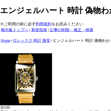
エンジェルハート 時計 偽物わかる
※ご利用の前に必ず
利用規約
をお読みください
掲示板トップへ
|
新規投稿
|
記事の削除・修正・検索
Home
>
ロレックス 時計 激安
>
エンジェルハート 時計 偽物わか
36100