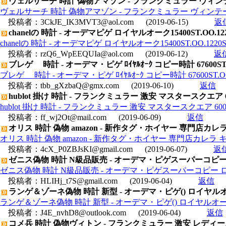
ヴェルサーチ 時計 偽物アマゾン - フランクミュラー ヴィンテ
ヴェルサーチ 時計 偽物アマゾン - フランクミュラー ヴィンテージ
投稿者：
3CkJE_IK3MVT3@aol.com
(2019-06-15)
返
chanelの 時計 - オーデマピゲ ロイヤルオーク15400ST.OO
chanelの 時計 - オーデマピゲ ロイヤルオーク15400ST.OO.1
投稿者：
rzQ6_WpEEQUIa@aol.com
(2019-06-12)
返
ブレゲ 時計 - オーデマ・ピゲ ﾛｲﾔﾙｵｰｸ コピー時計 67600ST.OO
ブレゲ 時計 - オーデマ・ピゲ ﾛｲﾔﾙｵｰｸ コピー時計 67600ST.OO. 
投稿者：
tbb_gXzbaQ@gmx.com
(2019-06-10)
返信
hublot 掛け 時計 - フランクミュラー 激安 マスタースクエア 60
hublot 掛け 時計 - フランクミュラー 激安 マスタースクエア 6000
投稿者：
ff_wj2Ot@mail.com
(2019-06-09)
返信
オリス 時計 偽物 amazon - 新作タグ・ホイヤー 専門店カレラ
オリス 時計 偽物 amazon - 新作タグ・ホイヤー 専門店カレラ キ
投稿者：
4cX_P0ZBJsKI@gmail.com
(2019-06-07)
返
ゼニス偽物 時計 N級品販売 - オーデマ・ピゲスーパーコピー ロイヤ
ゼニス偽物 時計 N級品販売 - オーデマ・ピゲスーパーコピー ロイヤル
投稿者：
HLIHj_t7S@gmail.com
(2019-06-04)
返信
ランゲ＆ゾーネ偽物 時計 新型 - オーデマ・ピゲ() ロイヤルオーク デ
ランゲ＆ゾーネ偽物 時計 新型 - オーデマ・ピゲ() ロイヤルオーク デイデ
投稿者：
J4E_nvhD8@outlook.com
(2019-06-04)
返信
コメ兵 時計 偽物ヴィトン - フランクミュラー 激安 レディース