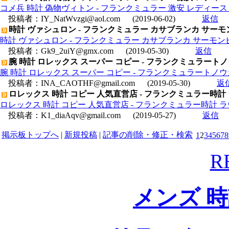
コメ兵 時計 偽物ヴィトン - フランクミュラー 激安 レディース 
投稿者：
IY_NatWvzgi@aol.com
(2019-06-02)
返信
時計 ヴァシュロン - フランクミュラー カサブランカ サーモンピ
時計 ヴァシュロン - フランクミュラー カサブランカ サーモンピン
投稿者：
Gk9_2uiY@gmx.com
(2019-05-30)
返信
腕 時計 ロレックス スーパー コピー - フランクミュラートノウ
腕 時計 ロレックス スーパー コピー - フランクミュラートノウカ
投稿者：
INA_CAOTHF@gmail.com
(2019-05-30)
返
ロレックス 時計 コピー 人気直営店 - フランクミュラー時計
ロレックス 時計 コピー 人気直営店 - フランクミュラー時計 ラ
投稿者：
K1_diaAqv@gmail.com
(2019-05-27)
返信
掲示板トップへ
|
新規投稿
|
記事の削除・修正・検索
1
2
3
4
5
6
7
8
R
メンズ 