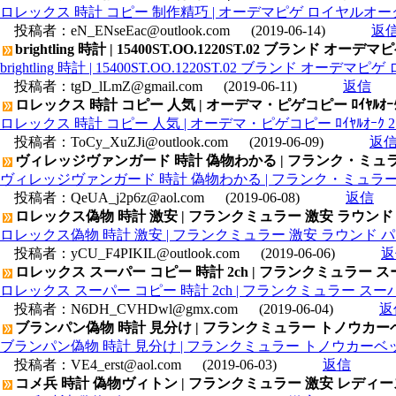
ロレックス 時計 コピー 制作精巧 | オーデマピゲ ロイヤルオーク デュア
投稿者：
eN_ENseEac@outlook.com
(2019-06-14)
返
brightling 時計 | 15400ST.OO.1220ST.02 ブランド
brightling 時計 | 15400ST.OO.1220ST.02 ブランド オー
投稿者：
tgD_lLmZ@gmail.com
(2019-06-11)
返信
ロレックス 時計 コピー 人気 | オーデマ・ピゲコピー ﾛｲﾔﾙｵｰｸ 2592
ロレックス 時計 コピー 人気 | オーデマ・ピゲコピー ﾛｲﾔﾙｵｰｸ 25920S
投稿者：
ToCy_XuZJi@outlook.com
(2019-06-09)
返
ヴィレッジヴァンガード 時計 偽物わかる | フランク・ミュラー 
ヴィレッジヴァンガード 時計 偽物わかる | フランク・ミュラー コピ
投稿者：
QeUA_j2p6z@aol.com
(2019-06-08)
返信
ロレックス偽物 時計 激安 | フランクミュラー 激安 ラウン
ロレックス偽物 時計 激安 | フランクミュラー 激安 ラウンド
投稿者：
yCU_F4PIKIL@outlook.com
(2019-06-06)
返
ロレックス スーパー コピー 時計 2ch | フランクミュラー
ロレックス スーパー コピー 時計 2ch | フランクミュラー ス
投稿者：
N6DH_CVHDwl@gmx.com
(2019-06-04)
返
ブランパン偽物 時計 見分け | フランクミュラー トノウカーベッ
ブランパン偽物 時計 見分け | フランクミュラー トノウカーベックス
投稿者：
VE4_erst@aol.com
(2019-06-03)
返信
コメ兵 時計 偽物ヴィトン | フランクミュラー 激安 レディース