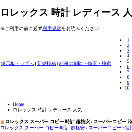
ロレックス 時計 レディース 人
※ご利用の前に必ず
利用規約
をお読みください
1
2
3
4
5
掲示板トップへ
|
新規投稿
|
記事の削除・修正・検索
6
7
8
9
10
Home
ロレックス 時計 レディース 人気
ロレックス スーパー コピー 時計 超格安 / スーパーコピー 
ロレックス スーパー コピー 時計 超格安 / スーパーコピー 時