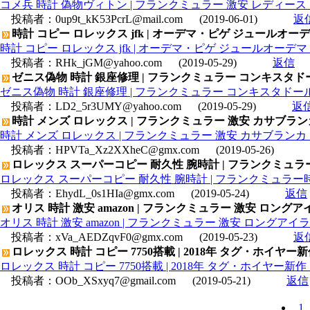
コメ兵 時計 偽物ヴィトン | フランクミュラー 激安 レディース 
投稿者：
0up9t_kK53PcrL@mail.com
(2019-06-01)
返
時計 コピー ロレックス jfk | オーデマ・ピゲ ジュールオーデマ ク
時計 コピー ロレックス jfk | オーデマ・ピゲ ジュールオーデマ クロノ
投稿者：
RHk_jGM@yahoo.com
(2019-05-29)
返信
ゼニス偽物 時計 銀座修理 | フランクミュラー コンキスタドール
ゼニス偽物 時計 銀座修理 | フランクミュラー コンキスタドール コ
投稿者：
LD2_5r3UMY@yahoo.com
(2019-05-29)
返
時計 メンズ ロレックス | フランクミュラー 激安 カサブランカ
時計 メンズ ロレックス | フランクミュラー 激安 カサブランカ 日
投稿者：
HPVTa_Xz2XXheC@gmx.com
(2019-05-26)
ロレックス スーパーコピー 耐久性 腕時計 | フランクミュラ
ロレックス スーパーコピー 耐久性 腕時計 | フランクミュラー時
投稿者：
EhydL_0s1HIa@gmx.com
(2019-05-24)
返信
オリス 時計 激安 amazon | フランクミュラー 激安 ロング
オリス 時計 激安 amazon | フランクミュラー 激安 ロングアイ
投稿者：
xVa_AEDZqvF0@gmx.com
(2019-05-23)
返
ロレックス 時計 コピー 7750搭載 | 2018年 タグ・ホイヤー
ロレックス 時計 コピー 7750搭載 | 2018年 タグ・ホイヤー新作
投稿者：
OOb_XSxyq7@gmail.com
(2019-05-21)
返信
1