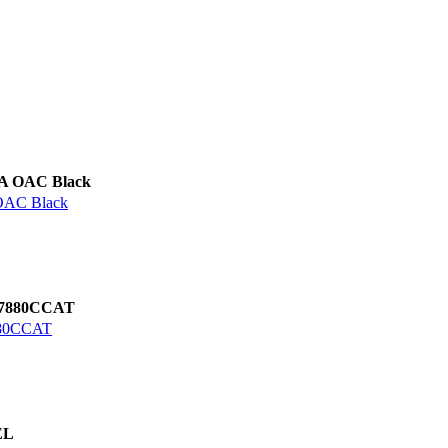
AC Black
 Black
80CCAT
0CCAT
EL