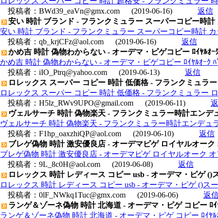
ロレックス スーパー コピー 時計 超格安 - フランクミュラー 時
投稿者：
BWd39_eaVn@gmx.com
(2019-06-16)
返信
安い 時計 ブランド - フランクミュラー スーパーコピー時計 カ
安い 時計 ブランド - フランクミュラー スーパーコピー時計 カラー
投稿者：
qb_krjCFz@aol.com
(2019-06-16)
返信
かめ吉 時計 偽物わからない - オーデマ・ピゲコピー ﾛｲﾔﾙｵｰｸ ﾊﾟｰﾍﾟﾁｭ
かめ吉 時計 偽物わからない - オーデマ・ピゲコピー ﾛｲﾔﾙｵｰｸ ﾊﾟｰﾍﾟﾁｭｱﾙ
投稿者：
iIO_Ptrq@yahoo.com
(2019-06-13)
返信
ロレックス スーパー コピー 時計 低価格 - フランクミュラ
ロレックス スーパー コピー 時計 低価格 - フランクミュラー
投稿者：
H5lz_RWv9UPO@gmail.com
(2019-06-11)
ヴェルサーチ 時計 偽物楽天 - フランクミュラー時計エンデュ
ヴェルサーチ 時計 偽物楽天 - フランクミュラー時計エンデュラ
投稿者：
F1hp_oaxzhiQP@aol.com
(2019-06-10)
返信
ブレゲ偽物 時計 激安優良店 - オーデマピゲ ロイヤルオーク オフシ
ブレゲ偽物 時計 激安優良店 - オーデマピゲ ロイヤルオーク オフショア
投稿者：
9L_8c0H@aol.com
(2019-06-08)
返信
ロレックス 時計 レディース コピー usb - オーデマ・ピゲ ()ス
ロレックス 時計 レディース コピー usb - オーデマ・ピゲ ()スーパ
投稿者：
0lF_NWkq1Tuc@gmx.com
(2019-06-06)
返
ランゲ＆ゾーネ偽物 時計 北海道 - オーデマ・ピゲ コピー ﾛｲﾔﾙｵｰｸｵﾌｼｮ
ランゲ＆ゾーネ偽物 時計 北海道 - オーデマ・ピゲ コピー ﾛｲﾔﾙｵｰｸｵﾌｼｮｱｸ