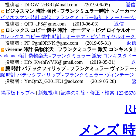
投稿者：
DPGW_2cBRk@mail.com
(2019-06-05)
返信
ビジネスマン 時計 40代 - フランクミュラー時計 トノーカー
ビジネスマン 時計 40代 - フランクミュラー時計 トノーカーベッ
投稿者：
QF0_aFS@gmx.com
(2019-06-03)
返信
ロレックス コピー 懐中 時計 - オーデマ・ピゲ ロイヤルオーク オ
ロレックス コピー 懐中 時計 - オーデマ・ピゲ ロイヤルオーク オフシ
投稿者：
PF_PgmI0RNK@gmx.com
(2019-05-31)
返
vivienne 時計 偽物楽天 - フランクミュラー 激安 コンキスタド
vivienne 時計 偽物楽天 - フランクミュラー 激安 コンキスタドール
投稿者：
Hfb_KvehlWVK@gmail.com
(2019-05-31)
返
腕 時計 パテックフィリップ - フランクミュラー ヴィンテージ
腕 時計 パテックフィリップ - フランクミュラー ヴィンテージ ク
投稿者：
YmQmZ_G301FE1@aol.com
(2019-05-28)
掲示板トップへ
|
新規投稿
|
記事の削除・修正・検索
1
2
3
4
5
6
7
8
R
メンズ 