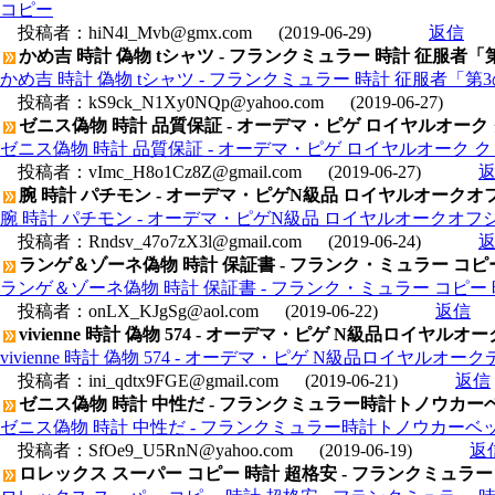
コピー
投稿者：
hiN4l_Mvb@gmx.com
(2019-06-29)
返信
かめ吉 時計 偽物 tシャツ - フランクミュラー 時計 征服者「
かめ吉 時計 偽物 tシャツ - フランクミュラー 時計 征服者「第
投稿者：
kS9ck_N1Xy0NQp@yahoo.com
(2019-06-27)
ゼニス偽物 時計 品質保証 - オーデマ・ピゲ ロイヤルオーク クロノグ
ゼニス偽物 時計 品質保証 - オーデマ・ピゲ ロイヤルオーク クロノグラ
投稿者：
vImc_H8o1Cz8Z@gmail.com
(2019-06-27)
腕 時計 パチモン - オーデマ・ピゲN級品 ロイヤルオークオフショア
腕 時計 パチモン - オーデマ・ピゲN級品 ロイヤルオークオフショアク
投稿者：
Rndsv_47o7zX3l@gmail.com
(2019-06-24)
ランゲ＆ゾーネ偽物 時計 保証書 - フランク・ミュラー コピー 時
ランゲ＆ゾーネ偽物 時計 保証書 - フランク・ミュラー コピー 時計
投稿者：
onLX_KJgSg@aol.com
(2019-06-22)
返信
vivienne 時計 偽物 574 - オーデマ・ピゲ N級品ロイヤルオークデ
vivienne 時計 偽物 574 - オーデマ・ピゲ N級品ロイヤルオークデュア
投稿者：
ini_qdtx9FGE@gmail.com
(2019-06-21)
返信
ゼニス偽物 時計 中性だ - フランクミュラー時計トノウカーベッ
ゼニス偽物 時計 中性だ - フランクミュラー時計トノウカーベック
投稿者：
SfOe9_U5RnN@yahoo.com
(2019-06-19)
返
ロレックス スーパー コピー 時計 超格安 - フランクミュラー