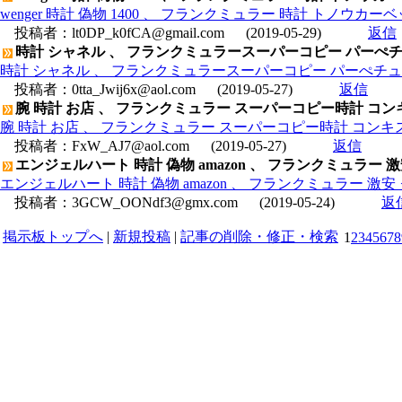
wenger 時計 偽物 1400 、 フランクミュラー 時計 トノウカ
投稿者：
lt0DP_k0fCA@gmail.com
(2019-05-29)
返信
時計 シャネル 、 フランクミュラースーパーコピー パーぺチュア
時計 シャネル 、 フランクミュラースーパーコピー パーぺチュアル
投稿者：
0tta_Jwij6x@aol.com
(2019-05-27)
返信
腕 時計 お店 、 フランクミュラー スーパーコピー時計 コンキス
腕 時計 お店 、 フランクミュラー スーパーコピー時計 コンキスタ
投稿者：
FxW_AJ7@aol.com
(2019-05-27)
返信
エンジェルハート 時計 偽物 amazon 、 フランクミュラー 
エンジェルハート 時計 偽物 amazon 、 フランクミュラー 激安
投稿者：
3GCW_OONdf3@gmx.com
(2019-05-24)
返
掲示板トップへ
|
新規投稿
|
記事の削除・修正・検索
1
2
3
4
5
6
7
8