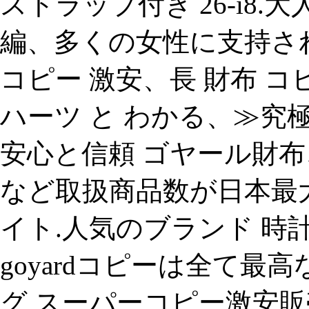
ストラップ付き 26-i8.
編、多くの女性に支持さ
コピー 激安、長 財布 コ
ハーツ と わかる、≫究
安心と信頼 ゴヤール財
など取扱商品数が日本最
イト.人気のブランド 時
goyardコピーは全て最
グ スーパーコピー激安販