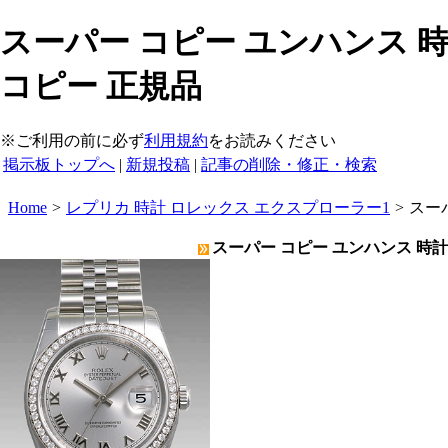
スーパー コピー ユンハンス 時
コピー 正規品
※ご利用の前に必ず
利用規約
をお読みください
掲示板トップへ
|
新規投稿
|
記事の削除・修正・検索
Home
>
レプリカ 時計 ロレックス エクスプローラー1
>
スー
スーパー コピー ユンハンス 時計 