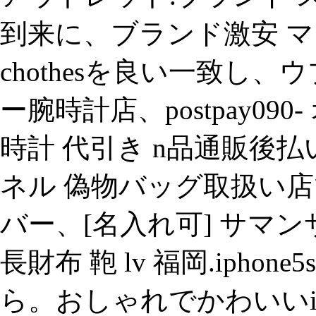
到来に、ブランド激安 マ
chothesを良い一致し
ー腕時計店、postpay09
時計 代引き n品通販後
ネル 偽物バッグ取扱い
バー、[名入れ可] サマン
長財布 鞄 lv 福岡.ipho
ら。おしゃれでかわいいiph