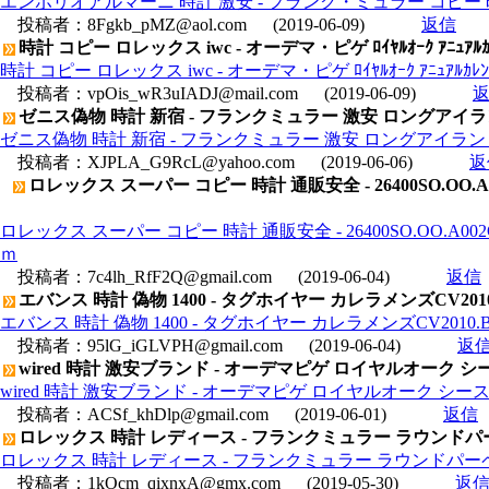
エンポリオアルマーニ 時計 激安 - フランク・ミュラー コピー 時計 
投稿者：
8Fgkb_pMZ@aol.com
(2019-06-09)
返信
時計 コピー ロレックス iwc - オーデマ・ピゲ ﾛｲﾔﾙｵｰｸ ｱﾆｭｱﾙｶﾚﾝﾀ
時計 コピー ロレックス iwc - オーデマ・ピゲ ﾛｲﾔﾙｵｰｸ ｱﾆｭｱﾙｶﾚﾝﾀﾞ
投稿者：
vpOis_wR3uIADJ@mail.com
(2019-06-09)
ゼニス偽物 時計 新宿 - フランクミュラー 激安 ロングアイ
ゼニス偽物 時計 新宿 - フランクミュラー 激安 ロングアイラ
投稿者：
XJPLA_G9RcL@yahoo.com
(2019-06-06)
返
ロレックス スーパー コピー 時計 通販安全 - 26400SO.
ロレックス スーパー コピー 時計 通販安全 - 26400SO.OO.
ｍ
投稿者：
7c4lh_RfF2Q@gmail.com
(2019-06-04)
返信
エバンス 時計 偽物 1400 - タグホイヤー カレラメンズCV201
エバンス 時計 偽物 1400 - タグホイヤー カレラメンズCV2010.
投稿者：
95lG_iGLVPH@gmail.com
(2019-06-04)
返
wired 時計 激安ブランド - オーデマピゲ ロイヤルオーク シースル
wired 時計 激安ブランド - オーデマピゲ ロイヤルオーク シースルー
投稿者：
ACSf_khDlp@gmail.com
(2019-06-01)
返信
ロレックス 時計 レディース - フランクミュラー ラウンドパ
ロレックス 時計 レディース - フランクミュラー ラウンドパー
投稿者：
1kOcm_qixnxA@gmx.com
(2019-05-30)
返