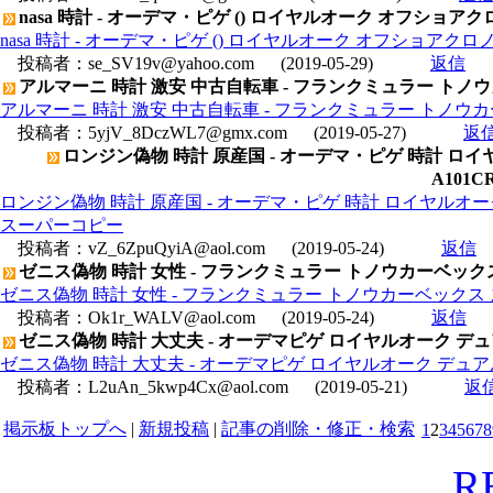
nasa 時計 - オーデマ・ピゲ () ロイヤルオーク オフショアクロノ 
nasa 時計 - オーデマ・ピゲ () ロイヤルオーク オフショアクロノ 26
投稿者：
se_SV19v@yahoo.com
(2019-05-29)
返信
アルマーニ 時計 激安 中古自転車 - フランクミュラー トノウ
アルマーニ 時計 激安 中古自転車 - フランクミュラー トノウカー
投稿者：
5yjV_8DczWL7@gmx.com
(2019-05-27)
返
ロンジン偽物 時計 原産国 - オーデマ・ピゲ 時計 ロイヤ
A101
ロンジン偽物 時計 原産国 - オーデマ・ピゲ 時計 ロイヤルオーク オ
スーパーコピー
投稿者：
vZ_6ZpuQyiA@aol.com
(2019-05-24)
返信
ゼニス偽物 時計 女性 - フランクミュラー トノウカーベックス 
ゼニス偽物 時計 女性 - フランクミュラー トノウカーベックス ス
投稿者：
Ok1r_WALV@aol.com
(2019-05-24)
返信
ゼニス偽物 時計 大丈夫 - オーデマピゲ ロイヤルオーク デュアルタイム
ゼニス偽物 時計 大丈夫 - オーデマピゲ ロイヤルオーク デュアルタイム 
投稿者：
L2uAn_5kwp4Cx@aol.com
(2019-05-21)
返
掲示板トップへ
|
新規投稿
|
記事の削除・修正・検索
1
2
3
4
5
6
7
8
R