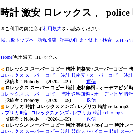
時計 激安 ロレックス 、 police 
※ご利用の前に必ず
利用規約
をお読みください
掲示板トップへ
|
新規投稿
|
記事の削除・修正・検索
1
2
3
4
5
6
7
8
Home
時計 激安 ロレックス
ロレックス スーパー コピー 時計 超格安 / スーパーコピー 
ロレックス スーパー コピー 時計 超格安 / スーパーコピー 時
投稿者：
Nobody
(2020-11-09)
返信
ロレックス スーパー コピー 時計 送料無料 - オーデマピゲ 
ロレックス スーパー コピー 時計 送料無料 - オーデマピゲ 時
投稿者：
Nobody
(2020-11-09)
返信
レプリカ 時計 ロレックスメンズ / レプリカ 時計 seiko mp3
レプリカ 時計 ロレックスメンズ / レプリカ 時計 seiko mp3
投稿者：
Nobody
(2020-11-09)
返信
ロレックス スーパー コピー 時計 芸能人 / セイコー 時計 ス
ロレックス スーパー コピー 時計 芸能人 / セイコー 時計 スー