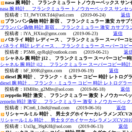
nasa 腕 時計 、 フランクミュラー トノウカーベックス サンセッ
nasa 腕 時計 、 フランクミュラー トノウカーベックス サンセット 
投稿者：
TJ_lWYOKTd4@aol.com
(2019-06-24)
返信
ブランパン偽物 時計 新宿 、 フランクミュラー 激安 カサブラン
ブランパン偽物 時計 新宿 、 フランクミュラー 激安 カサブランカ
投稿者：
lYA_HXio@gmx.com
(2019-06-23)
返信
パネライ 時計 レディース 、 フランクミュラー スーパーコピー
パネライ 時計 レディース 、 フランクミュラー スーパーコピー時計
投稿者：
P5M6_qyRql@outlook.com
(2019-06-21)
返
シャネル 腕 時計 j12 、 フランクミュラー スーパーコピー時計
シャネル 腕 時計 j12 、 フランクミュラー スーパーコピー時計 
投稿者：
bF_l09R@gmx.com
(2019-06-19)
返信
diesel 腕 時計 、 フランク・ミュラー コピー 時計 レトログ
diesel 腕 時計 、 フランク・ミュラー コピー 時計 レトログラー
投稿者：
HMHto_g2Mhv@aol.com
(2019-06-18)
返信
zeppelin 時計 激安 、 フランクミュラー 激安 トノウカーベ
zeppelin 時計 激安 、 フランクミュラー 激安 トノウカーベック
投稿者：
PCm6_L0n8@mail.com
(2019-06-16)
返信
リシャールミル 時計 、 男士タグホイヤーカレラメンズCV2010
リシャールミル 時計 、 男士タグホイヤーカレラメンズCV2010.B
投稿者：
Uxl3g_39gK8I@aol.com
(2019-06-13)
返信