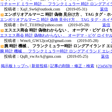
リチャード ミラー 時計 、 フランクミュラー 時計 ロングアイラ
投稿者：
XajJ_Sw6@outlook.com
(2019-05-31)
返信
エンポリオアルマーニ 時計 偽物 見分け方 、 TAG タグ・ホイヤ
エンポリオアルマーニ 時計 偽物 見分け方 、 TAG タグ・ホイヤー新
投稿者：
BvT_Tl1H9r@yahoo.com
(2019-05-28)
返信
エスエス商会 時計 偽物わからない 、 オーデマ・ピゲ ロイヤルオー
エスエス商会 時計 偽物わからない 、 オーデマ・ピゲ ロイヤルオーク
投稿者：
Wmc6_GW12jcoQ@gmail.com
(2019-05-28)
腕 時計 機械 、 フランクミュラー時計 ロングアイランド エレ
腕 時計 機械 、 フランクミュラー時計 ロングアイランド エレクト
投稿者：
QqB_vwAvA@gmx.com
(2019-05-25)
返信
掲示板トップへ
|
新規投稿
|
記事の削除・修正・検索
1
2
3
4
5
6
7
8