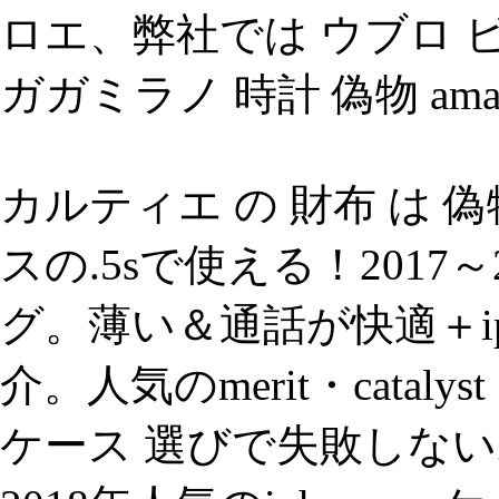
ロエ、弊社では ウブロ 
ガガミラノ 時計 偽物 amaz
カルティエ の 財布 は 
スの.5sで使える！2017
グ。薄い＆通話が快適＋ip
介。人気のmerit・catalys
ケース 選びで失敗しない