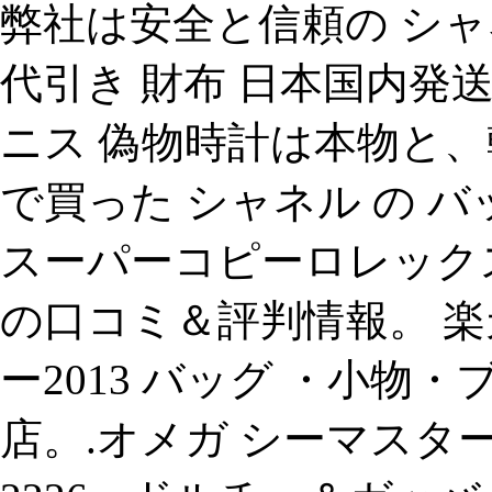
弊社は安全と信頼の シ
代引き 財布 日本国内発
ニス 偽物時計は本物と
で買った シャネル の バ
スーパーコピーロレックス.「gull
の口コミ＆評判情報。 楽天
ー2013 バッグ ・小物
店。.オメガ シーマスター