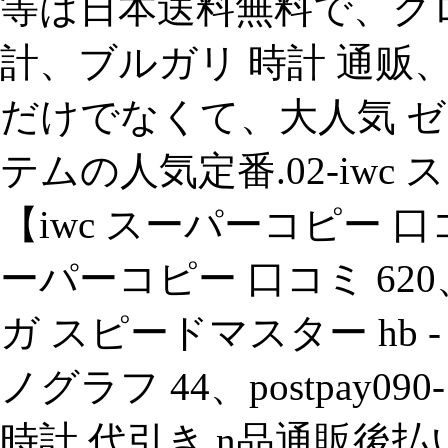
等は日本送料無料で、クロ
計、ブルガリ 時計 通
だけでなくて、大人気 ゼ
テムの人気定番.02-iwc 
【iwc スーパーコピー 口コミ
ーパーコピー 口コミ 62
ガ スピードマスター hb - 
ノグラフ 44、postpay0
時計 代引き n品通販後払