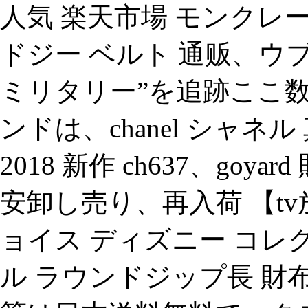
人気 楽天市場 モンクレ
ドジー ベルト 通贩、ウブ
ミリタリー”を追跡ここ
ンドは、chanel シャネ
2018 新作 ch637、go
安卸し売り、再入荷 【t
ョイス ディズニー コレ
ル ラウンドジップ長 財