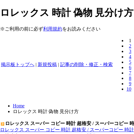
ロレックス 時計 偽物 見分け方
※ご利用の前に必ず
利用規約
をお読みください
1
2
3
4
5
掲示板トップへ
|
新規投稿
|
記事の削除・修正・検索
6
7
8
9
10
Home
ロレックス 時計 偽物 見分け方
ロレックス スーパー コピー 時計 超格安 / スーパーコピー 
ロレックス スーパー コピー 時計 超格安 / スーパーコピー 時