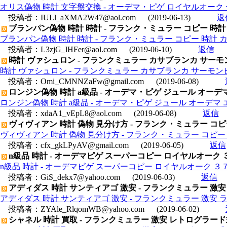
オリス偽物 時計 文字盤交換 - オーデマ・ピゲ ロイヤルオーク デュア
投稿者：
IULl_aXMA2W47@aol.com
(2019-06-13)
返
ブランパン偽物 時計 時計 - フランク・ミュラー コピー 時計 カ
ブランパン偽物 時計 時計 - フランク・ミュラー コピー 時計 カサブ
投稿者：
L3zjG_lHFer@aol.com
(2019-06-10)
返信
時計 ヴァシュロン - フランクミュラー カサブランカ サーモンピ
時計 ヴァシュロン - フランクミュラー カサブランカ サーモンピン
投稿者：
Omi_CMNNZaFw@gmail.com
(2019-06-08)
ロンジン偽物 時計 a級品 - オーデマ・ピゲ ジュール オーデマ エク
ロンジン偽物 時計 a級品 - オーデマ・ピゲ ジュール オーデマ エクスト
投稿者：
xdaA1_vEpL8@aol.com
(2019-06-08)
返信
ヴィヴィアン 時計 偽物 見分け方 - フランク・ミュラー コピー 
ヴィヴィアン 時計 偽物 見分け方 - フランク・ミュラー コピー 時計
投稿者：
cfx_gkLPyAV@gmail.com
(2019-06-05)
返信
n級品 時計 - オーデマピゲ スーパーコピー ロイヤルオーク ３７ｍｍ
n級品 時計 - オーデマピゲ スーパーコピー ロイヤルオーク ３７ｍｍ 1
投稿者：
GiS_dekx7@yahoo.com
(2019-06-03)
返信
アディダス 時計 サンティアゴ 激安 - フランクミュラー 激安
アディダス 時計 サンティアゴ 激安 - フランクミュラー 激安 ラ
投稿者：
ZYAle_RlqomWB@yahoo.com
(2019-06-02)
シャネル 時計 買取 - フランクミュラー 激安 レトログラー