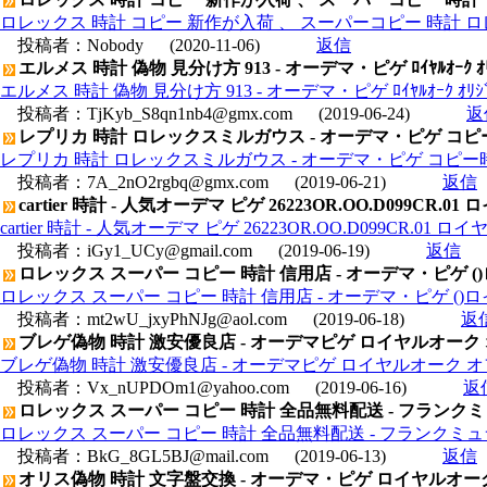
ロレックス 時計 コピー 新作が入荷 、 スーパーコピー 時計 
投稿者：
Nobody
(2020-11-06)
返信
エルメス 時計 偽物 見分け方 913 - オーデマ・ピゲ ﾛｲﾔﾙｵｰｸ ｵﾘｼﾞﾅ
エルメス 時計 偽物 見分け方 913 - オーデマ・ピゲ ﾛｲﾔﾙｵｰｸ ｵﾘｼﾞﾅﾙ
投稿者：
TjKyb_S8qn1nb4@gmx.com
(2019-06-24)
返
レプリカ 時計 ロレックスミルガウス - オーデマ・ピゲ コピー時計
レプリカ 時計 ロレックスミルガウス - オーデマ・ピゲ コピー時計 ジ
投稿者：
7A_2nO2rgbq@gmx.com
(2019-06-21)
返信
cartier 時計 - 人気オーデマ ピゲ 26223OR.OO.D099C
cartier 時計 - 人気オーデマ ピゲ 26223OR.OO.D099CR.
投稿者：
iGy1_UCy@gmail.com
(2019-06-19)
返信
ロレックス スーパー コピー 時計 信用店 - オーデマ・ピゲ ()ロイヤ
ロレックス スーパー コピー 時計 信用店 - オーデマ・ピゲ ()ロイヤル
投稿者：
mt2wU_jxyPhNJg@aol.com
(2019-06-18)
返
ブレゲ偽物 時計 激安優良店 - オーデマピゲ ロイヤルオーク オフシ
ブレゲ偽物 時計 激安優良店 - オーデマピゲ ロイヤルオーク オフショア
投稿者：
Vx_nUPDOm1@yahoo.com
(2019-06-16)
返
ロレックス スーパー コピー 時計 全品無料配送 - フランクミュ
ロレックス スーパー コピー 時計 全品無料配送 - フランクミュラ
投稿者：
BkG_8GL5BJ@mail.com
(2019-06-13)
返信
オリス偽物 時計 文字盤交換 - オーデマ・ピゲ ロイヤルオーク デュ