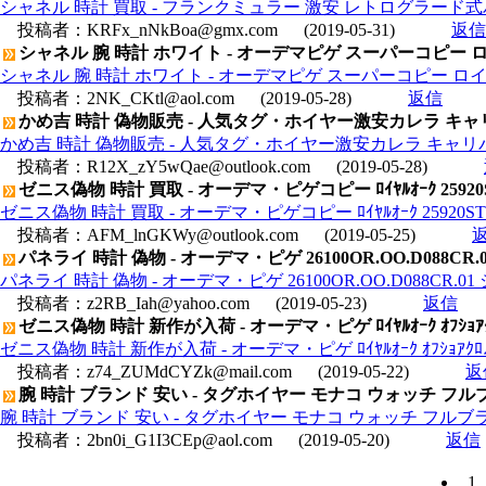
シャネル 時計 買取 - フランクミュラー 激安 レトログラード式
投稿者：
KRFx_nNkBoa@gmx.com
(2019-05-31)
返信
シャネル 腕 時計 ホワイト - オーデマピゲ スーパーコピー ロイヤルオ
シャネル 腕 時計 ホワイト - オーデマピゲ スーパーコピー ロイヤルオーク
投稿者：
2NK_CKtl@aol.com
(2019-05-28)
返信
かめ吉 時計 偽物販売 - 人気タグ・ホイヤー激安カレラ キャリバー
かめ吉 時計 偽物販売 - 人気タグ・ホイヤー激安カレラ キャリバー18
投稿者：
R12X_zY5wQae@outlook.com
(2019-05-28)
ゼニス偽物 時計 買取 - オーデマ・ピゲコピー ﾛｲﾔﾙｵｰｸ 25920ST.O
ゼニス偽物 時計 買取 - オーデマ・ピゲコピー ﾛｲﾔﾙｵｰｸ 25920ST.O.
投稿者：
AFM_lnGKWy@outlook.com
(2019-05-25)
パネライ 時計 偽物 - オーデマ・ピゲ 26100OR.OO.D088
パネライ 時計 偽物 - オーデマ・ピゲ 26100OR.OO.D088C
投稿者：
z2RB_Iah@yahoo.com
(2019-05-23)
返信
ゼニス偽物 時計 新作が入荷 - オーデマ・ピゲ ﾛｲﾔﾙｵｰｸ ｵﾌｼｮｱｸﾛﾉ ｸ
ゼニス偽物 時計 新作が入荷 - オーデマ・ピゲ ﾛｲﾔﾙｵｰｸ ｵﾌｼｮｱｸﾛﾉ ｸﾞﾗ
投稿者：
z74_ZUMdCYZk@mail.com
(2019-05-22)
返
腕 時計 ブランド 安い - タグホイヤー モナコ ウォッチ フルブラ
腕 時計 ブランド 安い - タグホイヤー モナコ ウォッチ フルブラッ
投稿者：
2bn0i_G1I3CEp@aol.com
(2019-05-20)
返信
1