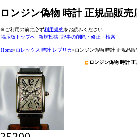
ロンジン偽物 時計 正規品販売店
※ご利用の前に必ず
利用規約
をお読みください
掲示板トップへ
|
新規投稿
|
記事の削除・修正・検索
Home
>
ロレックス 時計 レプリカ
>
ロンジン偽物 時計 正規品販
ロンジン偽物 時計 正
35300