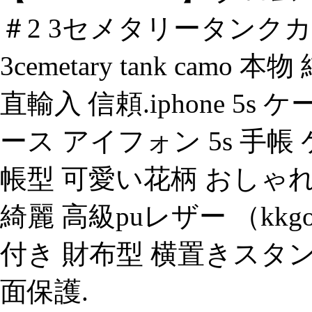
＃2 3セメタリータンクカモフ
3cemetary tank cam
直輸入 信頼.iphone 5s ケース
ース アイフォン 5s 手帳
帳型 可愛い花柄 おしゃ
綺麗 高級puレザー （kk
付き 財布型 横置きスタ
面保護.