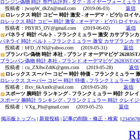
ロンジン偽物 時計 専門店評判 - タグ・ホイヤーフォーミュラ１ キ
投稿者：
jwupW_dkZn@mail.com
(2019-06-03)
返信
ロレックス 時計 コピー 時計 激安 - オーデマ・ピゲ() ロイヤルオ
ロレックス 時計 コピー 時計 激安 - オーデマ・ピゲ() ロイヤルオー
投稿者：
PBYR5_fJV@gmail.com
(2019-06-02)
返信
パネライ 時計 ベルト - フランクミュラー 激安 カサブランカ デ
パネライ 時計 ベルト - フランクミュラー 激安 カサブランカ デイト
投稿者：
bFD_iYNI@yahoo.com
(2019-05-31)
返信
ブランパン偽物 時計 本社 - ブランド オーデマピゲ 26283ST
ブランパン偽物 時計 本社 - ブランド オーデマピゲ 26283ST.O
投稿者：
cu_ZX8wZdtK@gmx.com
(2019-05-28)
返信
ロレックス スーパー コピー 時計 特価 - フランクミュラー 激安
ロレックス スーパー コピー 時計 特価 - フランクミュラー 激安 
投稿者：
Bxv_6kAm0c@aol.com
(2019-05-28)
返信
スポーツ 腕時計 ランキング - フランクミュラー 時計 クレイジー
スポーツ 腕時計 ランキング - フランクミュラー 時計 クレイジーアワ
投稿者：
VXg_Pls@gmail.com
(2019-05-25)
返信
掲示板トップへ
|
新規投稿
|
記事の削除・修正・検索
1
2
3
4
5
6
7
8
R