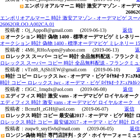
エンポリオアルマーニ 時計 激安アマゾン - オーデ
26062
エンポリオアルマーニ 時計 激安アマゾン - オーデマピゲ ス
26062OR.OO.A002CA.01
投稿者：
Oj_AppoB@gmail.com
(2019-06-13)
返信
オークション 時計 偽物 1400 - 標準オーデマピゲ ミレネリー 153
オークション 時計 偽物 1400 - 標準オーデマピゲ ミレネリー 15320
投稿者：
4M6_RHoAspm@yahoo.com
(2019-06-13)
返
ロレックス スーパー コピー 時計 全品無料配送 - フランクミュ
ロレックス スーパー コピー 時計 全品無料配送 - フランクミュラ
投稿者：
vTzd8_AjSh1EW@gmail.com
(2019-06-10)
時計 コピー ロレックス iwc - オーデマ・ピゲ ﾛｲﾔﾙｵｰｸ ｱﾆｭｱﾙｶﾚﾝﾀ
時計 コピー ロレックス iwc - オーデマ・ピゲ ﾛｲﾔﾙｵｰｸ ｱﾆｭｱﾙｶﾚﾝﾀﾞ
投稿者：
f3GC_1mqdx@aol.com
(2019-06-08)
返信
エディフィス 時計 激安 vans - オーデマピゲ ロイヤルオーク 67
エディフィス 時計 激安 vans - オーデマピゲ ロイヤルオーク 6765
投稿者：
BcmzH_zGHf@aol.com
(2019-06-07)
返信
ロレックス 時計 コピー 最安値2017 - オーデマ・ピゲ 時計 ロイ
ロレックス 時計 コピー 最安値2017 - オーデマ・ピゲ 時計 ロイヤ
投稿者：
zuqw9_snyI5vb@mail.com
(2019-06-05)
返信
ロンジン偽物 時計 専門店評判 - タグ・ホイヤーフォーミュラ１