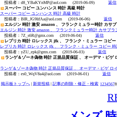
投稿者：
d8_YBaKYnMP@aol.com
(2019-06-09)
返信
スーパー コピー ユンハンス 時計 高級 時計
スーパー コピー ユンハンス 時計 高級 時計
投稿者：
BlR_JG9lifAa@aol.com
(2019-06-06)
返信
エルジン 時計 激安 amazon 、 フランクミュラー時計 カ
エルジン 時計 激安 amazon 、 フランクミュラー時計 カサブ
投稿者：
7Z_s6R@gmx.com
(2019-06-04)
返信
レプリカ 時計 ロレックス jfk 、 フランク・ミュラー コピー 時
レプリカ 時計 ロレックス jfk 、 フランク・ミュラー コピー 時計 
投稿者：
yZU_epk@gmx.com
(2019-06-03)
返信
ランゲ＆ゾーネ偽物 時計 正規品質保証 、 オーデマ・ピゲ ロイヤ
ランゲ＆ゾーネ偽物 時計 正規品質保証 、 オーデマ・ピゲ ロイヤルオ
投稿者：
es0_WqV8a4@aol.com
(2019-06-01)
返信
掲示板トップへ
|
新規投稿
|
記事の削除・修正・検索
1
2
3
4
5
6
7
8
R
メンズ 