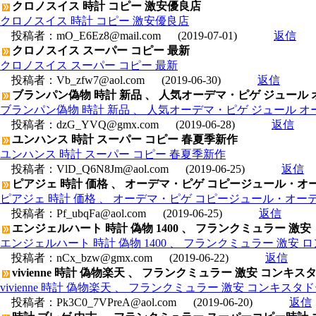
クロノスイス 時計 コピー 激安優良店
クロノスイス 時計 コピー 激安優良店
投稿者：
mO_E6Ez8@mail.com
(2019-07-01)
返信
クロノスイス スーパー コピー 最新
クロノスイス スーパー コピー 最新
投稿者：
Vb_zfw7@aol.com
(2019-06-30)
返信
ブランパン偽物 時計 新品 、 人気オーデマ・ピゲ ジュール オーデマ 
ブランパン偽物 時計 新品 、 人気オーデマ・ピゲ ジュール オーデマ 1
投稿者：
dzG_YVQ@gmx.com
(2019-06-28)
返信
ユンハンス 時計 スーパー コピー 春夏季新作
ユンハンス 時計 スーパー コピー 春夏季新作
投稿者：
VlD_Q6N8Jm@aol.com
(2019-06-25)
返信
ピアジェ 時計 価格 、 オーデマ・ピゲ コピージュール・オーデマ グ
ピアジェ 時計 価格 、 オーデマ・ピゲ コピージュール・オーデマ グシ
投稿者：
Pf_ubqFa@aol.com
(2019-06-25)
返信
エンジェルハート 時計 偽物 1400 、 フランクミュラー 激
エンジェルハート 時計 偽物 1400 、 フランクミュラー 激安
投稿者：
nCx_bzw@gmx.com
(2019-06-22)
返信
vivienne 時計 偽物楽天 、 フランクミュラー 激安 コンキスタ
vivienne 時計 偽物楽天 、 フランクミュラー 激安 コンキスタドー
投稿者：
Pk3C0_7VPreA@aol.com
(2019-06-20)
返信