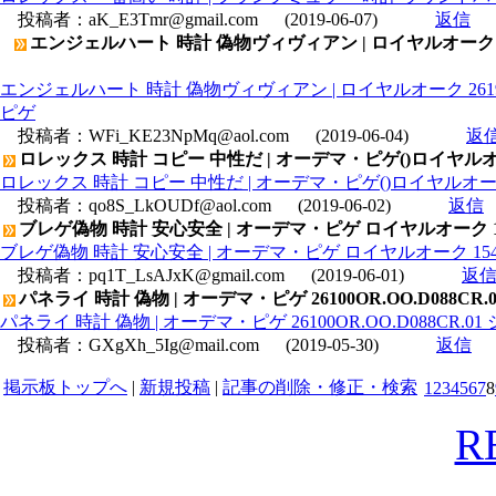
投稿者：
aK_E3Tmr@gmail.com
(2019-06-07)
返信
エンジェルハート 時計 偽物ヴィヴィアン | ロイヤルオーク 26
エンジェルハート 時計 偽物ヴィヴィアン | ロイヤルオーク 2619
ピゲ
投稿者：
WFi_KE23NpMq@aol.com
(2019-06-04)
返
ロレックス 時計 コピー 中性だ | オーデマ・ピゲ()ロイヤルオークデ
ロレックス 時計 コピー 中性だ | オーデマ・ピゲ()ロイヤルオークデュア
投稿者：
qo8S_LkOUDf@aol.com
(2019-06-02)
返信
ブレゲ偽物 時計 安心安全 | オーデマ・ピゲ ロイヤルオーク 1540
ブレゲ偽物 時計 安心安全 | オーデマ・ピゲ ロイヤルオーク 15400
投稿者：
pq1T_LsAJxK@gmail.com
(2019-06-01)
返
パネライ 時計 偽物 | オーデマ・ピゲ 26100OR.OO.D088
パネライ 時計 偽物 | オーデマ・ピゲ 26100OR.OO.D088C
投稿者：
GXgXh_5Ig@mail.com
(2019-05-30)
返信
掲示板トップへ
|
新規投稿
|
記事の削除・修正・検索
1
2
3
4
5
6
7
8
R