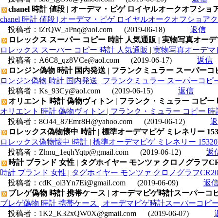
chanel 時計 値段 | オーデマ・ピゲ ロイヤルオークオフショアクロ
chanel 時計 値段 | オーデマ・ピゲ ロイヤルオークオフショアクロノ
投稿者：
iZrQW_aPnq@aol.com
(2019-06-18)
返信
ロレックス スーパー コピー 時計 人気通販 | 実物写真オーデ
ロレックス スーパー コピー 時計 人気通販 | 実物写真オーデマピ
投稿者：
A6C8_qz8VCe@aol.com
(2019-06-17)
返信
ロンジン偽物 時計 国内発送 | フランクミュラー スーパーコピ
ロンジン偽物 時計 国内発送 | フランクミュラー スーパーコピー時
投稿者：
Ks_93Cy@aol.com
(2019-06-15)
返信
オリエント 時計 偽物ヴィトン | フランク・ミュラー コピー
オリエント 時計 偽物ヴィトン | フランク・ミュラー コピー 
投稿者：
8O44_87Emr8H@yahoo.com
(2019-06-12)
返
ロレックス偽物懐中 時計 | 標準オーデマピゲ ミレネリー 15320B
ロレックス偽物懐中 時計 | 標準オーデマピゲ ミレネリー 15320BC.
投稿者：
Zhnu_1eqhYqtp@gmail.com
(2019-06-12)
返
時計 ブランド 女性 | タグホイヤー モンツァ クロノグラフCR20
時計 ブランド 女性 | タグホイヤー モンツァ クロノグラフCR2080
投稿者：
cdK_oi3Yn7Ei@gmail.com
(2019-06-09)
返
ブレゲ偽物 時計 携帯ケース | オーデマピゲ時計スーパーコピー
ブレゲ偽物 時計 携帯ケース | オーデマピゲ時計スーパーコピーラ
投稿者：
1K2_K32xQW0X@gmail.com
(2019-06-07)