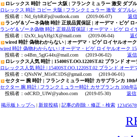
ロレックス 時計 コピー 大阪 | フランクミュラー 激安 ダブル
ロレックス 時計 コピー 大阪 | フランクミュラー 激安 ダブルレ
投稿者：
Nd_6ybRiFp@outlook.com
(2019-06-07)
返
ランゲ＆ゾーネ偽物 時計 正規品質保証 | オーデマ・ピゲ ロイヤル
ランゲ＆ゾーネ偽物 時計 正規品質保証 | オーデマ・ピゲ ロイヤルオ
投稿者：
l2xXt_kqAHg1X@mail.com
(2019-06-04)
返
wired 時計 偽物わからない | オーデマ・ピゲ ロイヤルオーク 15
wired 時計 偽物わからない | オーデマ・ピゲ ロイヤルオーク 1540
投稿者：
o4Bm_5gjG44x@mail.com
(2019-06-02)
返信
ロレックス人気 時計 | 15400ST.OO.1220ST.02 ブラン
ロレックス人気 時計 | 15400ST.OO.1220ST.02 ブランド
投稿者：
QNsNW_M1elC1DS@gmail.com
(2019-06-01)
セクター 腕 時計 | フランクミュラー時計 カサブランカ 10th
セクター 腕 時計 | フランクミュラー時計 カサブランカ 10th年
投稿者：
odCRD_UlW@yahoo.com
(2019-05-30)
返信
掲示板トップへ
|
新規投稿
|
記事の削除・修正・検索
1
2
3
4
5
6
7
8
R