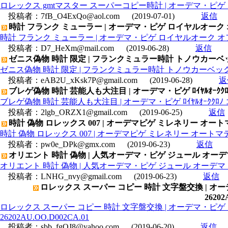
ロレックス gmtマスター スーパーコピー時計 | オーデマ・ピゲ ロイ
投稿者：
7fB_O4ExQo@aol.com
(2019-07-01)
返信
時計 フランク ミューラー | オーデマ・ピゲ ロイヤルオーク オフシ
時計 フランク ミューラー | オーデマ・ピゲ ロイヤルオーク オフショ
投稿者：
D7_HeXm@mail.com
(2019-06-28)
返信
ゼニス偽物 時計 限定 | フランクミュラー時計 トノウカーベッ
ゼニス偽物 時計 限定 | フランクミュラー時計 トノウカーベックス
投稿者：
eAB2U_xKsk7P@gmail.com
(2019-06-28)
返
ブレゲ偽物 時計 芸能人も大注目 | オーデマ・ピゲ ﾛｲﾔﾙｵｰｸｸﾛﾉ コ
ブレゲ偽物 時計 芸能人も大注目 | オーデマ・ピゲ ﾛｲﾔﾙｵｰｸｸﾛﾉ コピー
投稿者：
2lgb_ORZX1@gmail.com
(2019-06-25)
返信
時計 偽物 ロレックス 007 | オーデマピゲ ミレネリー オートマティッ
時計 偽物 ロレックス 007 | オーデマピゲ ミレネリー オートマティック 
投稿者：
pw0e_DPk@gmx.com
(2019-06-23)
返信
オリエント 時計 偽物 | 人気オーデマ・ピゲ ジュール オーデマ 151
オリエント 時計 偽物 | 人気オーデマ・ピゲ ジュール オーデマ 15135
投稿者：
LNHG_nvy@gmail.com
(2019-06-23)
返信
ロレックス スーパー コピー 時計 文字盤交換 | 
26202
ロレックス スーパー コピー 時計 文字盤交換 | オーデマ・ピ
26202AU.OO.D002CA.01
投稿者：
sbb_fgOJ8@yahoo.com
(2019-06-20)
返信