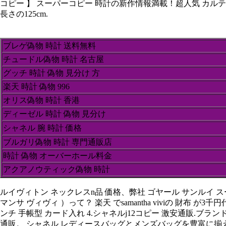
コピー 】 スーパーコピー 時計の新作情報満載！超人気 カルテ
長さの125cm.
ブレゲ偽物 時計 送料無料
チュードル偽物 時計 名古屋
グッチ 時計 偽物 見分け 方
楽天 時計 偽物 996
オリス偽物 時計 香港
ディーゼル 時計 偽物 見分け
シャネル 腕 時計 価格
ブルガリ偽物 時計 専門通販店
時計 偽物 オーバーホール料金
アクアノウティック偽物 時計
ルイヴィトン ネックレスn品 価格、弊社 ゴヤール サンルイ スーパ
マンサ ヴィヴィ ）って？ 楽天 でsamantha viviの 
ンチ 手帳型 カード入れ 4.シャネルj12コピー 激安通販.ブラン
通販。 シャネル レディースバッグとメンズバッグを豊富に揃えて