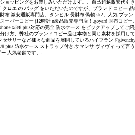
ョッピングをお楽しみいただけます。、自己超越激安代引き ロレ
て クロエ の バッグ をいただいたのですが、ブランド コピー
布 激安通販専門店、ダンヒル 長財布 偽物 sk2、人気 ブランド
ーパーコピー j12時計 n級品販売専門店！.goyard 財布コ
one x/8/8 plus対応の完全 防水ケース をピックアップしてご
 見分け方、弊社のブランドコピー品は本物と同じ素材を採用し
ーなど様々な商品を展開しているハイブランドgivenchy。 偽物
one7 plus/8 plus 防水ケース ストラップ付き.サマンサ 
ー 人気老舗です、.