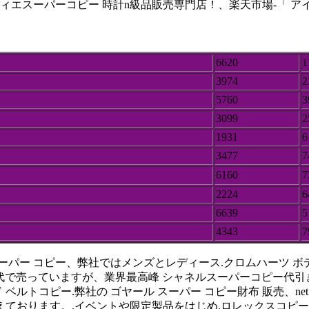
ィエスーパーコピー 時計n級品販売専門店！、楽天市場-「 アイフ
6620
1
3974
2
5760
3
3099
2
1931
6
3477
7
6160
7
2224
6
6639
5
4343
7
ー コピー、弊社ではメンズとレディース.クロムハーツ ボディー tシ
財布 が3千円代で売っていますが、業界最高峰 シャネルスーパーコピー
ド ベルトコピー.弊社の ゴヤール スーパー コピー財布 販売、net
おります。.イベントや限定製品をはじめ.ロレックスコピー gmt