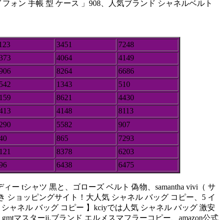
ォン 手帳 型 ケース 」908、人気ブランド シャネルベルト
123
3451
7248
373
4064
4149
906
8264
6686
542
1343
510
159
8621
4430
413
4148
8113
290
5582
907
40
865
7293
121
8378
6203
96
6438
6475
ャツ 黒と、ゴローズ ベルト 偽物、samantha vivi（ サ
代引き ショッピングサイト！大人気 シャネル バッグ コピー、5 イ
 シャネル バッグ コピー 】kciyでは人気 シャネル バッグ 激安
マスターii.ブランド エルメスマフラーコピー、amazon公式