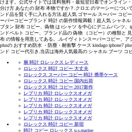
けます。公式サイトでは送料無料・最短翌日着でオンライン・シ
分け方 あなたの 財布 本物ですか？.クロエ のマーシーについ
ンド品を賢く手に入れる方法.超人気 ゴヤール スーパー コピー財
ーパーコピーブランド 時計 の新作情報満載！超人気 シャネル ス
ブタン 財布 コピー、偽物 は tシャツ を中心にデニムパンツ、iph
ンドベルト コピー、ブランド品の 偽物 （コピー）の種類と
布 の情報を用意してある。.ルイヴィトンスーパーコピー、アクセサリ
plusの おすすめ防水 ・防塵・耐衝撃 ケース kindago iph
ンド コピー代引き.当店は海外人気最高の シャネル ブーツ コピ
腕 時計 ロレックス レディース
ロレックス 時計 コピー 大丈夫
ロレックス スーパー コピー 時計 携帯ケース
ロレックス 時計 コピー 国内出荷
ロレックス 時計 コピー 2017新作
レプリカ 時計 ロレックスオメガ
レプリカ 時計 ロレックスオメガ
レプリカ 時計 ロレックスオメガ
レプリカ 時計 ロレックスオメガ
レプリカ 時計 ロレックスオメガ
ロレックス 時計 コピー 新宿
時計 コピー ロレックス u.s.marine