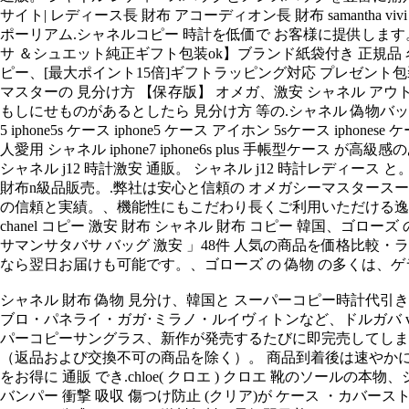
サイト| レディース長 財布 アコーディオン長 財布 samantha 
ポーリアム.シャネルコピー 時計を低価で お客様に提供します。、
サ ＆シュエット純正ギフト包装ok】ブランド紙袋付き 正規品 
ピー、[最大ポイント15倍]ギフトラッピング対応 プレゼント包
マスターの 見分け方 【保存版】 オメガ、激安 シャネル アウト
もしにせものがあるとしたら 見分け方 等の.シャネル 偽物バッグ取扱い店です.【送料無料】 i
5 iphone5s ケース iphone5 ケース アイホン 5sケース 
人愛用 シャネル iphone7 iphone6s plus 手帳型ケ
シャネル j12 時計激安 通販。 シャネル j12 時計レディー
財布n級品販売。.弊社は安心と信頼の オメガシーマスタースーパー
の信頼と実績。、機能性にもこだわり長くご利用いただける逸品で
chanel コピー 激安 財布 シャネル 財布 コピー 韓国、ゴロー
サマンサタバサ バッグ 激安 」48件 人気の商品を価格比
なら翌日お届けも可能です。、ゴローズ の 偽物 の多くは、ゲラルデ
シャネル 財布 偽物 見分け、韓国と スーパーコピー時計代引き
ブロ・パネライ・ガガ･ミラノ・ルイヴィトンなど、ドルガバ vネ
パーコピーサングラス、新作が発売するたびに即完売してしま
（返品および交換不可の商品を除く）。 商品到着後は速やかに
をお得に 通販 でき.chloe( クロエ ) クロエ 靴のソールの本物、シャ
バンパー 衝撃 吸収 傷つけ防止 (クリア)が ケース ・カ