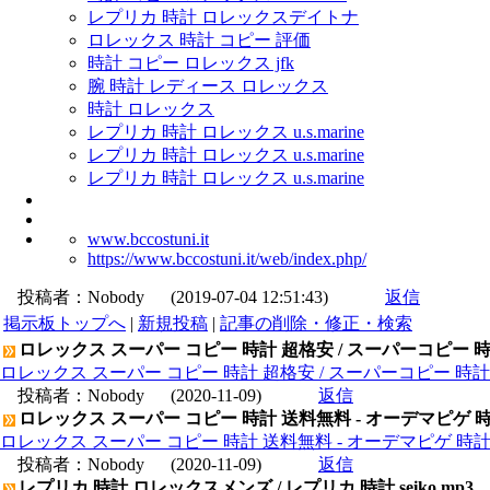
レプリカ 時計 ロレックスデイトナ
ロレックス 時計 コピー 評価
時計 コピー ロレックス jfk
腕 時計 レディース ロレックス
時計 ロレックス
レプリカ 時計 ロレックス u.s.marine
レプリカ 時計 ロレックス u.s.marine
レプリカ 時計 ロレックス u.s.marine
www.bccostuni.it
https://www.bccostuni.it/web/index.php/
投稿者：
Nobody
(2019-07-04 12:51:43)
返信
掲示板トップへ
|
新規投稿
|
記事の削除・修正・検索
ロレックス スーパー コピー 時計 超格安 / スーパーコピー 
ロレックス スーパー コピー 時計 超格安 / スーパーコピー 時
投稿者：
Nobody
(2020-11-09)
返信
ロレックス スーパー コピー 時計 送料無料 - オーデマピゲ 
ロレックス スーパー コピー 時計 送料無料 - オーデマピゲ 時
投稿者：
Nobody
(2020-11-09)
返信
レプリカ 時計 ロレックスメンズ / レプリカ 時計 seiko mp3