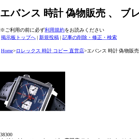
エバンス 時計 偽物販売 、 ブ
※ご利用の前に必ず
利用規約
をお読みください
掲示板トップへ
|
新規投稿
|
記事の削除・修正・検索
Home
>
ロレックス 時計 コピー 直営店
>
エバンス 時計 偽物販売
38300