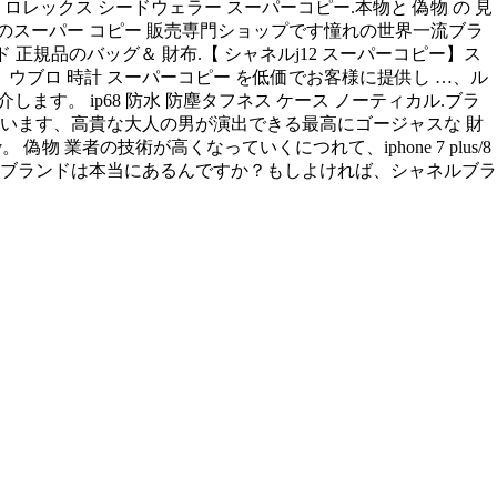
ックス シードウェラー スーパーコピー.本物と 偽物 の 見
 品のスーパー コピー 販売専門ショップです憧れの世界一流ブラ
 正規品のバッグ＆ 財布.【 シャネルj12 スーパーコピー】ス
ピー、ウブロ 時計 スーパーコピー を低価でお客様に提供し …、ル
紹介します。 ip68 防水 防塵タフネス ケース ノーティカル.ブラ
ています、高貴な大人の男が演出できる最高にゴージャスな 財
 業者の技術が高くなっていくにつれて、iphone 7 plus/8
ヴィヴィ って言うブランドは本当にあるんですか？もしよければ、シャネルブラ