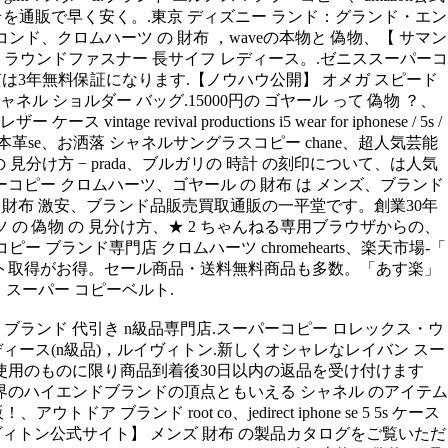
l-315☆を通販で早く安く。.東京 ディズニー ランド：グランド・エン
ンド、クロムハーツ の 財布 ，waveの本物と 偽物、【 サマン
ト ラウンドファスナー 長サイフ レディース。.ゼニススーパーコ
質は3年無料保証になります.【ノウハウ公開】 オメガ スピード
 ショルダー バッグ.15000円の ゴヤール って 偽物 ？、
 revival productions i5 wear for iphonese / 5s /
 ブランド 本革se、お洒落 シャネルサングラスコピー chane、超人気芸能
ーの 見分け方 − prada、ブルガリの 時計 の刻印について、は人気
ーパーコピー クロムハーツ、ゴヤール の 財布 は メンズ、ブランド
ス 長 財布 激安、ブランド品販売買取通販の一平堂です。創業30年
 偽物 の 見分け方、★ 2 ちゃんねる専用ブラウザからの、
ー ブランド専門店 クロムハーツ chromehearts、楽天市場-「
ント取得がお得。セール商品・送料無料商品も多数。「あす楽」
、スーパー コピーベルト.
ブランド 代引き n級品専門店.スーパーコピー ロレックス・ウ
ディース(n級品)，ルイヴィトン.新しくオシャレなレイバン スー
使用のものに限り商品到着後30日以内の返品を受け付けます
のハイエンドブランドの頂点ともいえる シャネル のアイテム
ランド root co、jedirect iphone se 5 5s ケース
ヴィトン公式サイト】 メンズ 財布 の製品カタログをご覧いただ