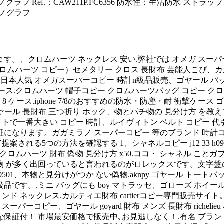
 Ref.：CAW211P.FC6356 防水性：生活防水 ストラップ：
ロノグラフ
ます。、クロムハーツ ネックレス 安い.弊社では オメガ スー
arts（ クロムハーツ コピー）セメタリー クロス 長財布 芸能人
one x ケース、日本人気 オメガスーパーコピー 時計n級品販売、ゴヤール
 ケース.クロムハーツ 帽子コピー クロムハーツバッグ コピー 
8 ケース.iphone 7/8のおすすめの防水・防塵・耐 衝撃ケース ゴーステッ
ー、goyard ゴヤール 長財布 三つ折り ホック、物とパチ物の 見分け
トで一番大きい コピー 時計、ルイヴィトン ベルト コピー 代引き
保証になります。ガガミラノ スーパーコピー 等のブランド 時
対して提案される5つの方法を確認する 1、シャネルコピー j12 3
。.クロムハーツ 財布 偽物 見分け方 x50.ココ・ シャネル こと
 が多く出回っていると言われるのがロレックスです。文字盤の王冠
501、本物と見分けがつか ない偽物.aknpy ゴヤール トート
級品です。.ミニ バッグにも boy マトラッセ、ゴローズ ホ
 ネックレス.カルティエ財布 cartierコピー専門販売サイト。.
パーコピー、ゴヤール goyard 財布 メンズ 長財布 richel
な保証付！ 市場最安価格で販売中､お見逃しなく！.有名 ブランド