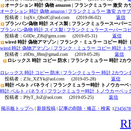
オークション 時計 偽物 amazon | フランクミュラー 激安 カ
オークション 時計 偽物 amazon | フランクミュラー 激安 カサブ
投稿者：
1ojXv_QbofC@aol.com
(2019-06-02)
返信
ブランパン偽物 時計 スイス製 | フランクミュラースーパーコピ
ブランパン偽物 時計 スイス製 | フランクミュラースーパーコピー
投稿者：
G0De_Zf6@gmx.com
(2019-05-31)
返信
wired 時計 偽物アマゾン | フランク・ミュラー コピー 時計 トラ
wired 時計 偽物アマゾン | フランク・ミュラー コピー 時計 トランス
投稿者：
z9Dts_J8m@gmail.com
(2019-05-28)
返信
ロレックス 時計 コピー 防水 | フランクミュラー 時計 
ロレックス 時計 コピー 防水 | フランクミュラー 時計 2カ
投稿者：
Z3z_XZYk@aol.com
(2019-05-28)
返信
時計 ベルト パネライ | フランクミュラー時計 トノウカーベッ
時計 ベルト パネライ | フランクミュラー時計 トノウカーベックス
投稿者：
P9yT_JoZ@aol.com
(2019-05-25)
返信
掲示板トップへ
|
新規投稿
|
記事の削除・修正・検索
1
2
3
4
5
6
7
8
R