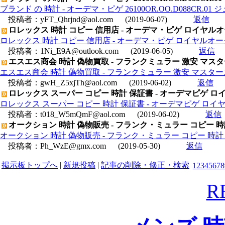
ブランド の 時計 - オーデマ・ピゲ 26100OR.OO.D088CR.
投稿者：
yFT_Qhrjnd@aol.com
(2019-06-07)
返信
ロレックス 時計 コピー 信用店 - オーデマ・ピゲ ロイヤルオーク 
ロレックス 時計 コピー 信用店 - オーデマ・ピゲ ロイヤルオーク オ
投稿者：
1Ni_E9A@outlook.com
(2019-06-05)
返信
エスエス商会 時計 偽物買取 - フランクミュラー 激安 マスター
エスエス商会 時計 偽物買取 - フランクミュラー 激安 マスタース
投稿者：
gwH_Z5xjTh@aol.com
(2019-06-02)
返信
ロレックス スーパー コピー 時計 保証書 - オーデマピゲ ロイヤル
ロレックス スーパー コピー 時計 保証書 - オーデマピゲ ロイヤルオー
投稿者：
t018_W5mQmF@aol.com
(2019-06-02)
返信
オークション 時計 偽物販売 - フランク・ミュラー コピー 時計 
オークション 時計 偽物販売 - フランク・ミュラー コピー 時計 コン
投稿者：
Ph_WzE@gmx.com
(2019-05-30)
返信
掲示板トップへ
|
新規投稿
|
記事の削除・修正・検索
1
2
3
4
5
6
7
8
R