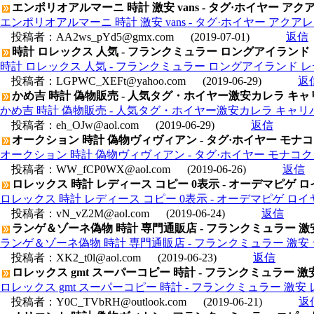
エンポリオアルマーニ 時計 激安 vans - タグ·ホイヤー アクア
エンポリオアルマーニ 時計 激安 vans - タグ·ホイヤー アクアレー
投稿者：
AA2ws_pYd5@gmx.com
(2019-07-01)
返信
時計 ロレックス 人気 - フランクミュラー ロングアイランド
時計 ロレックス 人気 - フランクミュラー ロングアイランド 
投稿者：
LGPWC_XEFt@yahoo.com
(2019-06-29)
返
かめ吉 時計 偽物販売 - 人気タグ・ホイヤー激安カレラ キャリバー
かめ吉 時計 偽物販売 - 人気タグ・ホイヤー激安カレラ キャリバー18
投稿者：
eh_OJw@aol.com
(2019-06-29)
返信
オークション 時計 偽物ヴィヴィアン - タグ·ホイヤー モナコクロ
オークション 時計 偽物ヴィヴィアン - タグ·ホイヤー モナコクロノ
投稿者：
WW_fCP0WX@aol.com
(2019-06-26)
返信
ロレックス 時計 レディース コピー 0表示 - オーデマピゲ ロイヤ
ロレックス 時計 レディース コピー 0表示 - オーデマピゲ ロイヤル
投稿者：
vN_vZ2M@aol.com
(2019-06-24)
返信
ランゲ＆ゾーネ偽物 時計 専門通販店 - フランクミュラー 
ランゲ＆ゾーネ偽物 時計 専門通販店 - フランクミュラー 激
投稿者：
XK2_t0l@aol.com
(2019-06-23)
返信
ロレックス gmt スーパーコピー 時計 - フランクミュラー 
ロレックス gmt スーパーコピー 時計 - フランクミュラー 激
投稿者：
Y0C_TVbRH@outlook.com
(2019-06-21)
返