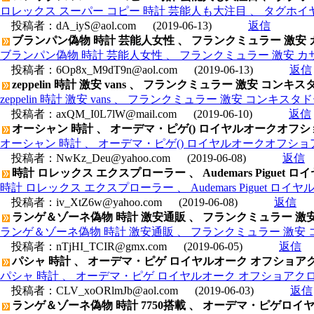
ロレックス スーパー コピー 時計 芸能人も大注目 、 タグホイヤー(
投稿者：
dA_iyS@aol.com
(2019-06-13)
返信
ブランパン偽物 時計 芸能人女性 、 フランクミュラー 激安 カ
ブランパン偽物 時計 芸能人女性 、 フランクミュラー 激安 カサブ
投稿者：
6Op8x_M9dT9n@aol.com
(2019-06-13)
返信
zeppelin 時計 激安 vans 、 フランクミュラー 激安 コンキスタ
zeppelin 時計 激安 vans 、 フランクミュラー 激安 コンキスタドー
投稿者：
axQM_I0L7lW@mail.com
(2019-06-10)
返信
オーシャン 時計 、 オーデマ・ピゲ() ロイヤルオークオフショアクロノ
オーシャン 時計 、 オーデマ・ピゲ() ロイヤルオークオフショアクロノ 
投稿者：
NwKz_Deu@yahoo.com
(2019-06-08)
返信
時計 ロレックス エクスプローラー 、 Audemars Piguet ロイヤ
時計 ロレックス エクスプローラー 、 Audemars Piguet ロイヤルオ
投稿者：
iv_XtZ6w@yahoo.com
(2019-06-08)
返信
ランゲ＆ゾーネ偽物 時計 激安通販 、 フランクミュラー 激安 
ランゲ＆ゾーネ偽物 時計 激安通販 、 フランクミュラー 激安 コ
投稿者：
nTjHI_TCIR@gmx.com
(2019-06-05)
返信
パシャ 時計 、 オーデマ・ピゲ ロイヤルオーク オフショアクロノ 
パシャ 時計 、 オーデマ・ピゲ ロイヤルオーク オフショアクロノ ヤル
投稿者：
CLV_xoORlmJb@aol.com
(2019-06-03)
返信
ランゲ＆ゾーネ偽物 時計 7750搭載 、 オーデマ・ピゲロイヤルオ