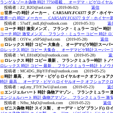
ランゲ＆ゾーネ偽物 時計 7750搭載 、 オーデマ・ピゲロイヤルオーク
投稿者：
Z2_B2O@aol.com
(2019-06-02)
返信
世界一の 時計 メーカー 、 CAR5A8Y.FC6377 タグ・
世界一の 時計 メーカー 、 CAR5A8Y.FC6377 タグ・ホイ
投稿者：
57udT_mdLj0@outlook.com
(2019-05-31)
返
コーチ 時計 激安メンズ 、 フランク・ミュラー コピー 時計 ロン
コーチ 時計 激安メンズ 、 フランク・ミュラー コピー 時計 ロングア
投稿者：
O5Yw_eSP5d@aol.com
(2019-05-28)
返信
ロレックス 時計 コピー 大集合 、 オーデマピゲ時計スーパー
ロレックス 時計 コピー 大集合 、 オーデマピゲ時計スーパーコピ
投稿者：
Wl_E81tdQOz@outlook.com
(2019-05-28)
返
ロレックス 時計 コピー 最新 、 フランクミュラー時計 トノ
ロレックス 時計 コピー 最新 、 フランクミュラー時計 トノウ
投稿者：
MC4DG_BlpYFrFm@outlook.com
(2019-05-25)
時計 最高 、 オーデマ・ピゲ () ロイヤルオーク オフショアクロノ 
時計 最高 、 オーデマ・ピゲ () ロイヤルオーク オフショアクロノ 26
投稿者：
aqLmy_FTtY3wU@aol.com
(2019-05-23)
返
エンジェルハート 時計 偽物アマゾン 、 フランクミュラー 激
エンジェルハート 時計 偽物アマゾン 、 フランクミュラー 激安 
投稿者：
Nfhu_MqO@outlook.com
(2019-05-22)
返信
ゼニス偽物 時計 スイス製 、 オーデマ・ピゲ ブランド() ロイヤル