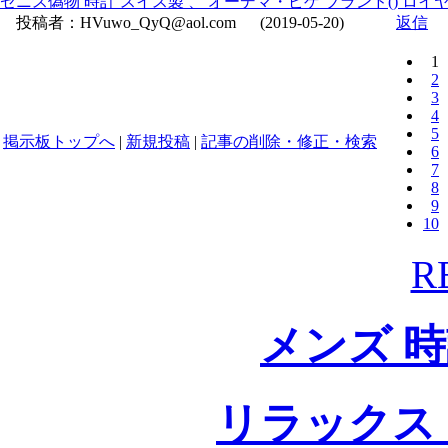
ゼニス偽物 時計 スイス製 、 オーデマ・ピゲ ブランド() ロイヤルオー
投稿者：
HVuwo_QyQ@aol.com
(2019-05-20)
返信
1
2
3
4
5
掲示板トップへ
|
新規投稿
|
記事の削除・修正・検索
6
7
8
9
10
R
メンズ 
リラックス