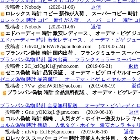
ロレックス 時計 コピー 2ch / ロレックス スーパー コピー 時
投稿者：
Nobody
(2020-11-06)
返信
ロレックス 時計 コピー 新作が入荷 、 スーパーコピー 時計
ロレックス 時計 コピー 新作が入荷 、 スーパーコピー 時計 
投稿者：
Nobody
(2020-11-06)
返信
エドハーディー 時計 激安レディース 、 オーデマ・ピゲ ジュールオ
エドハーディー 時計 激安レディース 、 オーデマ・ピゲ ジュールオーデ
投稿者：
Ghv0J_JIdBWc87@outlook.com
(2019-06-24)
ブランパン偽物 時計 国内出荷 、 フランクミュラー スーパーコ
ブランパン偽物 時計 国内出荷 、 フランクミュラー スーパーコピー
投稿者：
2C_krJQgK1@yahoo.com
(2019-06-21)
返信
ゼニス偽物 時計 品質保証 、 オーデマ・ピゲ ロイヤルオーク クロノ
ゼニス偽物 時計 品質保証 、 オーデマ・ピゲ ロイヤルオーク クロノグラ
投稿者：
7Vw_gSohW3H6@aol.com
(2019-06-19)
返
ブランパン偽物 時計 全品無料配送 、 オーデマ・ピゲレディ ロイ
ブランパン偽物 時計 全品無料配送 、 オーデマ・ピゲレディ ロイヤ
投稿者：
Grie_yQKikqL@gmx.com
(2019-06-18)
返信
コルム偽物 時計 鶴橋 、 人気タグ・ホイヤー激安カレラ キャリバー
コルム偽物 時計 鶴橋 、 人気タグ・ホイヤー激安カレラ キャリバー1
投稿者：
nJsVp_EuJE@gmx.com
(2019-06-16)
返信
ロレックス スーパー コピー 時計 芸能人も大注目 、 タグホイヤー