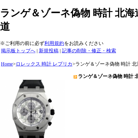
ランゲ＆ゾーネ偽物 時計 北海道
道
※ご利用の前に必ず
利用規約
をお読みください
掲示板トップへ
|
新規投稿
|
記事の削除・修正・検索
Home
>
ロレックス 時計 レプリカ
>
ランゲ＆ゾーネ偽物 時計 北
ランゲ＆ゾーネ偽物 時計 北