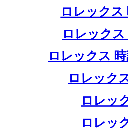
ロレックス 
ロレックス
ロレックス 時
ロレックス
ロレック
ロレック