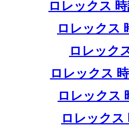
ロレックス 時計
ロレックス 時
ロレックス
ロレックス 時
ロレックス 
ロレックス 