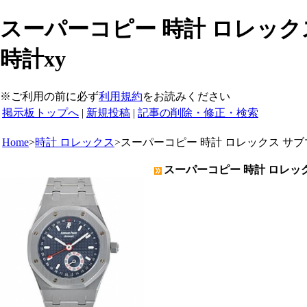
スーパーコピー 時計 ロレック
時計xy
※ご利用の前に必ず
利用規約
をお読みください
掲示板トップへ
|
新規投稿
|
記事の削除・修正・検索
Home
>
時計 ロレックス
>
スーパーコピー 時計 ロレックス サ
スーパーコピー 時計 ロレック