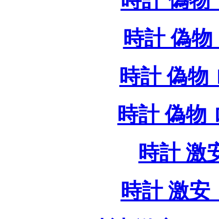
時計 偽物 
時計 偽物 
時計 偽物
時計 偽物
時計 激
時計 激安 