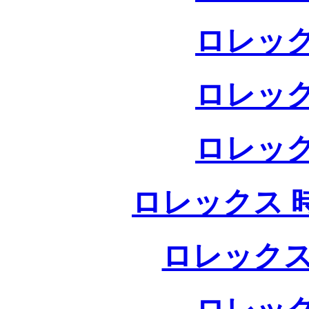
ロレック
ロレック
ロレック
ロレックス 
ロレックス