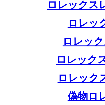
ロレックス
ロレッ
ロレック
ロレックス
ロレック
偽物ロ