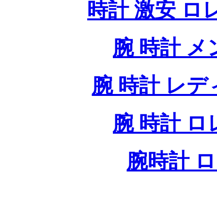
時計 激安 ロレッ
腕 時計 
腕 時計 レ
腕 時計 
腕時計 