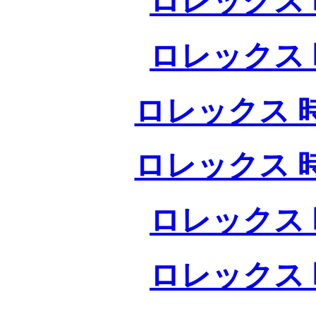
ロレックス 
ロレックス 
ロレックス 
ロレックス 
ロレックス 
ロレックス 