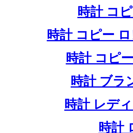
時計 コ
時計 コピー ロレッ
時計 コピー
時計 ブラ
時計 レデ
時計