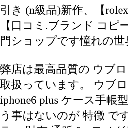
引き (n級品)新作、【ro
【口コミ.ブランド コピー
門ショップです憧れの世
弊店は最高品質の ウブロ
取扱っています。 ウブロ
iphone6 plus ケー
う事はないのが 特徴 です