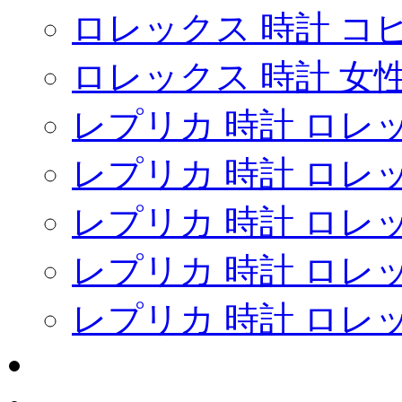
ロレックス 時計 コピ
ロレックス 時計 女
レプリカ 時計 ロレ
レプリカ 時計 ロレ
レプリカ 時計 ロレ
レプリカ 時計 ロレ
レプリカ 時計 ロレ