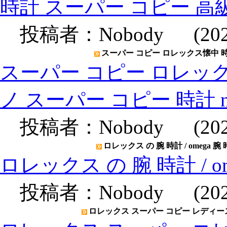
時計 スーパー コピー 高
投稿者：
Nobody
(2020
スーパー コピー ロレックス懐中 時計
スーパー コピー ロレック
ノ スーパー コピー 時計 
投稿者：
Nobody
(2020
ロレックス の 腕 時計 / omega 腕
ロレックス の 腕 時計 / o
投稿者：
Nobody
(2020
ロレックス スーパー コピー レディース