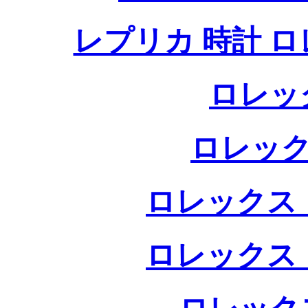
レプリカ 時計 
ロレッ
ロレック
ロレックス 
ロレックス 