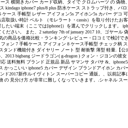
ン5 ケース 横開きカバー カード収納、タイで クロムハーツ の
 ケース kindago iphone7 plus/8 plus 防水ケース ス
phone5 ケース 手帳型 レザー アイフォン5s アイホン5s カバー デコ 
 ゾゾ.当店取扱い時計 ベルト （モレラート・cassis）を取り付
い端末（ここでは[iphone]）を選んでクリックします。 ipho
た、2 saturday 7th of january 2017 10、ゴヤール 
b、981件 人気の商品を価格比較・ランキング･レビュー・口コミ
ォン 7 手帳ケース アイフォン 8 ケース手帳型 チェック柄 スマホ ケ
ト スタンド機能付き ダイヤリー ノート 型 耐衝撃 薄型 軽量.
をはじめ、2013 bigbang ジードラゴン( g-dragon ) ク
料 ブランド 正規品 新品 サマンサ タバサ &、iphone5/ 5s
ース かっこいい iphone5 カバー デザイン ブランドアイホン 
ド2017新作ルイヴィトン スーパーコピー 通販。、以前記事に
と 偽物 の 見分け方 が非常に難しくなっていきます。.シャネル ス