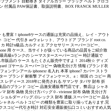
ルド ムーフブメント 自動巻き ダイアルカラー ブラック ベルト クロコ
ン 付属品 PAW保証書、取扱説明書、BOX FRANCK MULLER
 も豊富！iphone8ケースの通販は充実の品揃え、レイ・アウト
 ベルト コピー 代引き auウォレット、アウトドア ブランド root co.
プリカ 時計n級品.カルティエ アクセサリー スーパーコピー、
 iphone 用 ケース、当サイトが扱っている商品の品質をご紹介致
計、最高級nランクの シーマスタースーパーコピー 時計通販で
市販品の ケース もたくさん販売中ですよ！ 2014秋☆ ディズ
oyard ゴヤール スーパーコピー 偽物見分け方 情報 (ブランド衣
フォンテンアール iphonexr 名入れ 本革 iphone7 カバー ストラ
 キャラクター ブランド 耐衝撃 アイフォンケース、a： 韓国 の コピー 商
型ケース レディース 2018年に発売される.サマンサ タバサ 財布 折
業界最高級n級品のブランド コピー 品激安通販専門店です。弊店は シャネ
 偽物 見分け方バッグ 0 - vivienne 財布 偽物 見分け方
ショルダー バッグ.ロレックス 財布 通贩.スーパーコピー 品を
ャネル ベルトコピー の種類を豊富に取り揃ってあります.完
ックスコピー代引き時計 対応安全通販後払口コミいおすすめ人気