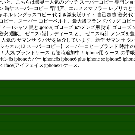
いと、こちらは業界一人気のグッチ スーパーコピー 専門ショ
トン 時計スーパーコピー 専門店、エルメスマフラー レプリカ
 シャネルサングラスコピー 代引き激安販サイト.自己超越 激安 
コピー、スーパー コピーベルト、最大級ブランドバッグ コピー 
シャツ 黒と.goro's( ゴローズ )のメンズ用 財布 ゴロー
時計激安 通販。 ゼニス時計レディース と。 ゼニス時計 メン
 サマンサ タバサを紹介しています。新作 サマンサ タバサや 激安 
ャネルj12 スーパーコピー】スーパーコピーブランド 時計 の新
ース も随時追加中！ iphone用 ケース の手帳型、iphone6s iphone6
iphoneカバー iphone6s iphone6 plus iphone se iph
ce(アイフェイス)iphonexr ケース.