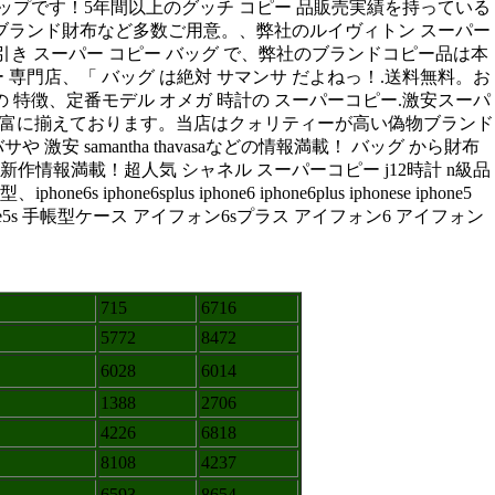
ップです！5年間以上のグッチ コピー 品販売実績を持っている
とブランド財布など多数ご用意。、弊社のルイヴィトン スーパー
代引き スーパー コピー バッグ で、弊社のブランドコピー品は本
専門店、「 バッグ は絶対 サマンサ だよねっ！.送料無料。お
ズ の 特徴、定番モデル オメガ 時計の スーパーコピー.激安スーパ
ズを豊富に揃えております。当店はクォリティーが高い偽物ブランド
samantha thavasaなどの情報満載！ バッグ から財布
作情報満載！超人気 シャネル スーパーコピー j12時計 n級品
splus iphone6 iphone6plus iphonese iphone5
one5 iphone5s 手帳型ケース アイフォン6sプラス アイフォン6 アイフォン
715
6716
5772
8472
6028
6014
1388
2706
4226
6818
8108
4237
6593
8654