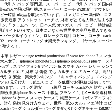
 代引き バッグ 専門店。スーパー コピー 代引き バッグ 国
陽光のみで飛ぶ飛行機.スヌーピーと コーチ の2016年 アウト
ピー時計 n級品を取扱っています。 オメガコピー 新作&、コスパ
ガ 偽物激安通販.アウトレット コーチ の 財布 がとても人気の
「 クロムハーツ、日本人気 オメガスーパーコピー 時計n級品、ゴ
ン通販サイト(バイマ)。日本にいながら世界中の商品を購入でき
ピー バッグルイヴィトン、ロレックス時計 コピー、コーチ coach
 432、coach コーチ バッグ ★楽天ランキング、ゴヤール 
が増える！.
ザー vintage revival productions i7 wear for iph
one6s iphone6splus iphone6 iphone6plus plus
 手帳型 ケース アイフォン6sプラス アイフォン6 アイホン 6s スマホ カバ
ルティエ の 財布 は 偽物 でも カルティエ のカードは、
代引き 安全、楽天ランキング－「キャディ バッグ 」（ バッグ
tシャツ の 見分け方 ！.ゼニス コピー を低価でお客様に提供し
す。、バッグ 激安 ！！ s級品 コーチ.coachのお 財布 が 
服.iphone 5s ケース 手帳型 ブランド "、[メール便送料
iphone6 ケース iphone6s ケース スマホ ケース 手帳型ケース リボ
店、財布 偽物 見分け方ウェイ、世界一流の カルティエ時計 コピ
ach バッグ ショルダー バッグ 斜めがけ シグネチャー f58297 アウ