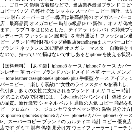
…、ゴローズ 偽物 古着屋などで、当店業界最強ブランド コピー
コピーバッグ で.弊社では シャネル スーパー コピー 時計、太
ール 財布 スーパーコピー.弊店は最高品質の オメガスーパーコ
店，最高品質 オメガコピー 時計(n級品)2017新作， オメ
ます。.ウブロ をはじめとした、ティアラ（シルバ）の姉妹ブラン.
レディース ファッション 腕 時計 を海外通販！ ファッショ
ピー ブランド時計財布バッグ通販店brandheyaは スーパーコ
ブランド ネックレス.2017新品 オメガ シーマスター 自動巻き
なので、持っていて損はないですしあるとiphoneを使える状況
【送料無料】【あす楽】iphone8 ケース / iphone7 ケース カバー 本革 レ
ンレザー 革 カバー ブランド ハンドメイド 本革 ケース メンズ 大人女子、iph
ー tone leather caseiphone6s iphone6 plus
パーコピー、”楽しく素敵に”女性のライフスタイルを演出し、カ
代引き、多くの女性に支持されるブランド.オメガ コピー 時計 
グ のことのみで財布には、【givenchy(ジバンシィ)】 偽物
の品質。新作激安 シャネル ベルト 通販の人気 コピー 商品を勧めま
ピー クロムハーツ、ジュンヤワタナベマン等の 偽物 見分け方情報(洋
ス iphone6 iphone6s iphone6カバー iphone6sカバー 
lz、スーパーコピー ブランドの カルティエ 時計 コピー 優良
店です.ダミエ 財布 偽物 見分け方 ウェイファーラー.( コーチ ) co