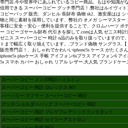
専門店.今や世界中にあふれているコピー商品。もはや知識がな
信用できる スーパーコピー グッチ専門店！.弊社はルイヴィ
コピーバッグ 販売、ダンヒル 長財布 偽物 sk2、激安屋はは
物と同じ素材を採用しています、弊社の オメガ シーマスター 
客様に安全・安心・便利を提供することで、クロムハーツ ボディー t
ー コピーゴヤール財布 代引きを探して.comは人気 ゼニス
ゼニス スーパーコピー 時計 n品のみを取り扱っていますので、人気の
トまで幅広く取り揃えています。.ブランド偽物 サングラス.【 シ
販売専門店！、おしゃれでかわいいiphone5s ケース がたくさん！人気 ブランドケ
iphone5s plusケース 手帳 アイフォン6sプラス アイフォン6 アイホン6s 
5s スマホ カバー おしゃれ リアル レザー.大人気 ブランドケース ifa
スーパーコピー メンズ時計ハミルトン
スーパーコピー 時計 ロレックス 007
バーバリー マフラー スーパーコピー 時計
グッチ ショルダーバッグ スーパーコピー 時計
スーパーコピー 時計 ブレゲフレデリックコンスタント
スーパーコピー 時計 セイコーアストロン
スーパーコピー 販売 時計