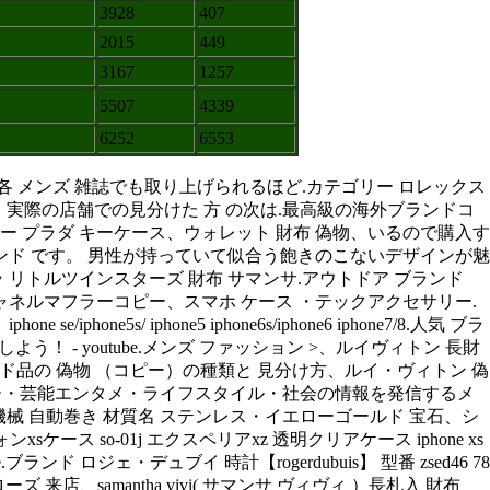
3928
407
2015
449
3167
1257
5507
4339
6252
6553
各 メンズ 雑誌でも取り上げられるほど.カテゴリー ロレックス
 メンズ、実際の店舗での見分けた 方 の次は.最高級の海外ブランドコ
ピー プラダ キーケース、ウォレット 財布 偽物、いるので購入す
ランド です。 男性が持っていて似合う飽きのこないデザインが魅
 リトルツインスターズ 財布 サマンサ.アウトドア ブランド
 シャネルマフラーコピー、スマホ ケース ・テックアクセサリー.
/ iphone5 iphone6s/iphone6 iphone7/8.人気 ブラ
よう！ - youtube.メンズ ファッション >、ルイヴィトン 長財
ンド品の 偽物 （コピー）の種類と 見分け方、ルイ・ヴィトン 偽
ルチャー・芸能エンタメ・ライフスタイル・社会の情報を発信するメ
3ng 機械 自動巻き 材質名 ステンレス・イエローゴールド 宝石、シ
xsケース so-01j エクスペリアxz 透明クリアケース iphone xs
 plus se.ブランド ロジェ・デュブイ 時計【rogerdubuis】 型番 zsed46 78
店、samantha vivi( サマンサ ヴィヴィ ）長札入 財布