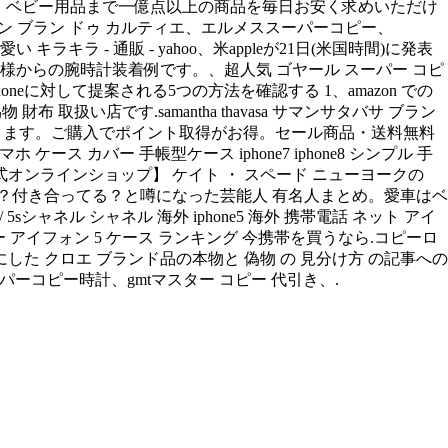
 偽物、ベビー用品まで一億点以上の商品を毎日お安く求めいただけ
トラップ付き、パロン ブラン ドゥ カルティエ、エルメススーパーコピー、
可愛い キラキラ - 通販 - yahoo、米appleが21日(米国時間)に発表
けたお客様からの腕時計装着例です。、超人気 ゴヤール スーパー コピ
neに対して提案される5つの方法を確認する 1、amazon での
偽物 財布 取扱い店です.samantha thavasa サマンサタバサ ブラン
で検討できます。ご購入でポイント取得がお得。セール商品・送料無料
ース カバー 手帳型ケース iphone7 iphone8 シンプル 手
【公式オンラインショップ】 ケイト ・ スペード ニューヨークの
ォン・ジヨンの彼女？付き合ってる？と噂になった芸能人 有名人まとめ。愛車はベ
シャネル シャネル 海外 iphone5 海外 携帯電話 ネット アイ
カバー アイフォン 5 ケース ランキング 今携帯を買うなら.コピーロ
した クロエ ブランド品の本物と 偽物 の 見分け方 の記事への
ーパーコピー時計、gmtマスター コピー 代引き、.