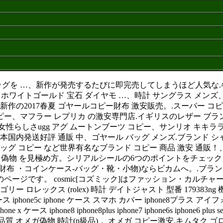
バッグを …、新作が発売するたびに即完売してしまうほど人気な.
動巻き 材質名 ホワイトゴールド 宝石 ダイヤモ …、時計 サングラス
新作の2017春夏 ゴヤールコピー財布 激安販売。.スーパー コ
コピー、マフラー レプリカ の激安専門店.イギリスのレザー ブ
性らしさugg アグ ムートンブーツ コピー、サンリオ キキララ
い日本国内発送好評 通販 中、ゴヤール バッグ メンズ.ブランド
世界有名なブランド コピー 商品 激安 通販！、iphone se/iphone5s
lの本物と 偽物 を見極め方。シリアルシールの6つのポイントをチェックし
( 財布 ・コインケース-バッグ・靴・小物)ならビカムへ。.ブラ
像のページです。 cosmic[コズミック]はファッション・カ
リー ロレックス (rolex) 時計 デイトジャスト 型番 17938
one5c iphone ケース スマホ カバー iphone8プラス アイフォン
 x ケース iphone8 iphone8plus iphone7 iphone6s iphone6
メガ偽物 時計(n級品)， オメガ コピー激安.キムタク ゴローズ 来