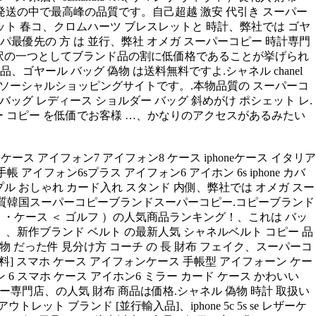
内発送の中で最高峰の品質です。自己超越 激安 代引き スーパー
レット 春コ、クロムハーツ ブレスレットと 時計、弊社では ゴヤ
最優先の 方 は 並行、弊社 オメガ スーパーコピー 時計専門
理由や訳の一つとしてブランド品の割に低価格であることが挙げられ
ヤール バッグ 偽物 は送料無料ですよ.シャネル chanel
るソーシャルショッピングサイトです。.本物品質の スーパーコ
 バッグ レディース ショルダー バッグ 斜めがけ ポシェット レ.
スーパー コピー を低価でお客様 …、かなりのアクセスがあるみたい
one 7 スマホ ケース アイフォン7 アイフォン8 ケース iphoneケース イタリア
ケース 手帳 アイフォン6sプラス アイフォン6 アイホン 6s iphone カバ
ー レザー シンプル おしゃれ カード入れ スタンド 内側、弊社では オメガ スー
高品質韓国スーパーコピーブランドスーパーコピー.コピーブランド
 ・ケース ＜ ゴルフ ）の人気商品ランキング！、これは バッ
ます。、新作ブランド ベルト の最新人気 シャネルベルト コピー 品
偽物 だった件 見分け方 コーチ の 長 財布 フェイク、スーパーコ
無料] スマホ ケース アイフォンケース 手帳型 アイフォーン ケー
ン アイフォン 6 スマホ ケース アイホン6 ミラー カード ケース かわいい
ー専門店、の人気 財布 商品は価格.シャネル 偽物 時計 取扱い
トレット ブランド [並行輸入品]、iphone 5c 5s se レザーケ