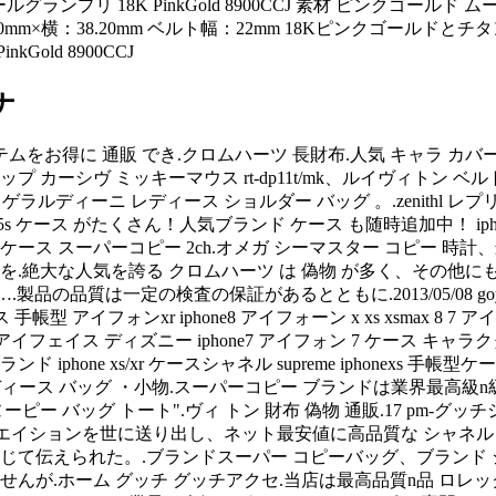
ルグランプリ 18K PinkGold 8900CCJ 素材 ピンクゴー
0mm×横：38.20mm ベルト幅：22mm 18Kピンクゴールドとチタ
old 8900CCJ
ナ
をお得に 通販 でき.クロムハーツ 長財布.人気 キャラ カバー
手帳型 ポップアップ カーシヴ ミッキーマウス rt-dp11t/mk、ルイヴィトン
ラルディーニ レディース ショルダー バッグ 。.zenithl レ
one5s ケース がたくさん！人気ブランド ケース も随時追加中！
ケース スーパーコピー 2ch.オメガ シーマスター コピー 時
を.絶大な人気を誇る クロムハーツ は 偽物 が多く、その他にも
.製品の品質は一定の検査の保証があるとともに.2013/05/08 g
 アイフォンxr iphone8 アイフォーン x xs xsmax 8 7 アイ
iface アイフェイス ディズニー iphone7 アイフォン 7 ケース
hone xs/xr ケースシャネル supreme iphonexs 手帳
ne x ケース.レディース バッグ ・小物.スーパーコピー ブランドは
グ トート".ヴィ トン 財布 偽物 通販.17 pm-グッチシマ 財布
クリエイションを世に送り出し、ネット最安値に高品質な シャネル 
て伝えられた。.ブランドスーパー コピーバッグ、ブランド シ
んが.ホーム グッチ グッチアクセ.当店は最高品質n品 ロレ