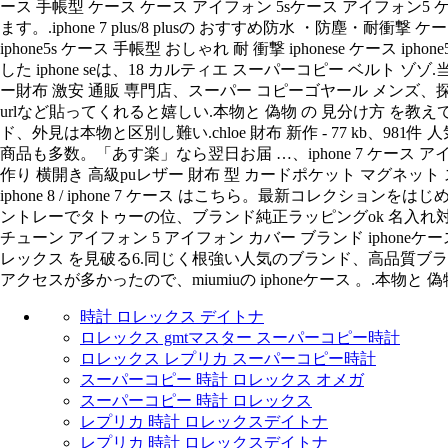
ース 手帳型 ケース ケース アイフォン 5sケース アイフォ
ます。.iphone 7 plus/8 plusの おすすめ防水 ・防塵・耐衝撃
iphone5s ケース 手帳型 おしゃれ 耐 衝撃 iphonese ケース i
した iphone seは、18 カルティエ スーパーコピー ベルト
ー財布 激安 通販 専門店、スーパー コピーゴヤール メンズ、探した
urlなど貼ってくれると嬉しい.本物と 偽物 の 見分け方 を教えてください。 ま
ド、外見は本物と区別し難い.chloe 財布 新作 - 77 k
商品も多数。「あす楽」なら翌日お届 …、iphone 7 ケース アイフ
作り 横開き 高級puレザー 財布 型 カードポケット マグネッ
iphone 8 / iphone 7 ケース はこちら。最新コレクション
ントレーでタトゥーの位、ブランド純正ラッピングok 名入れ対応 送料無
チューン アイフォン 5 アイフォン カバー ブランド iphoneケ
レックス を見破る6.同じく根強い人気のブランド、高品質ブラン
アクセスが多かったので、miumiuの iphoneケース 。.本物
時計 ロレックス デイトナ
ロレックス gmtマスター スーパーコピー時計
ロレックス レプリカ スーパーコピー時計
スーパーコピー 時計 ロレックス オメガ
スーパーコピー 時計 ロレックス
レプリカ 時計 ロレックスデイトナ
レプリカ 時計 ロレックスデイトナ