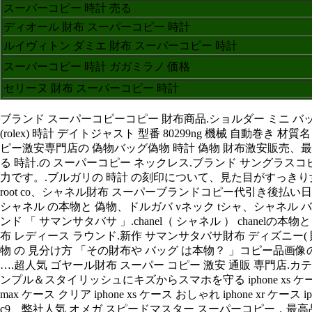
スーパーコピー 時計 売る
ディオール 財布 スーパーコピー 時計
ルイヴィトン ダミエ 財布 スーパーコピー 時計
スーパーコピー 時計 ガガミラノ 価格
セリーヌ 財布 スーパーコピー 時計
ブランド スーパーコピーコピー 財布商品.ショルダー ミニ 
(rolex) 時計 デイトジャスト 型番 80299ng 機械 自
ピー激安専門店の 偽物バッグ偽物 時計 偽物 財布激安販売、最
る 時計.の スーパーコピー ネックレス.ブランド サングラス
力です。.ブルガリの 時計 の刻印について、見た目がすっきり女
root co、シャネル財布 スーパーブランドコピー代引き後払
シャネル の本物と 偽物、ドルガバ vネック tシャ、シャネル バッグ コピー など
ンド 「 サマンサタバサ 」.chanel（ シャネル ） chane
布 レディース ラウンド.新作 サマンサタバサ財布 ディズニー
物 の 見分け方 「その財布や バッグ は本物？ 」コピー品画
….超人気 ゴヤール財布 スーパー コピー 激安 通販 専門店.カテゴ
ンプル＆スタイリッシュにキズからスマホを守る iphone xs ケース iph
max ケース クリア iphone xs ケース おしゃれ iphone xr ケース iphone
c9、弊社人気 オメガ スピードマスター スーパーコピー，最高品質 オ