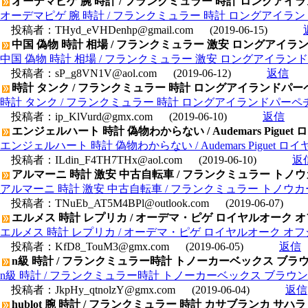
オーデマピゲ 腕 時計 / フランクミュラー 時計 ロングアイ
オーデマピゲ 腕 時計 / フランクミュラー 時計 ロングアイラン
投稿者：
THyd_eVHDenhp@gmail.com
(2019-06-15)
中国 偽物 時計 相場 / フランクミュラー 激安 ロングアイランド
中国 偽物 時計 相場 / フランクミュラー 激安 ロングアイランド 
投稿者：
sP_g8VN1V@aol.com
(2019-06-12)
返信
時計 タンク / フランクミュラー 時計 ロングアイランドパー
時計 タンク / フランクミュラー 時計 ロングアイランドパーペチ
投稿者：
ip_KlVurd@gmx.com
(2019-06-10)
返信
エンジェルハート 時計 偽物わからない / Audemars Piguet ロ
エンジェルハート 時計 偽物わからない / Audemars Piguet ロイヤ
投稿者：
ILdin_F4TH7THx@aol.com
(2019-06-10)
返
アルマーニ 時計 激安 中古自転車 / フランクミュラー トノウ
アルマーニ 時計 激安 中古自転車 / フランクミュラー トノウカー
投稿者：
TNuEb_AT5M4BPl@outlook.com
(2019-06-07)
エルメス 時計 レプリカ / オーデマ・ピゲ ロイヤルオーク オフショ
エルメス 時計 レプリカ / オーデマ・ピゲ ロイヤルオーク オフショア
投稿者：
KfD8_TouM3@gmx.com
(2019-06-05)
返信
n級 時計 / フランクミュラー時計 トノーカーベックス ブラウ
n級 時計 / フランクミュラー時計 トノーカーベックス ブラウンダ
投稿者：
JkpHy_qtnolzY@gmx.com
(2019-06-04)
返信
hublot 腕 時計 / フランクミュラー 時計 カサブランカ サハラ