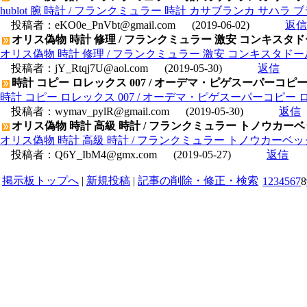
hublot 腕 時計 / フランクミュラー 時計 カサブランカ サハラ 
投稿者：
eKO0e_PnVbt@gmail.com
(2019-06-02)
返信
オリス偽物 時計 修理 / フランクミュラー 激安 コンキスタドール
オリス偽物 時計 修理 / フランクミュラー 激安 コンキスタドール 
投稿者：
jY_Rtqj7U@aol.com
(2019-05-30)
返信
時計 コピー ロレックス 007 / オーデマ・ピゲスーパーコピー ロ
時計 コピー ロレックス 007 / オーデマ・ピゲスーパーコピー ロイ
投稿者：
wymav_pylR@gmail.com
(2019-05-30)
返信
オリス偽物 時計 高級 時計 / フランクミュラー トノウカーベッ
オリス偽物 時計 高級 時計 / フランクミュラー トノウカーベック
投稿者：
Q6Y_IbM4@gmx.com
(2019-05-27)
返信
掲示板トップへ
|
新規投稿
|
記事の削除・修正・検索
1
2
3
4
5
6
7
8