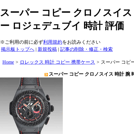
スーパー コピー クロノスイス 
ー ロジェデュブイ 時計 評価
※ご利用の前に必ず
利用規約
をお読みください
掲示板トップへ
|
新規投稿
|
記事の削除・修正・検索
Home
>
ロレックス 時計 コピー 携帯ケース
>
スーパー コピー
スーパー コピー クロノスイス 時計 腕 