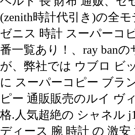
ベルト 長 財布 通贩、
(zenith時計代引き)
ゼニス 時計 スーパーコ
番一覧あり！、ray ba
が、弊社では ウブロ ビ
に スーパーコピー ブランド 
ピー 通販販売のルイ ヴ
格.人気超絶の シャネル j
ディース 腕 時計 の 激