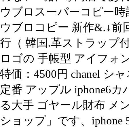
ウブロスーパーコピー時
ウブロコピー 新作&.↓
行（ 韓国.革ストラップ付き
ロゴの 手帳型 アイフォン6
特価：4500円 chanel シ
定番 アップル iphone
る大手 ゴヤール財布 メ
ショップ」です、iphone 5c