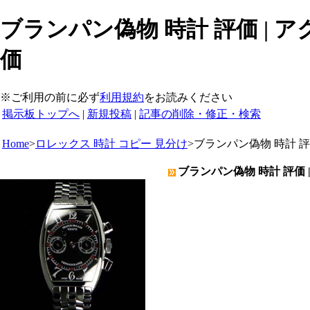
ブランパン偽物 時計 評価 | 
価
※ご利用の前に必ず
利用規約
をお読みください
掲示板トップへ
|
新規投稿
|
記事の削除・修正・検索
Home
>
ロレックス 時計 コピー 見分け
>
ブランパン偽物 時計 
ブランパン偽物 時計 評価 