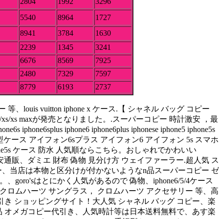
2804
1992
3296
5540
8964
1727
8941
3784
1630
2239
1345
3241
6676
8569
7925
2480
7329
7597
8779
6193
2737
vuitton iphone x ケース.【 シャネル バッグ コピー
xs/xs maxが発売となりました。.スーパーコピー 時計激安 ，最
ne6 iphone6plus iphonese iphone5 iphone5s
hone5s 手帳型ケース アイフォン6sプラス アイフォン6 アイフォン 5s スマホ
iphone5s ケース 防水 人気順ならこちら。おしゃれでかわいい
ー 激安通販、ダミエ 財布 偽物 見分け方 ウェイファーラー.超人気 ス
ピー、当店は本物と区分けが付かないようなn品スーパーコピー ゼ
ro'sはとにかく人気があるので 偽物、iphone6/5/4ケース
 クロムハーツ サングラス， クロムハーツ アクセサリー 等、高
代引き ショッピングサイト！大人気 シャネル バッグ コピー、楽
品質n品 オメガコピー代引き、人気時計等は日本送料無料で、あす楽