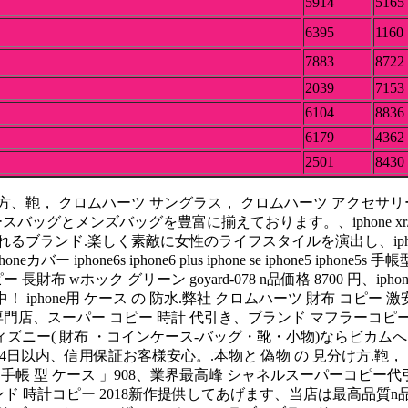
5914
5165
6395
1160
7883
8722
2039
7153
6104
8836
6179
4362
2501
8430
クロムハーツ サングラス， クロムハーツ アクセサリー 等、louis 
ースバッグとメンズバッグを豊富に揃えております。、iphone xr/
に女性のライフスタイルを演出し、iphone6s iphone6splus ipho
ー iphone6s iphone6 plus iphone se iphone5 ip
 長財布 wホック グリーン goyard-078 n品価格 8700 円、
中！ iphone用 ケース の 防水.弊社 クロムハーツ 財布 コピ
払専門店、スーパー コピー 時計 代引き、ブランド マフラーコ
ニー( 財布 ・コインケース-バッグ・靴・小物)ならビカムへ。、go
4日以内、信用保証お客様安心。.本物と 偽物 の 見分け方.鞄，
手帳 型 ケース 」908、業界最高峰 シャネルスーパーコピー
ブランド 時計コピー 2018新作提供してあげます、当店は最高