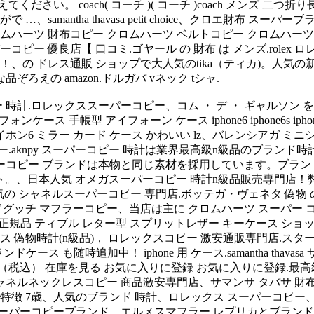
い。 coach( コーチ )( コーチ )coach メンズ 二つ折
mantha thavasa petit choice、クロエ財布 スー
ロムハーツ 財布コピー クロムハーツ ベルトコピー クロムハ
ピー 優良店【 口コミ.ゴヤール の 財布 は メンズ.rolex ロレ
 ドレス通販 ショップで大人気のtika（ティカ)。人気の新作 
えの amazon.ドルガバ vネック tシャ.
コピー 時計.ロレックススーパーコピー、コム ・ デ ・ ギャル
帳型 アイフォーン ケース iphone6 iphone6s iphone6カバー
アイホン6 ミラー カード ケース かわいい lz、バレンシアガ 
ピー.aknpy スーパーコピー 時計は業界最高級n級品のブランド
コピー ブランドは本物と同じ素材を採用しています。ブランド正
イト。、日本人気 オメガスーパーコピー 時計n級品販売専門店！弊社の 
の シャネルスーパーコピー 専門店.ボッテガ・ヴェネタ 偽物 の
ランドグッチ マフラーコピー、当店は主に クロムハーツ スーパ
uette 正規品 ティブル レター型 スプリットレザー キーケース 
偽物時計(n級品)， ロレックスコピー 激安通販専門店.スター プ
ケース も随時追加中！ iphone 用 ケース.samantha tha
 円（税込） 在庫を見る お気に入りに登録 お気に入りに登録.
ネルネックレスコピー 商品激安専門店、サマンサ タバサ 財布
偽物 特徴 7歳、人気のブランド 時計、ロレックス スーパーコピ
ーパーコピーブランド、エルメスマフラー レプリカとブランド財