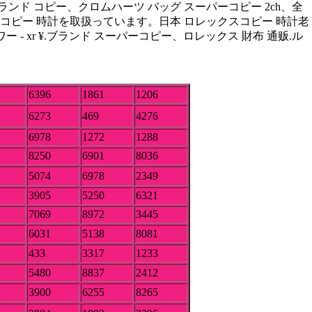
ランド コピー、クロムハーツ バッグ スーパーコピー 2ch、全
ーコピー 時計を取扱っています。日本 ロレックスコピー 時計老
 - xr ¥.ブランド スーパーコピー、ロレックス 財布 通贩.ル
6396
1861
1206
6273
469
4276
6978
1272
1288
8250
6901
8036
5074
6978
2349
3905
5250
6321
7069
8972
3445
6031
5138
8081
433
3317
1233
5480
8837
2412
3900
6255
8265