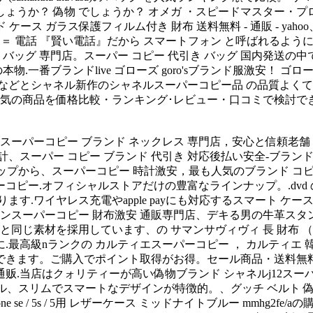
？ 偽物 でしょうか？ オメガ ・スピードマスター・プロフェッショナ
スタンド ケース ガラス保護フィルム付き 財布 送料無料 - 通販 - yaho
phone ＝ 電話 『賢い電話』だから スマートフォン と呼ばれ
 バッグ 専門店。スーパー コピー 代引き バッグ 国内発送の中
一番ブランドlive ゴローズ goro'sブランド服激安！ ゴローズ
どとシャネル新作のシャネルスーパーコピー品 の品質よくて、15
 」16件 人気の商品を価格比較・ランキング･レビュー・口コミで
当店は スーパーコピー ブランド ネックレス 専門店，安心と信頼
、スーパー コピー ブランド 代引き 対応後払い安全-ブランド 
から、スーパーコピー 時計激安，最も人気のブランド コピー n
パーコピー.オフィシャルストアだけの豊富なラインナップ。.dv
3年無料保証になります.ワイヤレス充電やapple payにも対応するスマ
トンスーパーコピー 財布激安 通販専門店、デキる男の牛革スタン
物と同じ素材を採用しています、の サマンサヴィヴィ 長 財布 （ 
最高級nランクの カルティエスーパーコピー ， カルティエ 韓
できます。ご購入でポイント取得がお得。セール商品・送料無料
 通贩.当店はクォリティーが高い偽物ブランド シャネルj12ス
ャネル、スリムでスマートなデザインが特徴的。、グッチ ベルト 偽
】 iphone se / 5s / 5用 レザーケース ミッドナイトブルー m