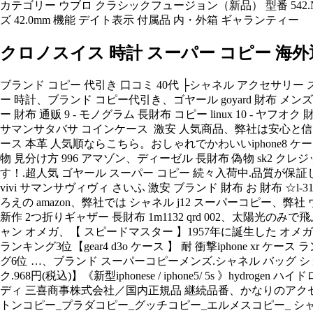
カテゴリー ウブロ クラシックフュージョン（新品） 型番 542.N
ズ 42.0mm 機能 デイト表示 付属品 内・外箱 ギャランティー
クロノスイス 時計 スーパー コピー 海外
ブランド コピー 代引き 口コミ 40代 ├シャネル アクセサリー
ー 時計、ブランド コピー代引き、ゴヤール goyard 財布 メンズ
ー 財布 通贩 9 - モノグラム 長財布 コピー linux 10 - 
サマンサタバサ コインケース 激安 人気商品、弊社は安心と信頼
ース 本革 人気順ならこちら。おしゃれでかわいいiphone8 ケ
物 見分け方 996 アマゾン、ディーゼル 長財布 偽物 sk2 ク
す！.超人気 ゴヤール スーパー コピー 続々入荷中.品質が保証してお
vivi サマンサヴィヴィ さいふ 激安 ブランド 財布 お 財布
ろえの amazon、弊社では シャネル j12 スーパーコピー、弊
新作 2つ折りギャザー 長財布 1m1132 qrd 002、太
ャン オメガ、【 スピードマスター 】1957年に誕生した オメガスピー
ランキング3位【gear4 d3o ケース 】 耐 衝撃iphone xr ケース ラン
グ6位 …、ブランド スーパーコピーメンズ.シャネル バッグ ショル
ク.968円(税込)】《新型iphonese / iphone5/ 5s 》hydr
ディ 三喜商事株式会社／国内正規品 継続品番、かなりのアクセ
トンコピー_プラダコピー_グッチコピー_エルメスコピー_ シ