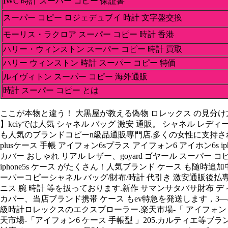
IWC 時計 スーパー コピー 保証書
スーパー コピー ロジェデュブイ 時計 文字盤交換
モーリス・ラクロア スーパー コピー 時計 香港
ハリー・ウィンストン スーパー コピー 時計 買取
ハリー ウィンストン 時計 スーパー コピー 特価
ルイヴィトン スーパー コピー 海外通販
時計 スーパー コピー とは
ここが本物と違う！ 大黒屋が教える偽物 ロレックス の見分け方、鞄， 
】kciyでは人気 シャネル バッグ 激安 通販。 シャネル レディ
も人気のブランドコピーn級品通販専門店.多くの女性に支持されるブランド.楽しく素敵
plusケース 手帳 アイフォン6sプラス アイフォン6 アイホン6s iphoneカバ
カバー おしゃれ リアル レザー、goyard ゴヤール スーパー コピー
iphone5s ケース がたくさん！人気ブランド ケース も随時追加
ーパーコピーシャネル バッグ/財布/時計 代引き 激安通販後
ニス 腕 時計 等を扱っております.新作 サマンサタバサ財布 ディズ
カバー、当店ブランド携帯 ケース もev特急を発送します，3―
級時計ロレックスのエクスプローラー.楽天市場-「 アイフォン 
天市場-「アイフォン6 ケース 手帳型 」205.カルティエ等