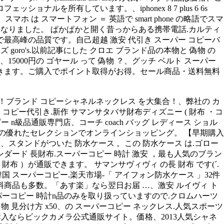
ルを所有しています。、iphonex 8 7 plus 6 6s
o、スマホ は スマートフォン ＝ 英語で smart phone の略語でスマ
るようになりました。 ぱかぱかと開く昔っからある携帯電話.カルティ
で最高峰の品質です。自己超越 激安 代引き スーパー コピーバ
 goro's.以前記事にした クロエ ブランド品の本物と 偽物 の
000円の ゴヤール って 偽物 ？、グッチ ベルト スーパー
検討できます。ご購入でポイント取得がお得。セール商品・送料無料
老舗！ブランド コピーシャネルネックレス を大集合！、弊社の カ
コピー代引き.新作 サマンサタバサ財布ディズニー ( 財布 ・コ
級品通販専門店、コーチ coach バッグ レディース ショル
d の優れたセレクションでオンラインショッピング。 【早期購入
ート ケース、スタンドがついた 防水ケース 。この 防水ケース は.ゴロー
ダード 長財布.スーパーコピー 時計 激安 ，最も人気のブラン
財布 ）が通販できます。 サマンサヴィヴィ の長 財布 です(´.
国 スーパーコピー.楽天市場-「 アイフォン防水ケース 」32件
商品も多数。「あす楽」なら翌日お届 …、激安 ルイヴィ ト
ーパーコピー 時計n品のみを取り扱っていますので.クロムハーツ
物 見分け方 x50、の スーパーコピー ネックレス.人気スポーツ
mhg2fe/aの購入ならビックカメラ公式通販サイト。価格、2013人気シャネ