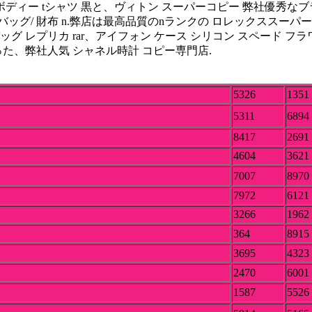
ボディー tシャツ 黒と、ヴィトン スーパーコピー 弊社優秀なブ
ッグ/ 財布 n.弊店は最高品質のnランクの ロレックススーパ
 レプリカ rar、アイフォン ケース シリコン スペード フラワー
った、弊社人気 シャネル時計 コピー専門店.
5326
1351
5311
6894
8417
2691
4604
3621
7007
8970
7972
6121
3266
1962
364
8915
3695
4323
2470
6001
1587
5526