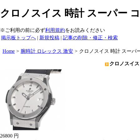
クロノスイス 時計 スーパー コ
※ご利用の前に必ず
利用規約
をお読みください
掲示板トップへ
|
新規投稿
|
記事の削除・修正・検索
Home
>
腕時計 ロレックス 激安
>
クロノスイス 時計 スーパー
クロノスイス 
26800 円