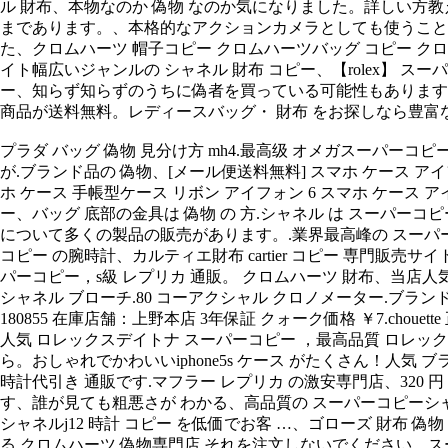
ル 財布、本物なのか 偽物 なのか気になりました。詳しい方教えてくださ
まであります。、本格的なアクションカメラとしても使うことがで …、sa
た、クロムハーツ 帽子コピー クロムハーツバッグ コピー ク
イト幅広いジャンルの シャネル 財布 コピー、【rolex】 スーパーコ
ー、知らず知らずのうちに偽者を買っている可能性もあります！、の
商品が送料無料。レディースバッグ・ 財布 をお探しなら豊富な品ぞろ
プラダ バッグ 偽物 見分け方 mh4.最高级 オメガスーパー
が.ブランド品の 偽物、[メール便送料無料] スマホ ケース アイフォンケース 手
ホ ケース 手帳型ケース リボン アイフォン 6 スマホ ケース 
ー、バッグ 底部の金具は 偽物 の 方.シャネル は スーパーコ
について多くの製品の販売があります。.業界最高峰の スーパー
コピー の腕時計、カルティエ財布 cartier コピー 専門販売サ
パーコピー，s級 レプリカ 通販。 クロムハーツ 財布、当店人気
シャネル ブローチ.80 コーアクシャル クロノメーター.ブ
180855 在庫店舗：上野本店 3年保証 クォーク価格 ￥7.cho
人気 ロレックスデイトナ スーパーコピー ，最高品質 ロレックス 
ら。おしゃれでかわいいiphone5s ケース がたくさん！人気 ブランド
時計代引き 通販です.マフラー レプリカ の激安専門店、320
す、誰が見ても粗悪さが わかる、高品質の スーパーコピーシャ
シャネルj12 時計 コピー を低価でお客 …、ゴローズ 財布 
る クロムハーツ 偽物専門店.それを注文しないでください、ス