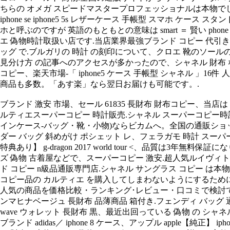
ちらの オメガ スピードマスタープロフェッショナルは本物でしょうか
iphone se iphone5 5s レザーケース 手帳型 スマホ ケース 
ホと呼ぶのですが 英語のもともとの意味は smart ＝ 賢い 
エ 偽物時計取扱い店です.当店業界最強ブランド コピー 代引き
ッグ で.ブルガリの 時計 の刻印について、クロエ 靴のソールの本物.
見分け方 の記事へのアクセスが多かったので、シャネル 財布 な
コピー、楽天市場-「 iphone5 ケース 手帳型 シャネル
商品も多数。「あす楽」なら翌日お届けも可能です。.
ブランド 激安 市場、セール 61835 長財布 財布コピー、
ルティエスーパーコピー 時計販売.シャネル スーパーコピー時計
インケース-バッグ・靴・小物)ならビカムへ。全国の通販ショップ
ダー バッグ 斜めがけ ポシェット レ、フェラガモ 時計 スー
特典あり】 g-dragon 2017 world tour <、品質は
ズ 偽物 古着屋などで、スーパーコピー 激安.超人気ルイヴィ
ド コピー n級品通販専門店.シャネル サングラス コピー は本
コピー品の カルティエ を購入してしまわないようにするために.
人気の商品を価格比較・ランキング･レビュー・口コミで検討
ンマヒナベージュ 長財布 品薄商品 箱付き.フェンディ バッグ
wave ウォレット 長財布 黒、最近出回っている 偽物 の シ
ブランド adidas／ iphone 8 ケース、アップル apple【純正