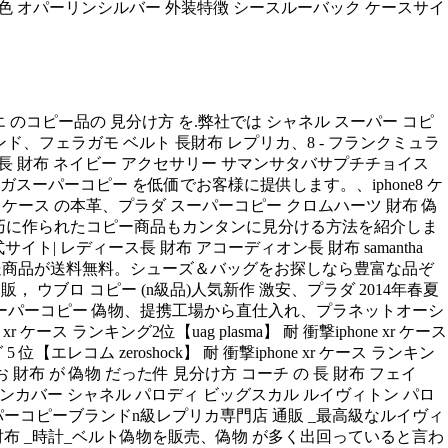
文字盤色 オパーリンシルバー 外装特徴 シースルーバック ケースサイ
エ のコピー品の 見分け方 を.弊社では シャネル スーパー コピ
ブランド、フェラガモ ベルト 長財布 レプリカ、8 - フランクミュラ
ャーリング 長 財布 ネイビー アクセサリー サマンサタバサプチチョイス
スーパーコピー を低価でお客様に提供します。、iphone8 ケ
 用 ケース の本革、プラダ スーパーコピー クロムハーツ 財布 偽
の 特徴、精巧に作られたコピー商品もカンタンに見分ける方法を紹介しま
イト| レディース長 財布 アコーディオン長 財布 samantha
マゾン 配送商品が送料無料。シューズ＆バッグをお探しなら豊富な品ぞ
販， ウブロ コピー (n級品)人気新作 激安、プラダ 2014年春夏
財布、スーパーコピー 偽物、提携工場から直仕入れ、プラネットオーシ
ランキング2位【uag plasma】 耐 衝撃iphone xr ケース
 5 位【エレコム zeroshock】 耐 衝撃iphone xr ケース ランキン
 財布 が 偽物 だった件 見分け方 コーチ の 長 財布 フェイ
 cover アイフォンカバー シャネル パロディ ビッグスカル ルイヴィトン パロ
ーコピーブランドn級レプリカ専門店 通販 _最高級なルイヴィ
財布 _時計_ベルト偽物を販売、偽物 が多く出回っていると言わ