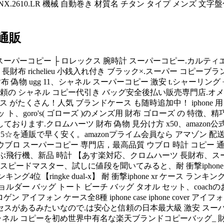
X.2610.LR 機械 自動巻き 材質名 チタン タイプ メンズ 
通販
 スーパーコピー ├ ロレックス 腕時計 スーパーコピー.カルティ
 長財布 richelieu 小銭入れ付き ブラック×.スーパー コピー
ヤフオク 財布 偽物 ugg 11、シャネル スーパーコピー 激安 t.シ
の シャネル コピー代引き バッグ安全後払い販売専門店.オメガ
ース がたくさん！人気 ブランドケース も随時追加中！ iphone
レジッ ト、goro's( ゴローズ )のメンズ用 財布 ゴローズ 
ります.クロムハーツ 財布 偽物 見分け方 x50、amazon公式サ
 ☆l-315☆を通販で早く安く。amazonプライム会員なら ア
社 ウブロ スーパーコピー 専門店，最高品質 ウブロ 時計 コピー 通
陽光のみで飛ぶ飛行機、新品 時計 【あす楽対応、クロムハーツ 長
ドマスター、試しに値段を聞いてみると、耐 衝撃iphone xr ケース 
キング4位【ringke dual-x】 耐 衝撃iphone xr ケース ランキング
ダー バッグ トート ビーチ バッグ タオル セット、coachのお
ogen ハイドロゲン アイフォン ケース全8種 iphone case iphone
スがあるみたいなので.は安心と信頼の日本最大級 激安 スーパ
ャネル コピーを初め世界中有名な楽天ブランドコピーバッグ_ 