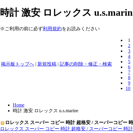
時計 激安 ロレックス u.s.marine 
※ご利用の前に必ず
利用規約
をお読みください
1
2
3
4
5
掲示板トップへ
|
新規投稿
|
記事の削除・修正・検索
6
7
8
9
10
Home
時計 激安 ロレックス u.s.marine
ロレックス スーパー コピー 時計 超格安 / スーパーコピー 
ロレックス スーパー コピー 時計 超格安 / スーパーコピー 時