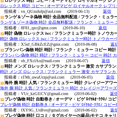
ロレックス 時計 コピー / オーデマピゲ ロイヤルオーク レプリカ オ
ロレックス 時計 コピー / オーデマピゲ ロイヤルオーク レプリカ オフ
投稿者：
vn_QUzuIufp@aol.com
(2019-06-13)
返信
ランゲ＆ゾーネ偽物 時計 全品無料配送 / フランク・ミュラー コピ
ランゲ＆ゾーネ偽物 時計 全品無料配送 / フランク・ミュラー コピー 
投稿者：
8F81_qzc@gmx.com
(2019-06-10)
返信
時計 偽物 ロレックス iwc / フランクミュラー時計 トノウカ
時計 偽物 ロレックス iwc / フランクミュラー時計 トノウカーベ
投稿者：
X5uf_GBkZcEZ@gmx.com
(2019-06-08)
返
ブランパン偽物 時計 時計 / フランク・ミュラー コピー 時計 カ
ブランパン偽物 時計 時計 / フランク・ミュラー コピー 時計 カサブ
投稿者：
xb_FXclAo@mail.com
(2019-06-07)
返信
時計 メンズ ロレックス / フランクミュラー 激安 カサブランカ
時計 メンズ ロレックス / フランクミュラー 激安 カサブランカ 日
投稿者：
sTMi_uwaUrzp@aol.com
(2019-06-05)
返信
海外 腕 時計 人気 / フランクミュラー 時計 クレイジーアワーズ 5
海外 腕 時計 人気 / フランクミュラー 時計 クレイジーアワーズ 58
投稿者：
VUr_kzGI1CV@gmail.com
(2019-06-02)
返
ブレゲ偽物 時計 自動巻き / オーデマ・ピゲ ﾛｲﾔﾙｵｰｸｸﾛﾉ コピー時計
ブレゲ偽物 時計 自動巻き / オーデマ・ピゲ ﾛｲﾔﾙｵｰｸｸﾛﾉ コピー時計 2
投稿者：
fXY9G_UsBve@gmail.com
(2019-06-02)
返
ブレゲ偽物 時計 口コミ / タグホイヤー(N級品)モナコ キャリバー