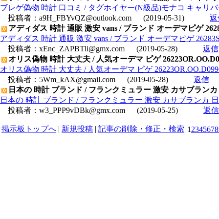
ブレゲ偽物 時計 口コミ / タグホイヤー(N級品)モナコ キャリバー11
投稿者：
a9H_FBYvQZ@outlook.com
(2019-05-31)
返
アディダス 時計 通販 激安 vans / ブランド オーデマピゲ 26
アディダス 時計 通販 激安 vans / ブランド オーデマピゲ 2628
投稿者：
xEnc_ZAPBTli@gmx.com
(2019-05-28)
返信
オリス偽物 時計 大丈夫 / 人気オーデマ ピゲ 26223OR.OO.
オリス偽物 時計 大丈夫 / 人気オーデマ ピゲ 26223OR.OO.D
投稿者：
5Wm_kAX@gmail.com
(2019-05-28)
返信
日本の 時計 ブランド / フランクミュラー 激安 カサブランカ 日
日本の 時計 ブランド / フランクミュラー 激安 カサブランカ 日付
投稿者：
w3_PPP9vDBk@gmx.com
(2019-05-25)
返信
掲示板トップへ
|
新規投稿
|
記事の削除・修正・検索
1
2
3
4
5
6
7
8