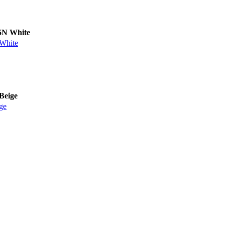
White
ite
ige
ge