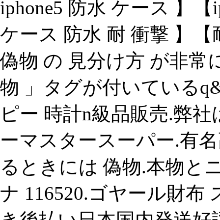
iphone5 防水 ケース 】【i
ケース 防水 耐 衝撃 】【耐
偽物 の 見分け方 が非
物 」タグが付いているq
ピー 時計n級品販売.弊
ーマスタースーパー.有名
るときには 偽物.本物と
ナ 116520.ゴヤール財
き後払い日本国内発送好