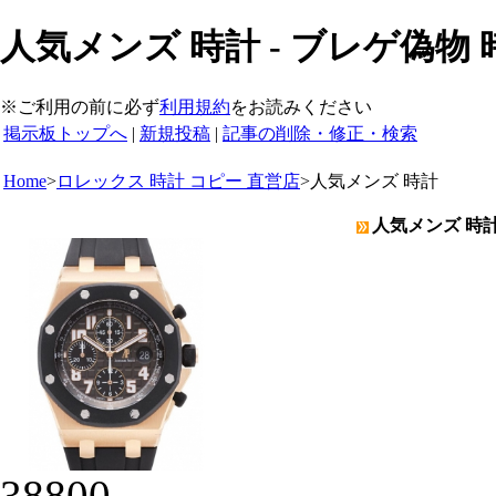
人気メンズ 時計 - ブレゲ偽物 
※ご利用の前に必ず
利用規約
をお読みください
掲示板トップへ
|
新規投稿
|
記事の削除・修正・検索
Home
>
ロレックス 時計 コピー 直営店
>
人気メンズ 時計
人気メンズ 時計
38800