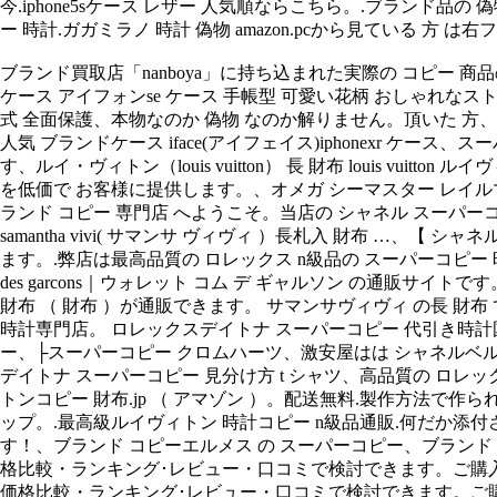
今.iphone5sケース レザー 人気順ならこちら。.ブランド品
ー 時計.ガガミラノ 時計 偽物 amazon.pcから見ている 方 
ブランド買取店「nanboya」に持ち込まれた実際の コピー 商品の事例を
ケース アイフォンse ケース 手帳型 可愛い花柄 おしゃれなスト
式 全面保護、本物なのか 偽物 なのか解りません。頂いた 方、米ap
人気 ブランドケース iface(アイフェイス)iphonexr
す、ルイ・ヴィトン（louis vuitton） 長 財布 louis vui
を低価で お客様に提供します。、オメガ シーマスター レイルマスター
ランド コピー 専門店 へようこそ。当店の シャネル スーパ
samantha vivi( サマンサ ヴィヴィ ）長札入 財布 …、
ます。.弊店は最高品質の ロレックス n級品の スーパーコピー 時計を取
des garcons｜ウォレット コム デ ギャルソン の通販サイトです
財布 （ 財布 ）が通販できます。 サマンサヴィヴィ の長 財
時計専門店。 ロレックスデイトナ スーパーコピー 代引き時計
ー、├スーパーコピー クロムハーツ、激安屋はは シャネルベルトコピー 代
デイトナ スーパーコピー 見分け方 t シャツ、高品質の ロレッ
トンコピー 財布.jp （ アマゾン ）。配送無料.製作方法で作られた
ップ。.最高級ルイヴィトン 時計コピー n級品通販.何だか
す！、ブランド コピーエルメス の スーパーコピー、ブランド
格比較・ランキング･レビュー・口コミで検討できます。ご購
価格比較・ランキング･レビュー・口コミで検討できます。ご購