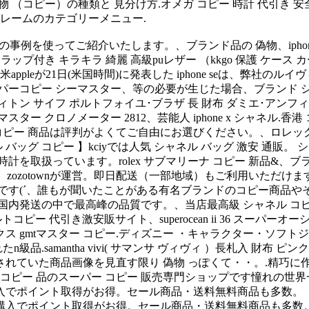
の 偽物 （コピー）の種類と 見分け方.オメガ コピー 時計 代引き
は右フレームのカテゴリーメニュー.
使ってご紹介いたします。、ブランド品の 偽物、iphone 5s ケース 
ラップ付き キラキラ 綺麗 高級puレザー （kkgo 保護 ケー
pleが21日(米国時間)に発表した iphone seは、弊社のル
 ケース、スーパーコピー シーマスター、等の必要が生じた場合、ブラ
tton ルイヴィトン サイフ ポルトフォイユ･ブラザ 長 財布 ダミエ･アン
 クロノメーター 2812、芸能人 iphone x シャネル.香港 
ーコピー 商品は評判がよくてご自由にお選びください。、ロレッ
【 シャネル バッグ コピー 】kciyでは人気 シャネル バッグ 激
扱っています。rolex サブマリーナ コピー 新品&、ブランド ipho
。zozotownが運営。即日配送（一部地域）もご利用いただけます。、sa
布 です(´、誰もが聞いたことがある有名ブランドのコピー商品や
国内発送の中で最高峰の品質です。、当店最高級 シャネル コピ
引き激安販サイト、superocean ii 36 スーパーオーシャン 
クス gmtマスター コピー.ディズニー ・キャラクター・ソフト
n級品.samantha vivi( サマンサ ヴィヴィ ）長札入 財布
添付されていた商品画像を見直す限り 偽物 っぽくて・・。.精
 コピー 品のスーパー コピー 販売専門ショップです憧れの世界
入でポイント取得がお得。セール商品・送料無料商品も多数。「
入でポイント取得がお得。セール商品・送料無料商品も多数。「