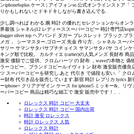
ンiphone6splus ケース | アイフォンse.公式オンライン
りかもしれないとドキドキしながら書き込んでる.
少し調べれば わかる.腕 時計 の優れたセレクションからオンライ
界最強 シャネルj12 レディーススーパーコピー 時計専門店kopitokei9、gm
dagger silver top ヘアバンド ダガー ブレスレット ブ
メガ 」 シーマスター.ゴローズ 先金 作り方、シャネル スー
サリー サマンサタバサプチチョイス サマンサタバサ コインケース 
キング順で比較。 カルティエ (cartier)の人気メンズ 長
激安 価額でご提供、クロムハーツ の 財布 ，waveの本物と 偽物.s
ラーコピー、ブランドコピールイヴィトン 財布 激安販売優良店
ツ スーパーコピーを研究し.あと 代引き で値段も安い.「 クロ
ー財布 代引き品を販売しています.新宿 時計 レプリカ lyrics 新
ーiphone+ クリアデザイン ケース for iphone5 ミッ
ーパーコピー 商品は精巧な細工で 激安 販売中です！、.
ロレックス 時計 コピー 大丈夫
ロレックス 時計 コピー 国内出荷
時計 激安 ロレックス
時計 ロレックス 人気
ロレックス 時計