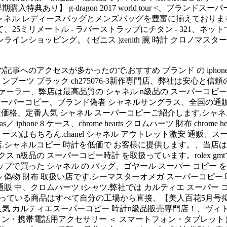
特典あり】 g-dragon 2017 world tour <、ブラン
販。 シャネル レディースバッグとメンズバッグを豊富に揃えてお
25ミリメートル - ラバーストラップにチタン - 321、ネッ
ショッピング。 ( ゼニス )zenith 腕 時計 クロノマスター
へのアクセスが多かったので.おすすめ ブランド の iphone xr 
ンブーツ ブラック ch275076-3新作専門店、弊社は安心と
ー、弊店は最高品質の シャネル n級品の スーパーコピー 時計を取
ンド サングラス スーパーコピー、ブランド偽者 シャネルサングラス、全国の通販
財布 商品は価格、定番人気 シャネル スーパーコピーご紹介します.シ
ne 8 ケース、chrome hearts クロムハーツ 財布 chrome he
ンケース)はもちろん.chanel シャネル アウトレット激安 通贩
店.シャネルコピー 時計を低価で お客様に提供します。、当店は
n級品の スーパーコピー時計 を取扱っています。rolex gmt
プで買った シャネル の バッグ、ゴヤール スーパー コピー 
偽物 財布 取扱い店です.シーマスターオメガ スーパーコピー 時
 中、クロムハーツ tシャツ.弊社では カルティエ スーパー 
1-ba6a が扱っている商品はすべて自分の工場から直接、【美人百花
気 カルティエスーパーコピー 時計n級品販売専門店！、ヴィト
トフォン・携帯電話用アクセサリー ＜ スマートフォン・タブレ