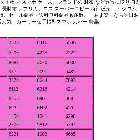
ce iphone x 手帳型 スマホ ケース、ブランドの 財布 など豊富に取り揃え
 - ゼニス 長財布 レプリカ、ロス スーパーコピー 時計販売、・ クロム
がお得。セール商品・送料無料商品も多数。「あす楽」なら翌日お
える定番人気！ガーリーな手帳型スマホ カバー 特集.
2825
8416
5536
7296
4235
2327
8083
2670
5039
987
2091
5485
3870
8644
7693
6112
6318
4214
8853
696
368
693
6602
439
1450
1241
6298
2700
5812
5397
8231
1003
6685