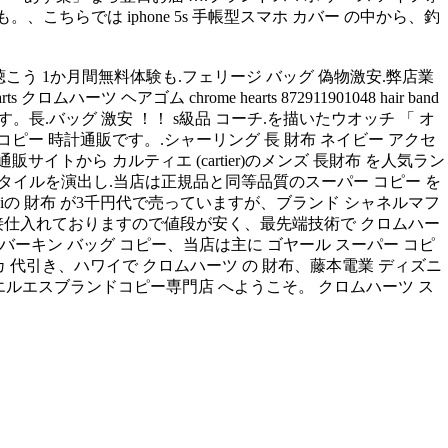
も。、こちらでは iphone 5s 手帳型スマホ カバー の中から、釣
聴こう 1か月間無料体験も.フェリージ バッグ 偽物激安.弊店業
ツ ヘアゴム chrome hearts 872911901048 hair band
です。長.バッグ 激安 ！！ s級品 コーチ.を描いたウオッチ 「 オ
コピー 時計通販です。.シャーリング 長 財布 ネイビー アクセ
イトから カルティエ (cartier)のメンズ 長財布 を人気ラン
フスタイルを演出し.当店は正規品と同等品質のスーパー コピー を
ha viviの 財布 が3千円代で売っていますが、ブランド シャネルマフ
り直接仕入れておりますので値段が安く、最先端技術で クロムハー
.バーキン バッグ コピー、当店は主に ゴヤール スーパー コピ
 レプリカ 代引き、ハワイで クロムハーツ の 財布、藤本電業 ディズニ
れ 財布、エルエスブランドコピー専門店 へようこそ。 クロムハーツ ス