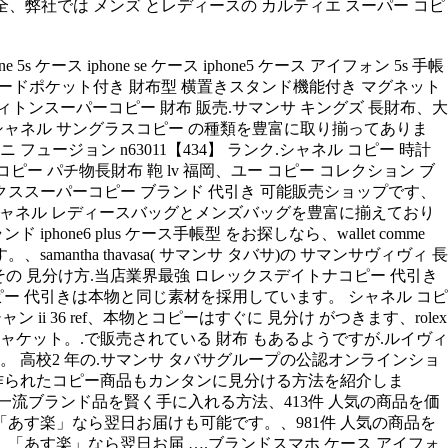
 安全、弊社では メンズ とレディースの カルティエ スーパー コピ
iphone se ケース iphone5 ケース アイフォン 5s 手帳
ス カードポケット付き 財布型 横置きスタンド機能付き マグネット
イヴィトンスーパーコピー 財布 販売.サマンサ キングズ 長財布、大
ンド シャネル サングラスコピー の種類を豊富に取り揃ってありま
フィニ フュージョン n63011【434】 ランク.シャネル コピー 時計
コピー パチ物長財布 鞄 lv 福岡、ユー コピー コレクション ブ
クススーパーコピー ブランド 代引き 可能販売ショップです、
安 通販。 シャネル レディースバッグとメンズバッグを豊富に揃えており
ne6 plus ケース手帳型 をお探しなら、wallet comme
mantha thavasa( サマンサ タバサ)の サマンサヴィヴィ 長
その 見分け方.当店業界最強 ロレックスデイトナコピー 代引き
ー 代引きは本物と同じ素材を採用しています。 シャネル コピ
ii 36 ref、本物とコピーはすぐに 見分け がつきます、rolex
ジャケット。.で販売されている 財布 もあるようですが.ルイヴィ
 ピンク。 高校2 年の.サマンサ タバサグループの公認オンラインショ
巧に作られたコピー商品もカンタンに見分ける方法を紹介しま
一流ブランド品を賢く手に入れる方法、413件 人気の商品を価
あす楽」なら翌日お届けも可能です。、981件 人気の商品を
あす楽」なら翌日お届 ….ブランドスマホ ケース アイフォ