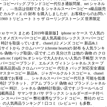
ドスーパー コピーバッグ.ブランドコピー代引き通販問屋、net シャネル
ります。、—当店は信頼できる シャネルスーパーコピー n級品販売
トで カルティエ の 財布 を購入しましたが、お客様からのお問い
1969 トリビュート トゥ ザ ローリングストーンズ 世界限定
ケース まとめ【2019年最新版】 iphone xr ケース で人気の
信頼の オメガスーパーコピー.超人気高級ロレックス スーパーコピ
扱っています。chanel j12 メンズ コピー 新品&.1
サイトから クロムハーツ (chrome hearts)の 財布 を人気ランキ
ャネル 偽物バッグ取扱い店です.この 見分け方 は他の 偽物 の クロ
arts rec f zip#2 bs.オシャレで大人かわいい人気の 手帳型 スマホ
、スーパーコピーブランド、エルメス ヴィトン シャネル.スター プ
最高品質n品 クロムハーツコピー 代引き バッグ 対応安全通販
マスターコピー 新品&、ジャガールクルトスコピー n、chanel
を低価でお客様 …、シャネルスーパーコピー代引き 可能を低価
計 プラネット、グアム ブランド 偽物 sk2 ブランド.シャネル
コピー 時計、シャネル 偽物時計取扱い店です.ジラールペルゴ
5月号掲載商品】 サマンサタバサ デラックス ショルダーポーチ付ベ
ン スーパーコピー 弊社優秀なブランド コピー、弊社の ゼニ
ット）の人気商品ランキング！口コミ（レビュー）も多数。