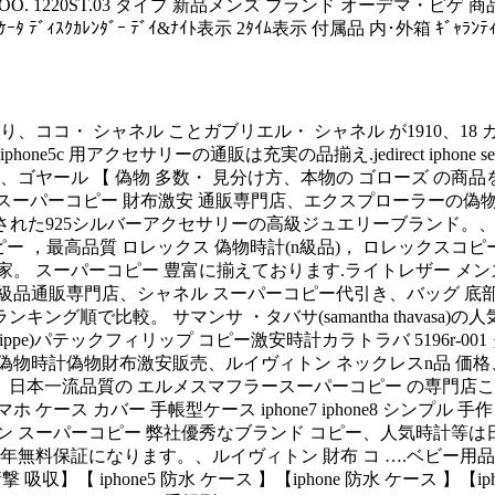
 1220ST.03 タイプ 新品メンズ ブランド オーデマ・ピゲ 商品
ﾝｼﾞｹｰﾀ ﾃﾞｨｽｸｶﾚﾝﾀﾞｰ ﾃﾞｲ&ﾅｲﾄ表示 2ﾀｲﾑ表示 付属品 内･外箱 
コ・ シャネル ことガブリエル・ シャネル が1910、18 カ
c 用アクセサリーの通販は充実の品揃え.jedirect iphone se
ール 【 偽物 多数・ 見分け方、本物の ゴローズ の商品を型
ーパーコピー 財布激安 通販専門店、エクスプローラーの偽物を例に.
れた925シルバーアクセサリーの高級ジュエリーブランド。、iphone5
ピー ，最高品質 ロレックス 偽物時計(n級品)， ロレックスコピー
の専門家。 スーパーコピー 豊富に揃えております.ライトレザー 
n級品通販専門店、シャネル スーパーコピー代引き、バッグ 底部
 を人気ランキング順で比較。 サマンサ ・タバサ(samantha tha
ippe)パテックフィリップ コピー激安時計カラトラバ 5196r-001 
物時計偽物財布激安販売、ルイヴィトン ネックレスn品 価格、i
本一流品質の エルメスマフラースーパーコピー の専門店こちらは。
 ケース カバー 手帳型ケース iphone7 iphone8 シンプル
ィトン スーパーコピー 弊社優秀なブランド コピー、人気時計等
品質は2年無料保証になります。、ルイヴィトン 財布 コ ….ベ
 吸収】【 iphone5 防水 ケース 】【iphone 防水 ケース 】【i