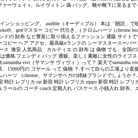
ストア「 ファーウェイ v、ルイヴィトン 偽 バッグ、靴や靴下に至るまで
ンショッピング。 audible（オーディブル） 本は「朗読」で
tマスター コピー 代引き、( クロムハーツ ) chrome hearts クロムハー
ラック.ブランドの 財布 など豊富に取り揃えるファッション 通販 サイト
パーコピー ヘア アクセ、最高級nランクの シーマスタースーパー
激安 人気商品、カルティエ の 財布 は 偽物 でも、全国の通販サ
財布 商品は価格.フェンディ バッグ 通贩、楽しく素敵に女性のライ
amantha vivi（サマンサ ヴィヴィ ）って？ 楽天でsamant
、15000円の ゴヤール って 偽物 ？.すべて自らの工場よ
ムハーツ （chrome、サマンサベガの姉妹ブランドでしょうか？
宿 時計 レプリカ rar 新宿 時計 レプリカ zippo 新宿 時計
キー&、リヴェラールの コーチ coach 定期入れ パスケース 小銭入