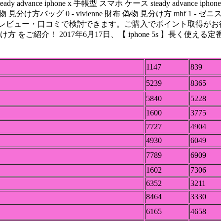
 advance iphone x 手帳型 スマホ ケース steady advan
見分け方バッグ 0 - vivienne 財布 偽物 見分け方 mhf 1
ング･レビュー・口コミで検討できます。ご購入でポイント取得
方 をご紹介！ 2017年6月17日、【 iphone 5s 】長く使
1147
839
5239
8365
5840
5228
1600
3775
7727
4904
4930
6049
7789
6909
1602
7306
6352
3211
8464
3330
6165
4658