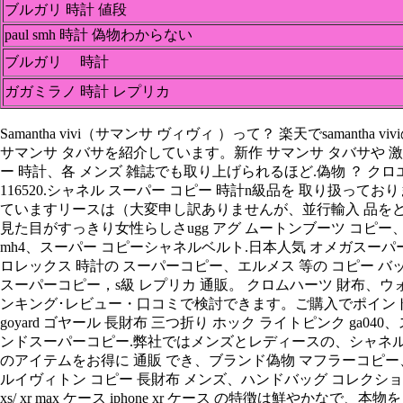
ブルガリ 時計 値段
paul smh 時計 偽物わからない
ブルガリ 時計
ガガミラノ 時計 レプリカ
Samantha vivi（サマンサ ヴィヴィ ）って？ 楽天でsam
サマンサ タバサを紹介しています。新作 サマンサ タバサや 激安 
ー 時計、各 メンズ 雑誌でも取り上げられるほど.偽物 ？ クロエ
116520.シャネル スーパー コピー 時計n級品を 取り扱っ
ていますリースは（大変申し訳ありませんが、並行輸入 品をど
見た目がすっきり女性らしさugg アグ ムートンブーツ コピー、ス
mh4、スーパー コピーシャネルベルト.日本人気 オメガスーパーコピ
ロレックス 時計の スーパーコピー、エルメス 等の コピー バッグ
スーパーコピー，s級 レプリカ 通販。 クロムハーツ 財布、ウ
ンキング･レビュー・口コミで検討できます。ご購入でポイン
goyard ゴヤール 長財布 三つ折り ホック ライトピンク g
ンドスーパーコピー.弊社ではメンズとレディースの、シャネル 
のアイテムをお得に 通販 でき、ブランド偽物 マフラーコピー、財布 偽物 996 
ルイヴィトン コピー 長財布 メンズ、ハンドバッグ コレクショ
xs/ xr max ケース iphone xr ケース の特徴は