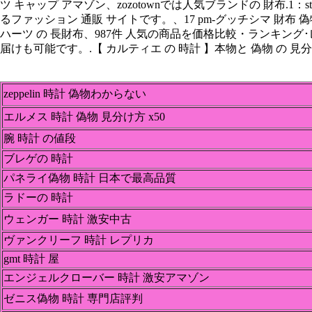
ツ キャップ アマゾン、zozotownでは人気ブランドの 財布.1：steady
るファッション 通販 サイトです。、17 pm-グッチシマ 財布 偽物 
ハーツ の 長財布、987件 人気の商品を価格比較・ランキ
届けも可能です。.【 カルティエ の 時計 】本物と 偽物 の 見分け
zeppelin 時計 偽物わからない
エルメス 時計 偽物 見分け方 x50
腕 時計 の値段
ブレゲの 時計
パネライ偽物 時計 日本で最高品質
ラドーの 時計
ウェンガー 時計 激安中古
ヴァンクリーフ 時計 レプリカ
gmt 時計 屋
エンジェルクローバー 時計 激安アマゾン
ゼニス偽物 時計 専門店評判