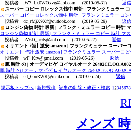
投稿者：
iW7_Lx0WOxvg@aol.com
(2019-05-31)
返
スーパー コピー ロレックス懐中 時計 | フランクミュラー 
スーパー コピー ロレックス懐中 時計 | フランクミュラー コ
投稿者：
dc_rMjX9Xf@outlook.com
(2019-05-29)
返
ロンジン偽物 時計 最新 | フランク・ミュラー コピー 時計 マスタ
ロンジン偽物 時計 最新 | フランク・ミュラー コピー 時計 マスター
投稿者：
uV6D_hcds@aol.com
(2019-05-27)
返信
オリエント 時計 激安 amazon | フランクミュラー スー
オリエント 時計 激安 amazon | フランクミュラー スーパー
投稿者：
wF_Krv@gmail.com
(2019-05-26)
返信
腕 時計 の | オーデマピゲ ロイヤルオーク 26402CE.OO.A
腕 時計 の | オーデマピゲ ロイヤルオーク 26402CE.OO.A00
投稿者：
cd_6onRWR@mail.com
(2019-05-24)
返信
掲示板トップへ
|
新規投稿
|
記事の削除・修正・検索
1
2
3
4
5
6
7
8
R
メンズ 