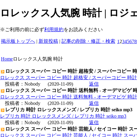
ロレックス人気腕 時計 | ロジ
※ご利用の前に必ず
利用規約
をお読みください
掲示板トップへ
|
新規投稿
|
記事の削除・修正・検索
1
2
3
4
5
6
7
8
Home
ロレックス人気腕 時計
ロレックス スーパー コピー 時計 超格安 / スーパーコピー 
ロレックス スーパー コピー 時計 超格安 / スーパーコピー 時
投稿者：
Nobody
(2020-11-09)
返信
ロレックス スーパー コピー 時計 送料無料 - オーデマピゲ 
ロレックス スーパー コピー 時計 送料無料 - オーデマピゲ 時
投稿者：
Nobody
(2020-11-09)
返信
レプリカ 時計 ロレックスメンズ / レプリカ 時計 seiko mp3
レプリカ 時計 ロレックスメンズ / レプリカ 時計 seiko mp3
投稿者：
Nobody
(2020-11-09)
返信
ロレックス スーパー コピー 時計 芸能人 / セイコー 時計 ス
ロレックス スーパー コピー 時計 芸能人 / セイコー 時計 スー