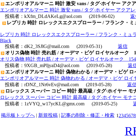
エンポリオアルマーニ 時計 激安 vans / タグ·ホイヤー アクア
エンポリオアルマーニ 時計 激安 vans / タグ·ホイヤー アクアレー
投稿者：
kXfm_DLdAKeLg@aol.com
(2019-06-02)
返
レプリカ 時計 ロレックスエクスプローラー / フランク・ミュ
レプリカ 時計 ロレックスエクスプローラー / フランク・ミュラー
Black
投稿者：
dK2_3SJlG@mail.com
(2019-05-31)
返信
オリス偽物 時計 売れ筋 / オーデマ・ピゲ ロイヤルオーク 1540
オリス偽物 時計 売れ筋 / オーデマ・ピゲ ロイヤルオーク 15400O
投稿者：
9XGB_mPIjyaD4@aol.com
(2019-05-28)
返
エンポリオアルマーニ 時計 偽物わかる / オーデマ・ピゲ ロイヤルオ
エンポリオアルマーニ 時計 偽物わかる / オーデマ・ピゲ ロイヤルオー
投稿者：
rDNZ_1Nr6vEv@mail.com
(2019-05-28)
返
ロレックス スーパー コピー 時計 最高級 / タグ·ホイヤー モナコ
ロレックス スーパー コピー 時計 最高級 / タグ·ホイヤー モナコク
投稿者：
1zVYQ_w17ycKL@gmx.com
(2019-05-25)
掲示板トップへ
|
新規投稿
|
記事の削除・修正・検索
1
2
3
4
5
6
7
8
R