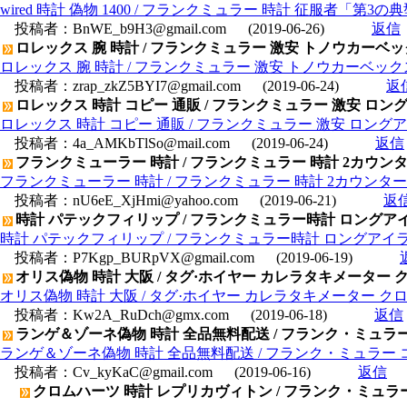
wired 時計 偽物 1400 / フランクミュラー 時計 征服者「第3
投稿者：
BnWE_b9H3@gmail.com
(2019-06-26)
返信
ロレックス 腕 時計 / フランクミュラー 激安 トノウカーベック
ロレックス 腕 時計 / フランクミュラー 激安 トノウカーベックス
投稿者：
zrap_zkZ5BYI7@gmail.com
(2019-06-24)
返
ロレックス 時計 コピー 通販 / フランクミュラー 激安 ロン
ロレックス 時計 コピー 通販 / フランクミュラー 激安 ロングア
投稿者：
4a_AMKbTlSo@mail.com
(2019-06-24)
返信
フランクミューラー 時計 / フランクミュラー 時計 2カウ
フランクミューラー 時計 / フランクミュラー 時計 2カウン
投稿者：
nU6eE_XjHmi@yahoo.com
(2019-06-21)
返
時計 パテックフィリップ / フランクミュラー時計 ロングアイラ
時計 パテックフィリップ / フランクミュラー時計 ロングアイラン
投稿者：
P7Kgp_BURpVX@gmail.com
(2019-06-19)
オリス偽物 時計 大阪 / タグ·ホイヤー カレラタキメーター クロ
オリス偽物 時計 大阪 / タグ·ホイヤー カレラタキメーター クロノデ
投稿者：
Kw2A_RuDch@gmx.com
(2019-06-18)
返信
ランゲ＆ゾーネ偽物 時計 全品無料配送 / フランク・ミュラー コピ
ランゲ＆ゾーネ偽物 時計 全品無料配送 / フランク・ミュラー コピー 
投稿者：
Cv_kyKaC@gmail.com
(2019-06-16)
返信
クロムハーツ 時計 レプリカヴィトン / フランク・ミュラー 