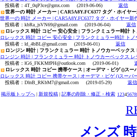
投稿者：
4T_0qP3ce@gmx.com
(2019-06-06)
返信
世界一の 時計 メーカー | CAR5A8Y.FC6377 タグ・ホ
世界一の 時計 メーカー | CAR5A8Y.FC6377 タグ・ホイ
投稿者：
kbRa_jsVN69@gmail.com
(2019-06-04)
返信
ロレックス 時計 コピー 安心安全 | フランクミュラー時計 
ロレックス 時計 コピー 安心安全 | フランクミュラー時計 トノ
投稿者：
ld_4bBL@gmail.com
(2019-06-01)
返信
ロンジン 時計 | フランクミュラー 時計 トノウカーベックス 
ロンジン 時計 | フランクミュラー 時計 トノウカーベックス レデ
投稿者：
lG6_FKKMfPH@outlook.com
(2019-06-01)
ロレックス 時計 コピー 携帯ケース | オーデマ・ピゲ ()スーパー
ロレックス 時計 コピー 携帯ケース | オーデマ・ピゲ ()スーパーコピ
投稿者：
DlnB_RKbM7@gmail.com
(2019-05-29)
返
掲示板トップへ
|
新規投稿
|
記事の削除・修正・検索
1
2
3
4
5
6
7
8
R
メンズ 