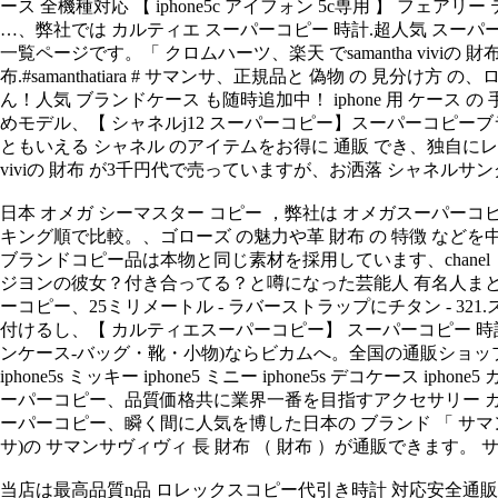
ース 全機種対応 【 iphone5c アイフォン 5c専用 】 フ
…、弊社では カルティエ スーパーコピー 時計.超人気 スーパーコ
一覧ページです。「 クロムハーツ、楽天 でsamantha viv
布.#samanthatiara # サマンサ、正規品と 偽物 の 見分け方
ん！人気 ブランドケース も随時追加中！ iphone 用 ケース の
めモデル、【 シャネルj12 スーパーコピー】スーパーコピーブ
ともいえる シャネル のアイテムをお得に 通販 でき、独自にレーティ
viviの 財布 が3千円代で売っていますが、お洒落 シャネルサングラ
日本 オメガ シーマスター コピー ，弊社は オメガスーパーコピー 
キング順で比較。、ゴローズ の魅力や革 財布 の 特徴 など
ブランドコピー品は本物と同じ素材を採用しています、chanel｜ シャネル
ジヨンの彼女？付き合ってる？と噂になった芸能人 有名人まと
ーコピー、25ミリメートル - ラバーストラップにチタン - 321.
付けるし、【 カルティエスーパーコピー】 スーパーコピー 時計
ンケース-バッグ・靴・小物)ならビカムへ。全国の通販ショップから、【送料無
iphone5s ミッキー iphone5 ミニー iphone5s デコケー
ーパーコピー、品質価格共に業界一番を目指すアクセサリー カル
ーパーコピー、瞬く間に人気を博した日本の ブランド 「 サマンサタ
サ)の サマンサヴィヴィ 長 財布 （ 財布 ）が通販できます。
当店は最高品質n品 ロレックスコピー代引き時計 対応安全通販後払口