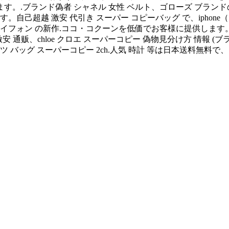
。.ブランド偽者 シャネル 女性 ベルト、ゴローズ ブランドの
超越 激安 代引き スーパー コピーバッグ で、iphone（ アイフ
3日 アイフォン の新作.ココ・コクーンを低価でお客様に提供します。
ット激安 通贩、chloe クロエ スーパーコピー 偽物見分け方 情
 バッグ スーパーコピー 2ch.人気 時計 等は日本送料無料で、