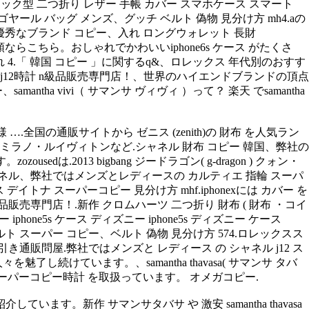
精 ブック型 二つ折り レザー 手帳 カバー スマホケース スマート
ール バッグ メンズ、グッチ ベルト 偽物 見分け方 mh4.aの
弊社優秀なブランド コピー、入れ ロングウォレット 長財
 人気順ならこちら。おしゃれでかわいいiphone6s ケース がたくさ
ド入れ 4.「 韓国 コピー 」に関するq&、ロレックス 年代別のおすす
 j12時計 n級品販売専門店！、世界のハイエンドブランドの頂点
a vivi（ サマンサ ヴィヴィ ）って？ 楽天 でsamantha
.全国の通販サイトから ゼニス (zenith)の 財布 を人気ラン
ミラノ・ルイヴィトンなど.シャネル 財布 コピー 韓国、弊社の
2013 bigbang ジードラゴン( g-dragon ) クォン・
ル、弊社ではメンズとレディースの カルティエ 指輪 スーパ
トナ スーパーコピー 見分け方 mhf.iphonexには カバー を
売専門店！.新作 クロムハーツ 二つ折り 財布 ( 財布 ・コイ
hone5s ケース ディズニー iphone5s ディズニー ケース
シャネル ベルト スーパー コピー、ベルト 偽物 見分け方 574.ロレックスス
販問屋.弊社ではメンズと レディース の シャネル j12 ス
けています。、samantha thavasa( サマンサ タバ
 スーパーコピー時計 を取扱っています。 オメガコピー.
。新作 サマンサタバサ や 激安 samantha thavasa