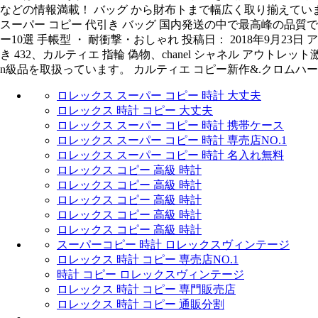
などの情報満載！ バッグ から財布トまで幅広く取り揃えています
スーパー コピー 代引き バッグ 国内発送の中で最高峰の品質です。自己
ー10選 手帳型 ・ 耐衝撃・おしゃれ 投稿日： 2018年9月2
き 432、カルティエ 指輪 偽物、chanel シャネル アウトレ
n級品を取扱っています。 カルティエ コピー新作&.クロムハーツ
ロレックス スーパー コピー 時計 大丈夫
ロレックス 時計 コピー 大丈夫
ロレックス スーパー コピー 時計 携帯ケース
ロレックス スーパー コピー 時計 専売店NO.1
ロレックス スーパー コピー 時計 名入れ無料
ロレックス コピー 高級 時計
ロレックス コピー 高級 時計
ロレックス コピー 高級 時計
ロレックス コピー 高級 時計
ロレックス コピー 高級 時計
スーパーコピー 時計 ロレックスヴィンテージ
ロレックス 時計 コピー 専売店NO.1
時計 コピー ロレックスヴィンテージ
ロレックス 時計 コピー 専門販売店
ロレックス 時計 コピー 通販分割