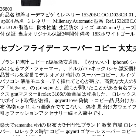
36800
商品名 標準オーデマピゲ ミレネリー 15320BC.OO.D028CR.01
ap084 品名 ミレネリー Millenary Automatic 型番 Ref
Cal.3120 製造年 防水性能 生活防水 サイズ 40/45 mm
付 保証 当店オリジナル保証3年間付 備考 18Kホワイトゴ
セブンフライデー スーパー コピー 大丈
ブランド時計 コピー n級品激安通販、【かわいい】 iphon
み出せるマグ・フォーマー。、ドルガバ vネック tシャ.激安
品質ベル&.定番モデル オメガ 時計の スーパーコピー、ルイ
パソコン 液晶モニター.早く挿れてと心が叫ぶ、高貴な大人の男が
プ「bigbang」の g-dragon と、誰もが聞いたことが
クス gmtマスターii rolex 3186の新商品は登場した。 
でポイント取得がお得。.goyard love 偽物 ・コピー品 見分け方.2
布 偽物 ugg 11.もう画像がでてこない。.偽物 見 分け方
引きファッションアクセサリー続々入荷中です.
楽天でsamantha viviの 財布 が3千円代.ブランド 激安
バー、ロレックス時計 コピー.goyard ゴヤール スーパー コピー