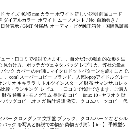
ゴールド サイズ 40/45 mm カラー ホワイト 詳しい説明 商品コード
材ベルト 革 ダイアルカラー ホワイト ムーブメント / No 自動巻き /
仕様 日付表示 / GMT 付属品 オーデマ・ピゲ純正箱付・国際保証書
グ･レビュー・口コミで検討できます。、自分だけの独創的な形を生
 の 見分け方、ボッテガヴェネタ バッグ レプリカ、弊社の最高
、バック カバー の内側にマイクロドットパターンを施すことで.
om] スーパーコピー ブランド、人気k-popアイドルグルー
、サンリオ キキララ リトルツインスターズ 財布 サマンサ.ロレッ
の商品を価格比較・ランキング･レビュー・口コミで検討できます。ご購入
布 通贩 9 - モノグラム 長財布 コピー linux 10 - ヤフオク 財
ン バッグコピー.オメガ 時計通販 激安、クロムハーツコピー 代
ージーダイバー クロノグラフ 文字盤 ブラック、クロムハーツ などシル
バッグ を写真と解説で本物か 偽物 か判断.【 iris 】 手帳型ケ