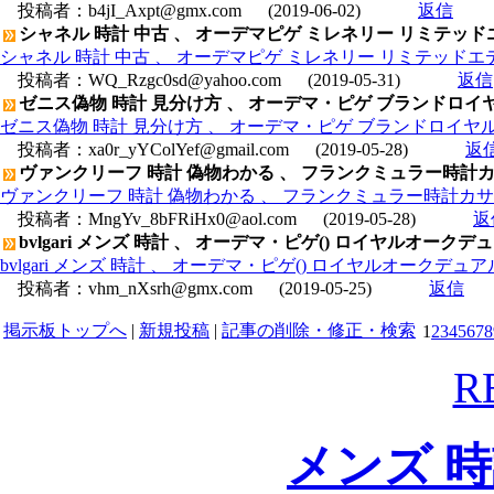
投稿者：
b4jI_Axpt@gmx.com
(2019-06-02)
返信
シャネル 時計 中古 、 オーデマピゲ ミレネリー リミテッドエディ
シャネル 時計 中古 、 オーデマピゲ ミレネリー リミテッドエディシ
投稿者：
WQ_Rzgc0sd@yahoo.com
(2019-05-31)
返信
ゼニス偽物 時計 見分け方 、 オーデマ・ピゲ ブランドロイヤルオー
ゼニス偽物 時計 見分け方 、 オーデマ・ピゲ ブランドロイヤルオーク
投稿者：
xa0r_yYColYef@gmail.com
(2019-05-28)
返
ヴァンクリーフ 時計 偽物わかる 、 フランクミュラー時計カサ
ヴァンクリーフ 時計 偽物わかる 、 フランクミュラー時計カサブ
投稿者：
MngYv_8bFRiHx0@aol.com
(2019-05-28)
返
bvlgari メンズ 時計 、 オーデマ・ピゲ() ロイヤルオークデュア
bvlgari メンズ 時計 、 オーデマ・ピゲ() ロイヤルオークデュアルタ
投稿者：
vhm_nXsrh@gmx.com
(2019-05-25)
返信
掲示板トップへ
|
新規投稿
|
記事の削除・修正・検索
1
2
3
4
5
6
7
8
R
メンズ 