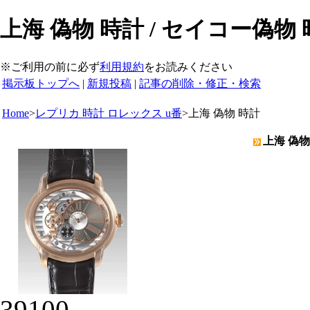
上海 偽物 時計 / セイコー偽物
※ご利用の前に必ず
利用規約
をお読みください
掲示板トップへ
|
新規投稿
|
記事の削除・修正・検索
Home
>
レプリカ 時計 ロレックス u番
>
上海 偽物 時計
上海 偽物
39100