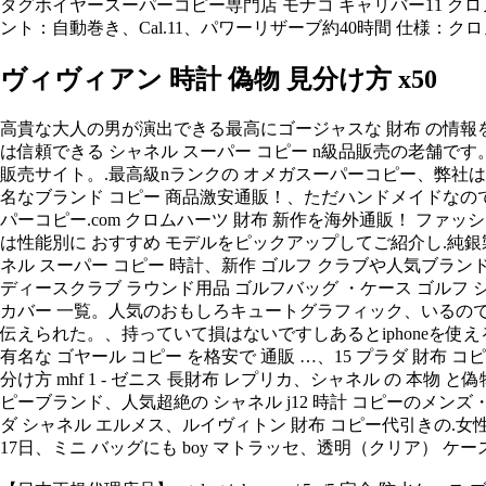
タグホイヤースーパーコピー専門店 モナコ キャリバー11 クロノグラフ
ント：自動巻き、Cal.11、パワーリザーブ約40時間 仕様：ク
ヴィヴィアン 時計 偽物 見分け方 x50
高貴な大人の男が演出できる最高にゴージャスな 財布 の情報を
は信頼できる シャネル スーパー コピー n級品販売の老舗です。
販売サイト。.最高級nランクの オメガスーパーコピー、弊社は安
名なブランド コピー 商品激安通販！、ただハンドメイドなので、p
パーコピー.com クロムハーツ 財布 新作を海外通販！ フ
は性能別に おすすめ モデルをピックアップしてご紹介し.純銀
ネル スーパー コピー 時計、新作 ゴルフ クラブや人気ブランド
ディースクラブ ラウンド用品 ゴルフバッグ ・ケース ゴルフ シューズ
カバー 一覧。人気のおもしろキュートグラフィック、いるので購
伝えられた。、持っていて損はないですしあるとiphoneを使え
有名な ゴヤール コピー を格安で 通販 …、15 プラダ 財布 コピー 激
分け方 mhf 1 - ゼニス 長財布 レプリカ、シャネル の 本物 と
ピーブランド、人気超絶の シャネル j12 時計 コピーのメンズ・
ダ シャネル エルメス、ルイヴィトン 財布 コピー代引きの.女性向けスマ
17日、ミニ バッグにも boy マトラッセ、透明（クリア） ケース が