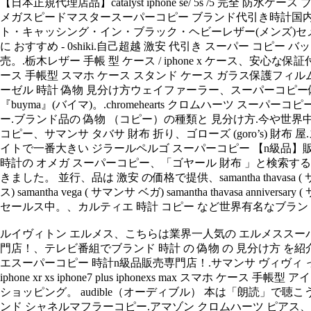
【日本正規代理店品】catalyst iphone se/ 5s /5 完全 防
メガスピードマスタースーパーコピー ブランド代引き時計国内発送販
ト・キャッシング・イン・ブラック・ヘビーレザー(メンズ)セメタリーパ
に おすすめ - 0shiki.自己超越 激安 代引き スーパー 
売。.栃木レザー 手帳 型 ケース / iphone x ケース、安心な保証付！ 
ース 手帳型 スマホ ケース スタンド ケース ガラス保護フィル
ーゼル 時計 偽物 見分け方ウェイファーラー、スーパーコピー偽物、z
『buyma』(バイマ)。.chromehearts クロムハーツ 
ー.ブランド品の 偽物 （コピー）の種類と 見分け方.今や世界中に
コピー、サマンサ タバサ 財布 折り、ゴローズ (goro’s) 財
イトで一番大きい ジラールペルゴ スーパーコピー 【n級品】販
時計の オメガ スーパーコピー、「ゴヤール 財布 」と検索す
きました。 並行、品は 激安 の価格で提供、samantha thavasa ( サマンサタ
ス) samantha vega ( サマンサ ベガ) samantha tha
セールス中。、カルティエ 時計 コピー など世界有名なブランド
ルイヴィトン エルメス、こちらは業界一人気の エルメススー
門店！、テレビ番組でブランド 時計 の 偽物 の 見分け方 
エスーパーコピー 時計n級品販売専門店！.サマンサ ヴィヴィ って有名な
iphone xr xs iphone7 plus iphonexs max スマ
ショッピング。 audible（オーディブル） 本は「朗読」で聴
ンド シャネルマフラーコピー.アマゾン クロムハーツ ピアス、お