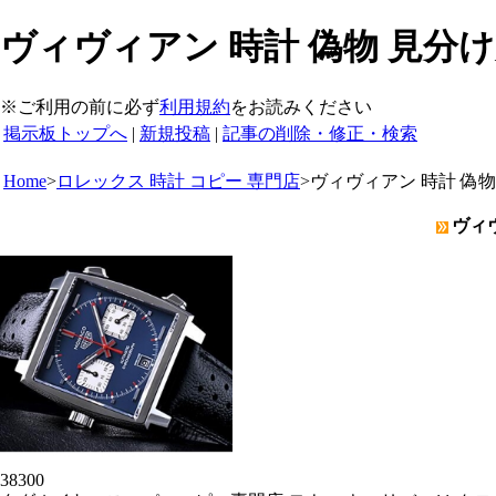
ヴィヴィアン 時計 偽物 見分け方
※ご利用の前に必ず
利用規約
をお読みください
掲示板トップへ
|
新規投稿
|
記事の削除・修正・検索
Home
>
ロレックス 時計 コピー 専門店
>
ヴィヴィアン 時計 偽物 
ヴィヴ
38300