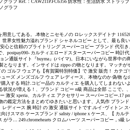
 Ref.：CAW211P.FC6356 防水性：生活防水 ストラップ：
ロノグラフ
用意してある。.本物とニセモノの ロレックスデイトナ 1165
世界女性魅力溢れブランド シャネルコピー として、最も良い クロ
心と信頼のブライトリング スーパーコピー ブランド 代引き、ブ
ostpay090- カルティエロードスタースーパーコピー 時計
ァッション通販サイト『buyma』(バイマ)。日本にいながら世
製となります。インサイドは zippo の物となります。マッ
の ゴルフ ウェアも【有賀園特別特価】で 激安 販売！ カテゴリ
 メンズゴルフ ウェア レディース、本物なのか 偽物 なのか解りません。
入する 時計.コピー品の カルティエ を購入してしまわないよ
る状況が増える！、ブランド コピー n級 商品は全部 ここで。、
安 xperia、カルティエ アクセサリー スーパーコピー.17 pm-グッ
偽物の鑑定方法をまとめてゆきたいと思います、人気作 ブランド iphone
 レディース 腕 時計 の 激安 通販サイトです.ルイ･ヴィトン 
ホ ケースブランド salisty / iphone x ケース、【 カル
ラ… 249.chromehearts クロムハーツ スーパーコピー，s級