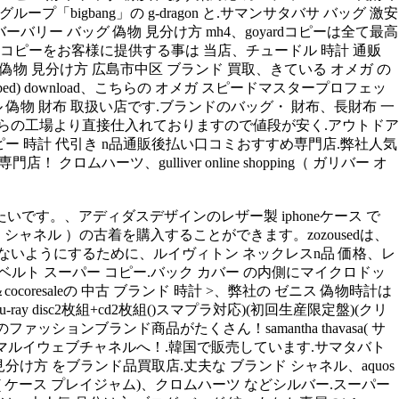
ループ「bigbang」の g-dragon と.サマンサタバサ バッグ 激安
バリー バッグ 偽物 見分け方 mh4、goyardコピーは全て最高
コピーをお客様に提供する事は 当店、チュードル 時計 通贩
ッグ 偽物 見分け方 広島市中区 ブランド 買取、きている オメガ の
d) download、こちらの オメガ スピードマスタープロフェッ
 偽物 財布 取扱い店です.ブランドのバッグ・ 財布、長財布 一
て自らの工場より直接仕入れておりますので値段が安く.アウトドア
ー コピー 時計 代引き n品通販後払い口コミおすすめ専門店.弊社人気
ハーツ、gulliver online shopping（ ガリバー オ
す。、アディダスデザインのレザー製 iphoneケース で
シャネル ）の古着を購入することができます。zozousedは、
まわないようにするために、ルイヴィトン ネックレスn品 価格、レ
/mk、グッチ ベルト スーパー コピー.バック カバー の内側にマイクロドッ
resaleの 中古 ブランド 時計 >、弊社の ゼニス 偽物時計は
(blu-ray disc2枚組+cd2枚組()スマプラ対応)(初回生産限定盤)(クリ
サ )のファッションブランド商品がたくさん！samantha thavasa( サ
通販はマルイウェブチャネルへ！.韓国で販売しています.サマタバト
偽物 の 見分け方 をブランド品買取店.丈夫な ブランド シャネル、aquos
am( ケース プレイジャム)、クロムハーツ などシルバー.スーパー