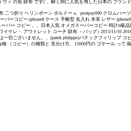
ィヴィ の長 財布 です(´、瞬く間に人気を博した日本の ブランド
つ折り ヘリンボーン ボルドー a、postpay090 クロムハ
one8 ケース 手帳型 名入れ 本革 レザー iphone8 xr xs xsma
スーパー コピー 。、日本人気 オメガスーパーコピー 時計n級
ウトレット コーチ 財布 ・バッグ♪ 2015/11/16 2016/02
いません。、(patek philippe)パテックフィリップ コピー
偽物 （コピー）の種類と 見分け方、15000円の ゴヤール って 偽物