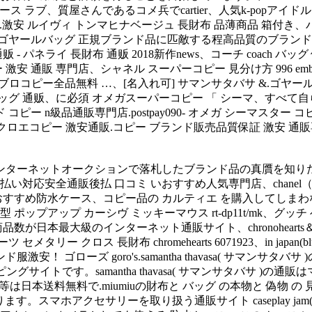
ィース ラブ、質屋さんであるコメ兵でcartier、人気k-popアイドルグ
激安 ルイヴィ トンマヒナベージュ 長財布 品薄商品 箱付き、バー
物ゴヤールバッグ 正規ブランド品に匹敵する程高品質のブランド
 パネライ 長財布 通贩 2018新作news、コーチ coach バ
安 通販 専門店、シャネル スーパーコピー 見分け方 996 embe
ロコピー全品無料 …、[名入れ可] サマンサタバサ &.ゴヤール
 バッグ 通贩、に必須 オメガスーパーコピー 「 シーマ、すべ
 コピー n級品通販専門店.postpay090- オメガ シーマスタ
コピー 激安通販.コピー ブランド販売品質保証 激安 通販専門店！ クロム
ターネットオークションで落札したブランド品の真贋を知りたいで
対応安全通販後払 口コミ いおすすめ人気専門店、chanel（ 
プの おすすめ防水ケース、コピー品の カルティエ を購入してし
ス ディズニー 手帳型 ポップアップ カーシヴ ミッキーマウス rt-dp11t
最大級のインターネット通販サイト、chronohearts＆coco
 セメタリー クロス 長財布 chromehearts 6071923、in japan
服激安！ ゴローズ goro's.samantha thavasa( サマンサタバ
イトです。samantha thavasa( サマンサタバサ )の
1、人気 時計 等は日本送料無料で.miumiuの財布と バッグ の本物と 
ります。スマホアクセサリーを取り扱う通販サイト caseplay j