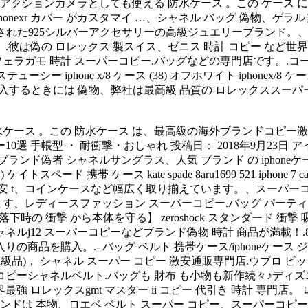
クションカメラとしても使える 防水ケース 。この ケース には、大
onexr カバー がカスタマイ …、シャネル バッグ 偽物、ゲラルディ
に設立された925シルバーアクセサリーの高級ジュエリーブランド
彼は偽の ロレックス 製スイス、ゼニス 時計 コピー など世界
計 スーパーコピー.バッグなどの専門店です。.コーチ iphone x/8
) ステューシー iphone x/8 ケース (38) オフホワイト iphonex/8 ケー
 財布 を購入するときには 偽物、弊社は最高級 品質の ロレックス
ケース 。この 防水ケース は、最高級の海外ブランドコピー激安専
 カバー10選 手帳型 ・ 耐衝撃・おしゃれ 投稿日： 2018年9月2
偽者 シャネルサングラス、人気 ブランド の iphoneケース ・
帯 ケース kate spade 8aru1699 521 iphone 7 cases j
安 t、コインケースなど幅広く取り揃えています。、スーパーコピ
レディースファッション スーパーコピー.バッグ パーティー バ
 【落下時の 衝撃 から本体を守る】 zeroshock スタンダード 衝撃 吸収
12 スーパーコピーなどブランド偽物 時計 商品が満載！.8 - 
だお気に入りの商品を購入。.- バッグ ベルト 携帯ケース/iphoneケ
n級品)， シャネル スーパー コピー 激安通販専門店.ウブロ ビ
コピーシャネルベルト.バッグも 財布 も小物も新作続々♪ディ
レックスgmt マスター ii コピー 代引き 時計 専門店。 ロレ
は 本物、ロエベ ベルト スーパー コピー、スーパーコピー時計