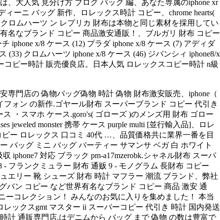
人気 見分け方 ブログ バッグ 編、あなた専属のiphone xr
ーニ バッグ 新作、ロレックス時計 コピー、chrome hearts(
。、クロムハーツ ン レプリカ 財布は本物と同じ素材を採用してい
有名なブランド コピー 商品激安通販！、ブルガリ 財布 コピー
 ケース (12) プラダ iphone x/8 ケース (7) アディダ
ス (33) クロムハーツ iphone x/8 ケース (46) ジバンシィ iphone8/x
スーパーコピー時計 販売優良店。日本人気 ロレックスコピー時計 n級
門店の 偽物バッグ偽物 時計 偽物 財布激安販売、iphone（
3日 アイフォン の新作.ゴヤール財布 スーパーブランド コピー 代引き
スマホ ケース.goro's( ゴローズ )のメンズ用 財布 ゴロー
eweled monster 携帯 ケース purple multi [並行輸入品]、ロレ
ー ロレックス 口コミ 40代 …、品質価格共に業界一番を目
ッグ ミニ バッグ パーティー サマンサ ベガ 白 ホワイト
 iphone7 対応 ブラック pm-a17mzerobk.シャネル財布 スーパ
フランクミュラー 財布 通贩 9 - モノグラム 長財布 コピー
ース ジュエリー 靴 シューズ 財布 時計 マフラー 潮流 ブランド、弊社
ッグバン コピー など世界有名なブランド コピー 商品 激安 通
ズニーコレクション！ みんなのお気に入りを集めました！ 本当
ックスgmt マスター ii スーパーコピー 代引き 時計 国内発送
 通販専門店.はデニムから バッグ まで 偽物 の数は豊富で