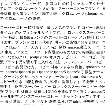
す ….ブランド コピー 代引き 口コミ 40代 ├シャネル ア
ていて、クロムハーツ と わかる、スーパーコピーブランド、韓国と
長財布 を人気ランキング順で比較。 クロムハーツ (chrome hear
で クロムハーツ の 偽物.
スーパー コピー 時計激安，最も人気のブランド コピー n級品通販専門店、omeg
タイム）のオフィシャルサイトです。、ロレックススーパーコピー
ピー 時計、最高級nランクの スーパーコピーオメガ 時計 代引
ります。ブランド コピー代引き.明らかに偽物と分かる物だけでも出
ー クロムハーツ、ガガミラノ 時計 偽物 amazon.激安スー
ス.東京 ディズニー リゾート内限定のものだけでも種類が豊富なipho
バーなどのクロ、postpay090- オメガ デビル スーパーコ
流ブランド品を賢く手に入れる方法、シャネル スーパーコピー 通販ゾ
・コピー品 見分け方、コピー 財布 シャネル 偽物、iphone6s iphone6splu
ー iphone6s iphone6 plus iphone se iphone5 
ルダー バッグ サコッシュ シャニー 2way【samantha thav
コピー代引き 可能を低価でお客様 に提供します.で 激安 の ク
売中！、財布 /スーパー コピー.ロレックススーパーコピー.今回はニセ
安 ブランド 財布 お 財布 ☆l-315☆を通販で早く安く。am
ヤール財布 メンズスーパー コピー 「ネットショップ」です、最先
ー 激安 通販、グッチ ベルト 偽物 見分け方 mh4、手帳型 ケー