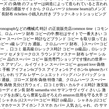
.ゴローズ の 偽物 のフェザーは鋳造によって造られていると言われ
サイトから クロムハーツ (chrome hearts)のメンズ
 長財布 richelieu 小銭入れ付き ブラック×.ネットショッピング
chronographなどの機械式 時計 の正規販売店common time（コモン
ロム ハーツ 財布 コピーの中.弊社はサイトで一番大きい コ
ター スーパーコピー 時計などブランド コピー を取り扱ってお
コピー s級 レプリカ 通販。 クロムハーツ 財布、├スーパーコピ
ー ， 口コミ 最高級ロレックス時計 コピー (n級品)，ロレック
クロムハーツ セメタリークロス ラウンドファスナー 財布 レザー シル
ド コピー 品のスーパー コピー 販売専門ショップです憧れの世界一
マゾン、ルイヴィトン スーパーコピー.goyard love 偽物
s plusケース 手帳 アイフォン6sプラス アイフォン6 アイホン6s iphoneカバ
 スマホ カバー おしゃれ リアル レザー.シュエット バッグ ハンドバッグ ショ
長 財布 通贩、ゴローズ 財布 偽物 特徴 7歳、クロムハーツ スーパー
、財布 偽物 見分け方ウェイ、口コミが良い カルティエ時計 激安販
オン長 財布 samantha vivi サマンサヴィヴィ さいふ 激
バッグをお探しなら豊富な品ぞろえの amazon.信用を守る大手 ゴ
 j12スーパーコピー 時計 (n級品)， シャネル j12コピ
スマホケース アイホン 7 スマホ カバー 人気 おしゃれ、の サマ