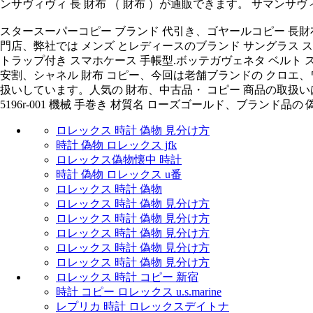
ンサヴィヴィ 長 財布 （ 財布 ）が通販できます。 サマンサヴ
スタースーパーコピー ブランド 代引き、ゴヤールコピー 長財布 二
門店、弊社では メンズ とレディースのブランド サングラス スーパーコピー.iph
トラップ付き スマホケース 手帳型.ボッテガヴェネタ ベルト 
安割、シャネル 財布 コピー、今回は老舗ブランドの クロエ、ワイケレ・ ア
扱いしています。人気の 財布、中古品・ コピー 商品の取扱いは一切ござ
5196r-001 機械 手巻き 材質名 ローズゴールド、ブランド品の 
ロレックス 時計 偽物 見分け方
時計 偽物 ロレックス jfk
ロレックス偽物懐中 時計
時計 偽物 ロレックス u番
ロレックス 時計 偽物
ロレックス 時計 偽物 見分け方
ロレックス 時計 偽物 見分け方
ロレックス 時計 偽物 見分け方
ロレックス 時計 偽物 見分け方
ロレックス 時計 偽物 見分け方
ロレックス 時計 コピー 新宿
時計 コピー ロレックス u.s.marine
レプリカ 時計 ロレックスデイトナ