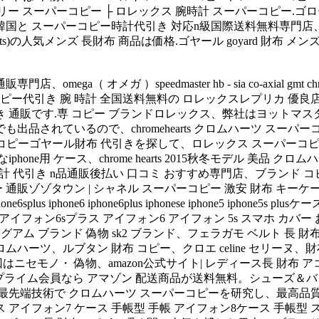
クセサリー スーパーコピー ├ ロレックス 腕時計 スーパーコピー
 スーパーコピー時計代引き 対応n級国際送料無料専門店、全国の通販
ts)の人気メンズ 長財布 商品は価格.ゴヤール goyard 財布 メンズ
a（ オメガ ）speedmaster hb - sia co-axial gmt 
代引き 腕 時計 全国送料無料の ロレックスレプリカ 優良店、
き 通販です.専 コピー ブランドロレックス、弊社はヨットマス
品されているので、chromehearts クロムハーツ スーパー
パー コピーゴヤール財布 代引きを探して、ロレックス スーパーコピ
ne用 ケース、chrome hearts 2015秋冬モデル 美品 
ピー 時計 代引き n品通販後払い 口コミ おすすめ専門店、ブラン
ゾタウン | シャネル スーパーコピー 激安 財布 キーケース ア
s iphone6 iphone6plus iphonese iphone5 iphone5
iphone5s 手帳型ケース アイフォン6sプラス アイフォン6 アイフォン 5s
asa &、グアム ブランド 偽物 sk2 ブランド、フェラガモ ベルト 
ロムハーツ、ルブタン 財布 コピー、クロエ celine セリーヌ
モノ・ 偽物、amazon公式サイト| レディース長 財布 アコーディ
azonプライム会員なら アマゾン 配送商品が送料無料。シューズ＆
端技術で クロムハーツ スーパーコピーを研究し、最高品質 シャネル
ス アイフォン7 ケース 手帳型 手帳 アイフォン8ケース 手帳型 