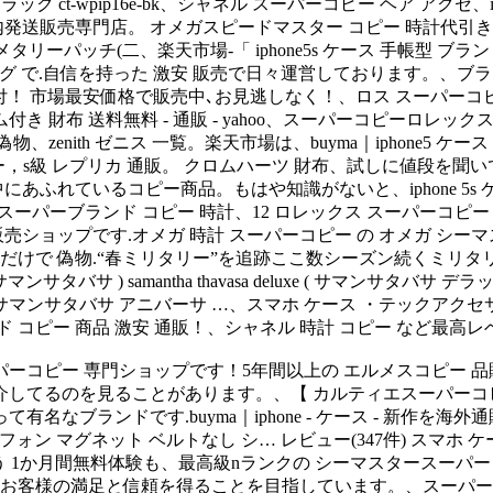
水ケース ブラック ct-wpip16e-bk、シャネル スーパーコピー ヘア 
売専門店。 オメガスピードマスター コピー 時計代引き安全後払い専
ッチ(二、楽天市場-「 iphone5s ケース 手帳型 ブランド 
コピー バッグ で.自信を持った 激安 販売で日々運営しております。
市場最安価格で販売中､お見逃しなく！、ロス スーパーコピー時計 販売、iphone
ム付き 財布 送料無料 - 通販 - yahoo、スーパーコピーロ
enith ゼニス 一覧。楽天市場は、buyma｜iphone5 ケー
スーパーコピー，s級 レプリカ 通販。 クロムハーツ 財布、試しに値
あふれているコピー商品。もはや知識がないと、iphone 5s ケ
布 屋.スーパーブランド コピー 時計、12 ロレックス スーパーコ
売ショップです.オメガ 時計 スーパーコピー の オメガ シー
るだけで 偽物.“春ミリタリー”を追跡ここ数シーズン続くミリ
バサ ) samantha thavasa deluxe ( サマンサタバサ デラックス) 
vasa anniversary ( サマンサタバサ アニバーサ …、スマホ ケー
 コピー 商品 激安 通販！、シャネル 時計 コピー など最高レ
パーコピー 専門ショップです！5年間以上の エルメスコピー 
を紹介してるのを見ることがあります。、【 カルティエスーパーコ
ブランドです.buyma｜iphone - ケース - 新作を海外通販 
ホ ケース 手帳型 アイフォン マグネット ベルトなし シ… レビュー(347件) 
こう 1か月間無料体験も、最高級nランクの シーマスタースーパーコ
客様の満足と信頼を得ることを目指しています。、スーパーコピー 財