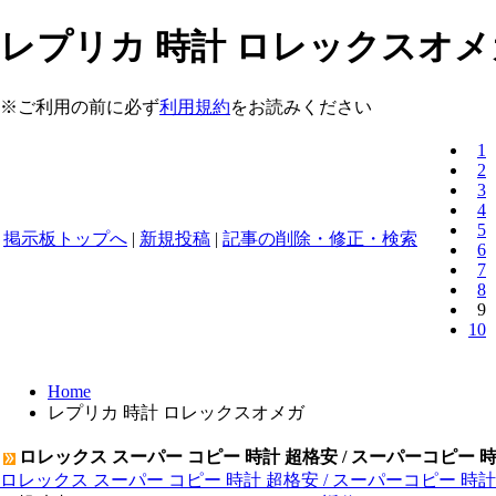
レプリカ 時計 ロレックスオメガ
※ご利用の前に必ず
利用規約
をお読みください
1
2
3
4
5
掲示板トップへ
|
新規投稿
|
記事の削除・修正・検索
6
7
8
9
10
Home
レプリカ 時計 ロレックスオメガ
ロレックス スーパー コピー 時計 超格安 / スーパーコピー 
ロレックス スーパー コピー 時計 超格安 / スーパーコピー 時