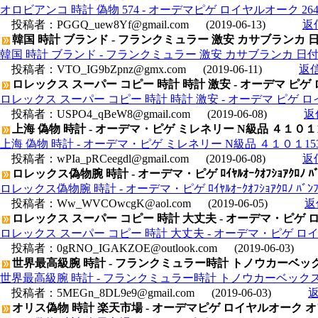
オロビアンコ 時計 偽物 574 - オーデマピゲ ロイヤルオーク 264
投稿者：
PGGQ_uew8Yf@gmail.com
(2019-06-13)
返
韓国 時計 ブランド - フランクミュラー 激安 カサブランカ 日付
韓国 時計 ブランド - フランクミュラー 激安 カサブランカ 日付表
投稿者：
VTO_IG9bZpnz@gmx.com
(2019-06-11)
返
ロレックス スーパー コピー 時計 時計 激安 - オーデマ ピゲ 
ロレックス スーパー コピー 時計 時計 激安 - オーデマ ピゲ ロ
投稿者：
USPO4_qBeW8@gmail.com
(2019-06-08)
返
上海 偽物 時計 - オーデマ・ピゲ ミレネリー N級品 ４１０１15350
上海 偽物 時計 - オーデマ・ピゲ ミレネリー N級品 ４１０１15350O
投稿者：
wPIa_pRCeegdl@gmail.com
(2019-06-08)
返
ロレックス偽物腕 時計 - オーデマ・ピゲ ﾛｲﾔﾙｵｰｸｵﾌｼｮｱｸﾛﾉ ﾊﾞﾝﾌﾞ
ロレックス偽物腕 時計 - オーデマ・ピゲ ﾛｲﾔﾙｵｰｸｵﾌｼｮｱｸﾛﾉ ﾊﾞﾝﾌﾞﾙﾋ
投稿者：
Ww_WVCOwcgK@aol.com
(2019-06-05)
返
ロレックス スーパー コピー 時計 大丈夫 - オーデマ・ピゲ ロイヤル
ロレックス スーパー コピー 時計 大丈夫 - オーデマ・ピゲ ロイヤルオー
投稿者：
0gRNO_IGAKZOE@outlook.com
(2019-06-03)
世界最高級腕 時計 - フランクミュラー時計 トノウカーベックス
世界最高級腕 時計 - フランクミュラー時計 トノウカーベックス 
投稿者：
5MEGn_8DL9e9@gmail.com
(2019-06-03)
オリス偽物 時計 楽天市場 - オーデマピゲ ロイヤルオーク オフショ