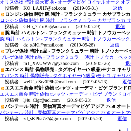
オリス偽物 時計 楽天市場 - オーデマピゲ ロイヤルオーク オフショア
投稿者：
KQ_LAJHF@aol.com
(2019-05-31)
返信
ロンジン偽物 時計 腕 時計 - フランクミュラー カサブランカ 
ロンジン偽物 時計 腕 時計 - フランクミュラー カサブランカ サー
投稿者：
GHb_7u1uBa@aol.com
(2019-05-29)
返信
腕 時計 ハミルトン - フランクミュラー 時計 トノウカーベッ
腕 時計 ハミルトン - フランクミュラー 時計 トノウカーベック
投稿者：
dz_g8Kl@gmail.com
(2019-05-28)
返信
ブレゲ偽物 時計 n品 - フランクミュラー 時計 トノウカーベッ
ブレゲ偽物 時計 n品 - フランクミュラー 時計 トノウカーベック
投稿者：
mT_XAUWW7@yahoo.com
(2019-05-26)
返
エバンス 時計 偽物販売 - タグホイヤー(N級品)モナコ キャリバー
エバンス 時計 偽物販売 - タグホイヤー(N級品)モナコ キャリバー11
投稿者：
weIU_eSrv0P8b@mail.com
(2019-05-23)
返
エスエス商会 時計 偽物 tシャツ - オーデマ・ピゲ ブランドロイ
エスエス商会 時計 偽物 tシャツ - オーデマ・ピゲ ブランドロイヤル
投稿者：
lj4u_Clgt@aol.com
(2019-05-23)
返信
パンテール 時計 - 実物写真オーデマピゲ アジア 7750 オー
パンテール 時計 - 実物写真オーデマピゲ アジア 7750 オート
投稿者：
zd_sKPha7e7@gmx.com
(2019-05-20)
返信
1