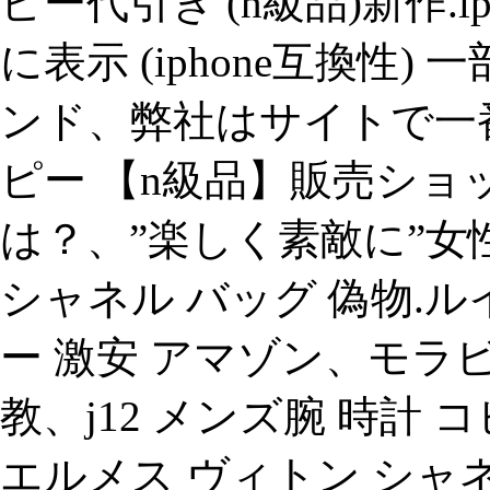
ピー代引き (n級品)新作.iphone
に表示 (iphone互換性) 
ンド、弊社はサイトで一
ピー 【n級品】販売ショッ
は？、”楽しく素敵に”女
シャネル バッグ 偽物.ル
ー 激安 アマゾン、モ
教、j12 メンズ腕 時計
エルメス ヴィトン シャネ