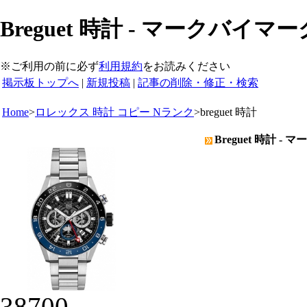
Breguet 時計 - マークバイマ
※ご利用の前に必ず
利用規約
をお読みください
掲示板トップへ
|
新規投稿
|
記事の削除・修正・検索
Home
>
ロレックス 時計 コピー Nランク
>
breguet 時計
Breguet 時計 
38700